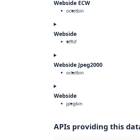
Webside ECW
octet
bin
Webside
tiff
tif
Webside Jpeg2000
octet
bin
Webside
jpeg
bin
APIs providing this dat