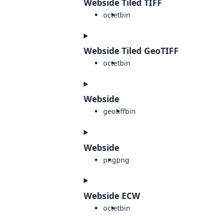
Webside Tiled TIFF
octet
bin
Webside Tiled GeoTIFF
octet
bin
Webside
geotiff
bin
Webside
png
png
Webside ECW
octet
bin