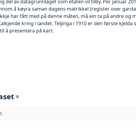
tig del av datagrunnlaget som etaten vil tilby. Per januar 201
nnom å køyra saman dagens matrikkel (register over garda
 ikkje har fått med på denne måten, må ein ta på andre og m
lokalkjende kring i landet. Teljinga i 1910 er den første kjelda
il å presentera på kart.
aset
0
t.