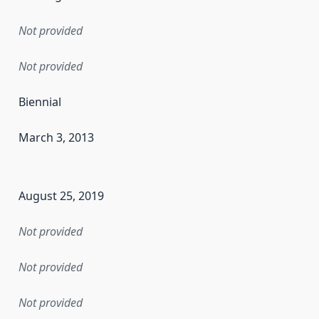
Not provided
Not provided
Biennial
March 3, 2013
en the data in this dataset was first released. It may have
August 25, 2019
Not provided
Not provided
Not provided