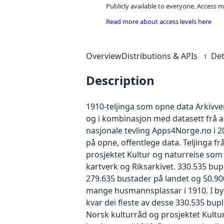
Publicly available to everyone. Access m
Read more about access levels here
Overview
Distributions & APIs
Det
1
Description
1910-teljinga som opne data Arkivver
og i kombinasjon med datasett frå and
nasjonale tevling Apps4Norge.no i 2
på opne, offentlege data. Teljinga frå
prosjektet Kultur og naturreise som 
kartverk og Riksarkivet. 330.535 bup
279.635 bustader på landet og 50.90
mange husmannsplassar i 1910. I byan
kvar dei fleste av desse 330.535 bu
Norsk kulturråd og prosjektet Kultur-