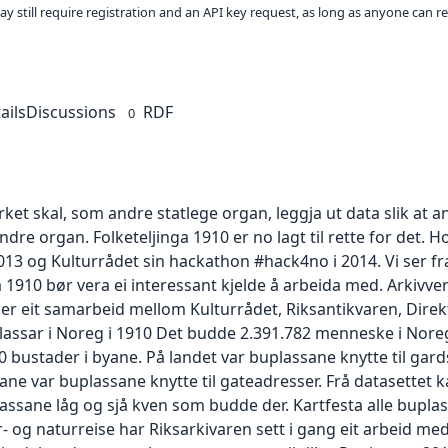
ay still require registration and an API key request, as long as anyone can r
ails
Discussions
RDF
0
ket skal, som andre statlege organ, leggja ut data slik at a
re organ. Folketeljinga 1910 er no lagt til rette for det. Ho 
013 og Kulturrådet sin hackathon #hack4no i 2014. Vi ser 
 1910 bør vera ei interessant kjelde å arbeida med. Arkivverke
er eit samarbeid mellom Kulturrådet, Riksantikvaren, Direkt
lassar i Noreg i 1910 Det budde 2.391.782 menneske i Noreg i
0 bustader i byane. På landet var buplassane knytte til gar
e var buplassane knytte til gateadresser. Frå datasettet k
plassane låg og sjå kven som budde der. Kartfesta alle bup
 og naturreise har Riksarkivaren sett i gang eit arbeid med 