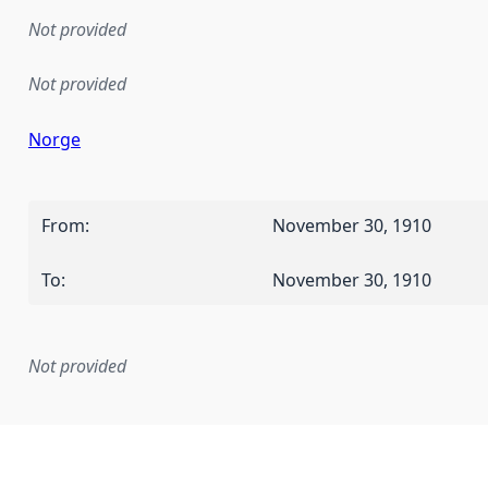
Not provided
Not provided
Norge
From
:
November 30, 1910
To
:
November 30, 1910
Not provided
mentation rule or other specification that forms the basis f