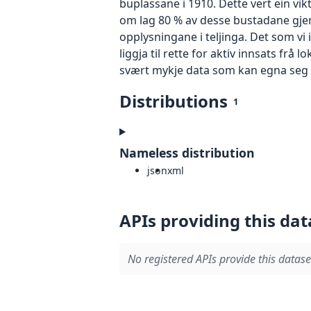
buplassane i 1910. Dette vert ein vik
om lag 80 % av desse bustadane gje
opplysningane i teljinga. Det som vi
liggja til rette for aktiv innsats frå 
svært mykje data som kan egna seg t
Distributions
1
Nameless distribution
json
xml
APIs providing this dat
No registered APIs provide this datase