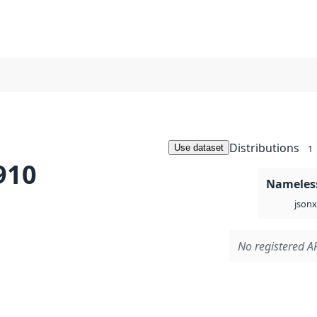
Distributions
Use dataset
1
910
Nameless
json
No registered AP