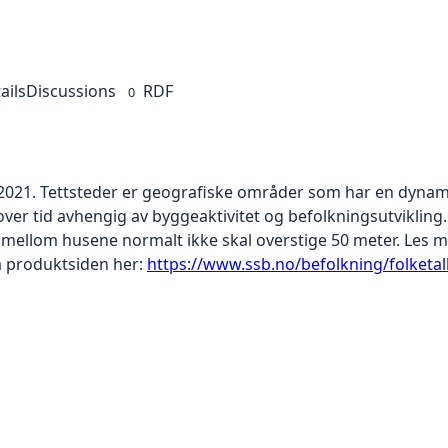
ails
Discussions
RDF
0
1.2021. Tettsteder er geografiske områder som har en dynami
over tid avhengig av byggeaktivitet og befolkningsutvikling
mellom husene normalt ikke skal overstige 50 meter. Les me
på produktsiden her:
https://www.ssb.no/befolkning/folketall