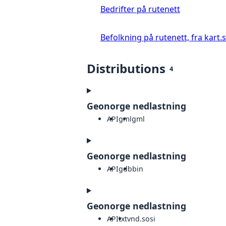
Bedrifter på rutenett
Befolkning på rutenett, fra kart.
Distributions
4
Geonorge nedlastning
API
gml
gml
Geonorge nedlastning
API
gdb
bin
Geonorge nedlastning
API
txt
vnd.sosi