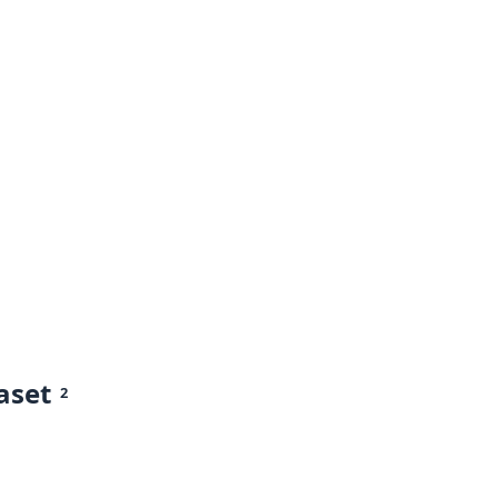
aset
2