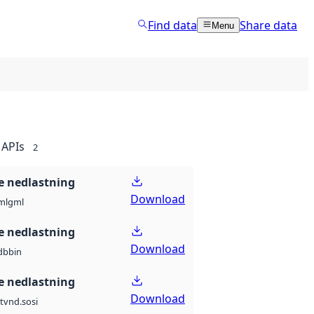
Find data
Share data
Menu
APIs
2
 nedlastning
Download
ml
gml
 nedlastning
Download
db
bin
 nedlastning
Download
t
vnd.sosi