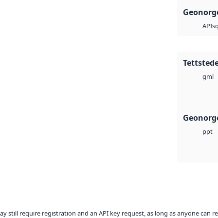
Geonorge
sq
API
Tettstede
gml
Geonorge
ppt
ay still require registration and an API key request, as long as anyone can r