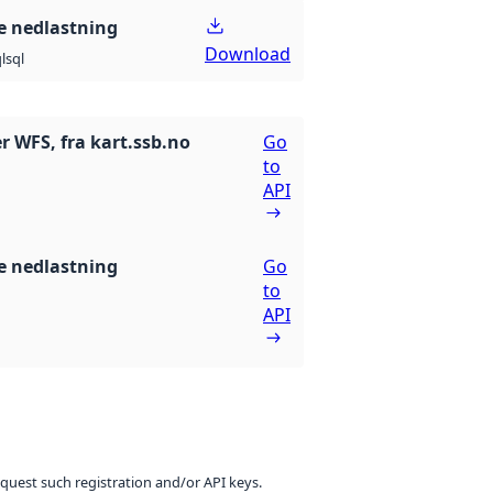
 nedlastning
Download
l
sql
r WFS, fra kart.ssb.no
Go
to
API
 nedlastning
Go
to
API
equest such registration and/or API keys.