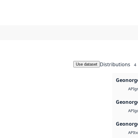
Distributions
Use dataset
4
1
Geonorge
g
API
Geonorge
g
API
Geonorge
tx
API