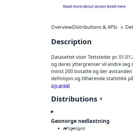
Read more about access levels here
Overview
Distributions & APIs
Det
6
Description
Datasettet viser Tettsteder pr. 01.0
og deres yttergrenser vil endre seg 
minst 200 bosatte og der avstanden 
definisjon og tilhørende statistikk 
og-areal
Distributions
4
Geonorge nedlastning
API
gml
gml