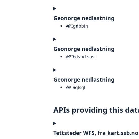
Geonorge nedlastning
API
gdb
bin
Geonorge nedlastning
API
txt
vnd.sosi
Geonorge nedlastning
API
sql
sql
APIs providing this dat
Tettsteder WFS, fra kart.ssb.no