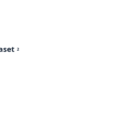
aset
2