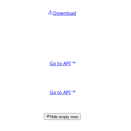
Download
Go to API
Go to API
Hide empty rows