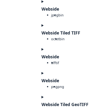
Webside
jpeg
bin
Webside Tiled TIFF
octet
bin
Webside
tiff
tif
Webside
png
png
Webside Tiled GeoTIFF