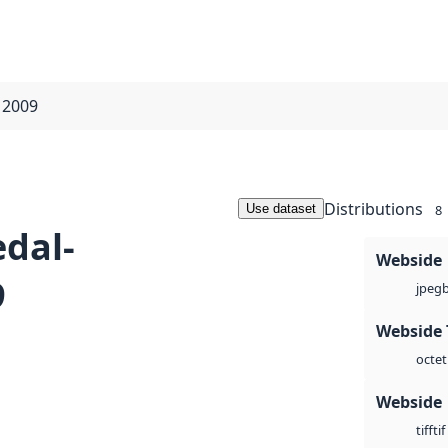
 2009
Distributions
Use dataset
8
dal-
Webside
9
jpeg
Webside 
octet
Webside
tif
tiff