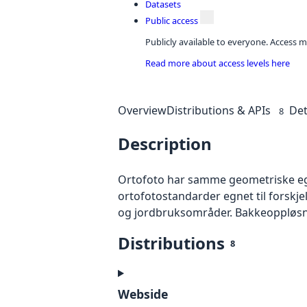
Datasets
Public access
Publicly available to everyone. Access m
Read more about access levels here
Overview
Distributions & APIs
Det
8
Description
Ortofoto har samme geometriske egen
ortofotostandarder egnet til forskj
og jordbruksområder. Bakkeoppløsnin
Distributions
8
Webside