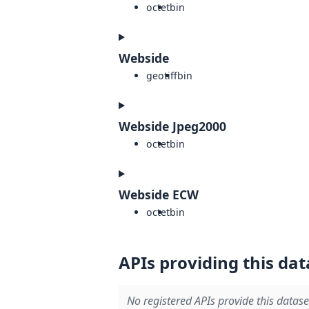
octet
bin
Webside
geotiff
bin
Webside Jpeg2000
octet
bin
Webside ECW
octet
bin
APIs providing this dat
No registered APIs provide this datase