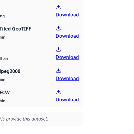
Download
ng
Tiled GeoTIFF
Download
bin
Download
bin
ff
Jpeg2000
Download
bin
 ECW
Download
bin
Is provide this dataset.