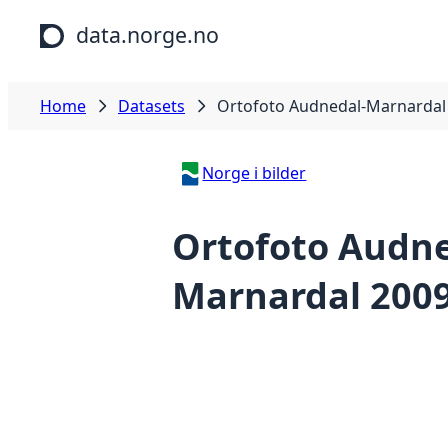
Skip to main content
data.norge.no
Home
Datasets
Ortofoto Audnedal-Marnardal
Norge i bilder
Ortofoto Audne
Marnardal 200