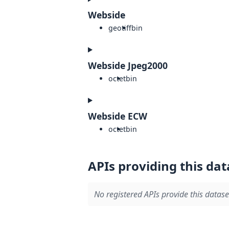
Webside
geotiff
bin
Webside Jpeg2000
octet
bin
Webside ECW
octet
bin
APIs providing this dat
No registered APIs provide this datase