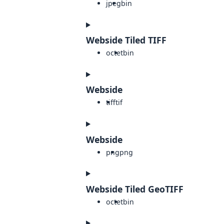
jpeg
bin
Webside Tiled TIFF
octet
bin
Webside
tiff
tif
Webside
png
png
Webside Tiled GeoTIFF
octet
bin