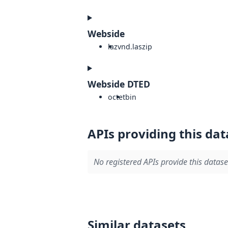
Webside
laz
vnd.laszip
Webside DTED
octet
bin
APIs providing this dat
No registered APIs provide this datase
Similar datasets