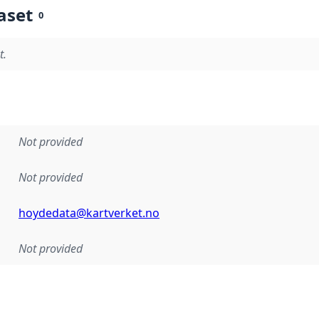
aset
0
t.
Not provided
Not provided
hoydedata@kartverket.no
Not provided