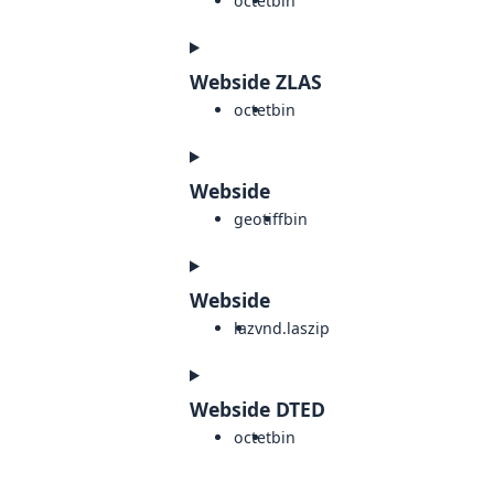
octet
bin
Webside ZLAS
octet
bin
Webside
geotiff
bin
Webside
laz
vnd.laszip
Webside DTED
octet
bin