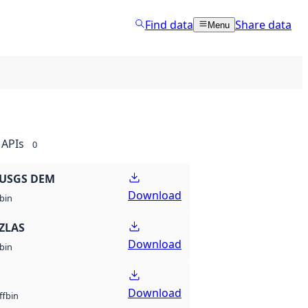
Find data
Share data
Menu
APIs
0
 USGS DEM
Download
bin
ZLAS
Download
bin
Download
bin
ff