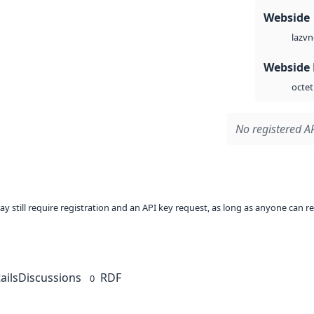
Webside
vn
laz
Webside
octet
No registered AP
ay still require registration and an API key request, as long as anyone can r
ails
Discussions
RDF
0