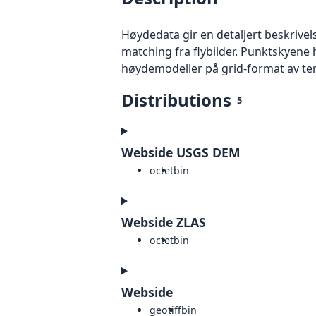
Høydedata gir en detaljert beskrivel
matching fra flybilder. Punktskyene 
høydemodeller på grid-format av te
Distributions
5
Webside USGS DEM
octet
bin
Webside ZLAS
octet
bin
Webside
geotiff
bin