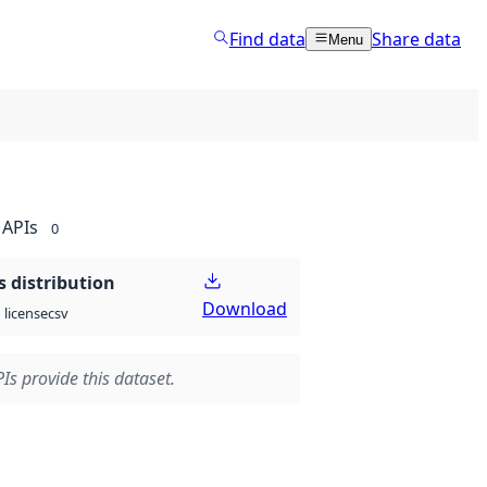
Find data
Share data
Menu
APIs
0
 distribution
Download
csv
license
Is provide this dataset.