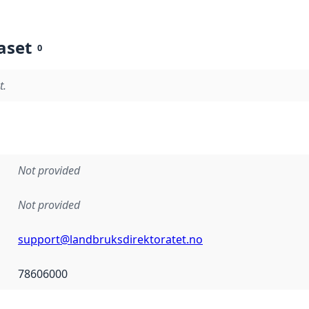
aset
0
t.
Not provided
Not provided
support@landbruksdirektoratet.no
78606000