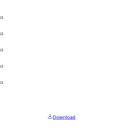
ss
ss
ss
ss
ss
Download