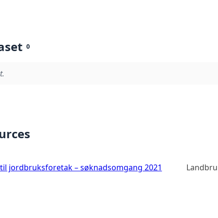
aset
0
t.
ources
 til jordbruksforetak – søknadsomgang 2021
Landbru