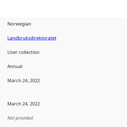
Norwegian
Landbruksdirektoratet
User collection
Annual
March 24, 2022
en the data in this dataset was first released. It may have
March 24, 2022
Not provided