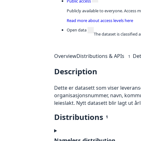
Public access
Publicly available to everyone. Access m
Read more about access levels here
Open data
The dataset is classified
Overview
Distributions & APIs
Det
1
Description
Dette er datasett som viser leveranser
organisasjonsnummer, navn, kommunen
leieslakt. Nytt datasett blir lagt ut år
Distributions
1
Nameless distribution