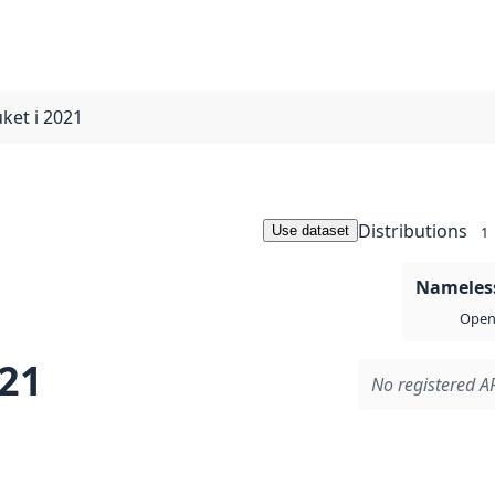
uket i 2021
Distributions
Use dataset
1
Nameless
Open 
021
No registered AP