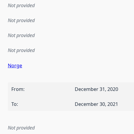
Not provided
Not provided
Not provided
Not provided
Norge
From
:
December 31, 2020
To
:
December 30, 2021
Not provided
mentation rule or other specification that forms the basis f