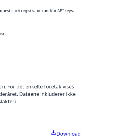
equest such registration and/or API keys.
nse.
eri. For det enkelte foretak vises
deråret. Dataene inkluderer ikke
slakteri.
Download