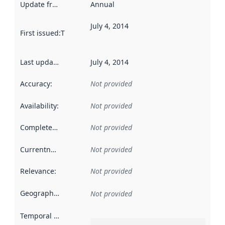
Update frequency
:
Annual
July 4, 2014
First issued
:
This date indicates when the data in this datas
Last updated
:
July 4, 2014
Accuracy
:
Not provided
Availability
:
Not provided
Completeness
:
Not provided
Currentness
:
Not provided
Relevance
:
Not provided
Geographical scope
:
Not provided
Temporal scope
: