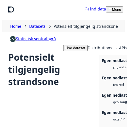
Skip to main content
Find data
Menu
Home
Datasets
Potensielt tilgjengelig strandsone
Statistisk sentralbyrå
Distributions
API
Use dataset
5
Potensielt
Egen nedlast
tilgjengelig
vnd.s
shp
Egen nedlast
strandsone
kml
kml
Egen nedlast
g
geojson
Egen nedlast
bin
octet