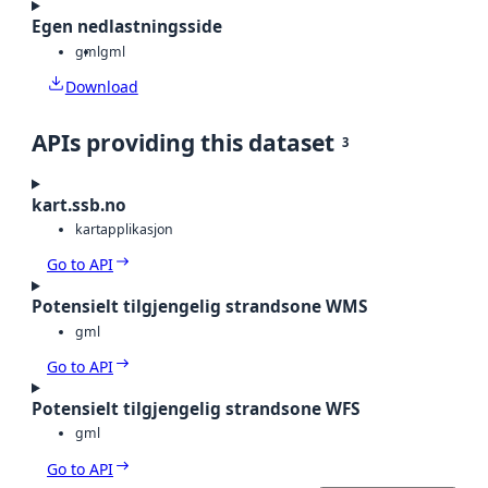
Egen nedlastningsside
gml
gml
Download
APIs providing this dataset
3
kart.ssb.no
kartapplikasjon
Go to API
Potensielt tilgjengelig strandsone WMS
gml
Go to API
Potensielt tilgjengelig strandsone WFS
gml
Go to API