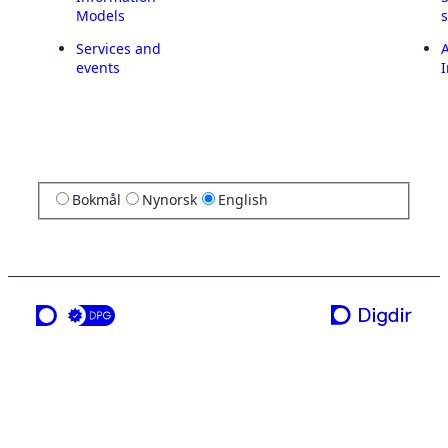
Models
Services and
A
events
I
Bokmål
Nynorsk
English
a service from