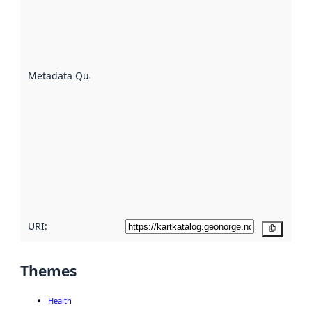
indicator
of how
well the
datasets
are
described
Metadata Quality
:
using
metadata.
Read
more
about
metadata
quality
here
URI:
Copy
Themes
Health