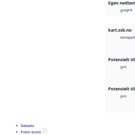
Egen nedlast
gml
gml
kart.ssb.no
kartappli
Potensielt t
gml
Potensielt t
gml
Datasets
Public access