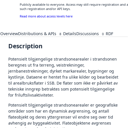
Publicly available to everyone. Access may still require registration and
such registration and/or API keys.
Read more about access levels here
Overview
Distributions & APIs
Details
Discussions
RDF
8
0
Description
Potensielt tilgjengelige strandsonearealer i strandsonen
beregnes ut fra terreng, veistrekninger,
jernbanestrekninger, dyrket markarealer, bygninger og
kystlinje. Dataene er hentet fra ulike kilder og bearbeidet
til arealbruksflater i SSB. De flater som ikke er påvirket av
tekniske inngrep betraktes som potensielt tilgjengelige
for friluftslivsaktiviteter.
Potensielt tilgjengelige strandsonearealer er geografiske
områder som har en dynamisk avgrensing, og antall
flateobjekt og deres yttergrenser vil endre seg over tid
avhengig av byggeaktivitet. Flateobjektene avgrenses