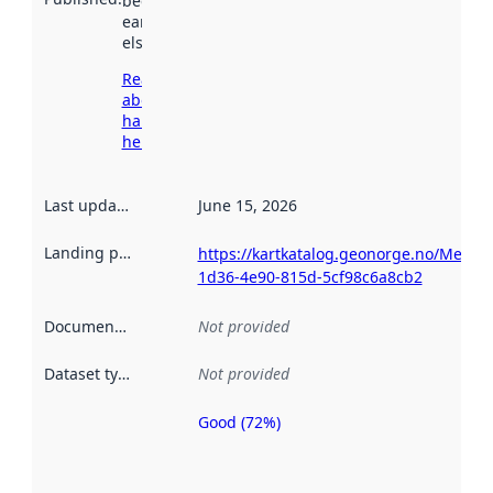
been available
earlier
elsewhere.
Read more
about
harvesting
here
Last updated
:
June 15, 2026
Landing page
:
https://kartkatalog.geonorge.no/Metad
1d36-4e90-815d-5cf98c6a8cb2
Documentation
:
Not provided
Dataset type
:
Not provided
Good (72%)
Metadata
quality is
an