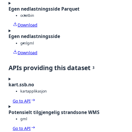
Egen nedlastningsside Parquet
octet
bin
Download
Egen nedlastningsside
gml
gml
Download
APIs providing this dataset
3
kart.ssb.no
kartapplikasjon
Go to API
Potensielt tilgjengelig strandsone WMS
gml
Go to API