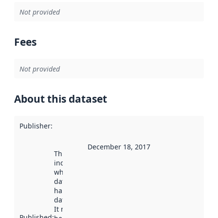
Not provided
Fees
Not provided
About this dataset
Publisher
:
December 18, 2017
This date
indicates
when the
dataset was
harvested by
data.norge.no.
It may have
Published
: