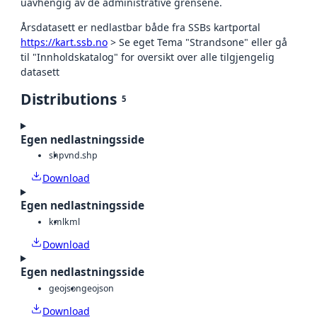
uavhengig av de administrative grensene.
Årsdatasett er nedlastbar både fra SSBs kartportal
https://kart.ssb.no
> Se eget Tema "Strandsone" eller gå
til "Innholdskatalog" for oversikt over alle tilgjengelig
datasett
Distributions
5
Egen nedlastningsside
shp
vnd.shp
Download
Egen nedlastningsside
kml
kml
Download
Egen nedlastningsside
geojson
geojson
Download