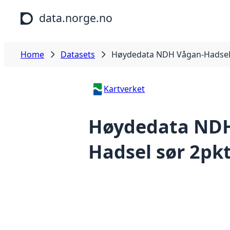
Skip to main content
data.norge.no
Home
Datasets
Høydedata NDH Vågan-Hadsel 
Kartverket
Høydedata NDH
Hadsel sør 2pk