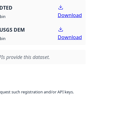
 DTED
Download
bin
 USGS DEM
Download
bin
Is provide this dataset.
equest such registration and/or API keys.