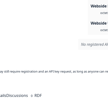
Webside
octet
Webside
octet
No registered AP
ay still require registration and an API key request, as long as anyone can r
ails
Discussions
RDF
0