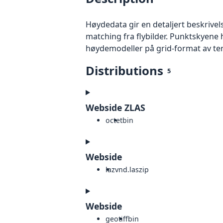
Høydedata gir en detaljert beskrivel
matching fra flybilder. Punktskyene 
høydemodeller på grid-format av te
Distributions
5
Webside ZLAS
octet
bin
Webside
laz
vnd.laszip
Webside
geotiff
bin