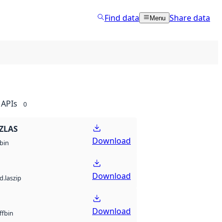
Find data
Share data
Menu
APIs
0
ZLAS
Download
bin
Download
d.laszip
Download
bin
ff