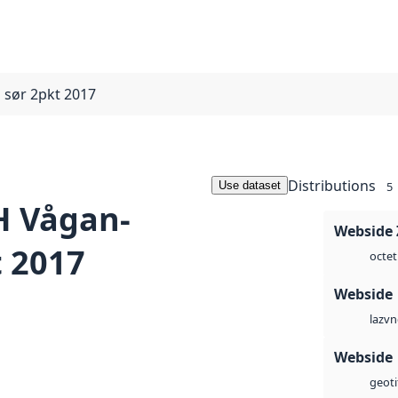
sør 2pkt 2017
Distributions
Use dataset
5
 Vågan-
Webside 
t 2017
octet
Webside
vn
laz
Webside
geoti