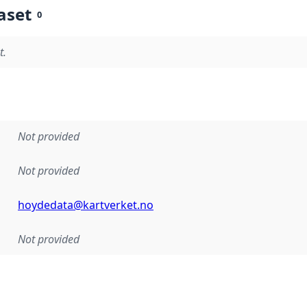
aset
0
t.
Not provided
Not provided
hoydedata@kartverket.no
Not provided