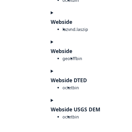
octet
bin
Webside
laz
vnd.laszip
Webside
geotiff
bin
Webside DTED
octet
bin
Webside USGS DEM
octet
bin