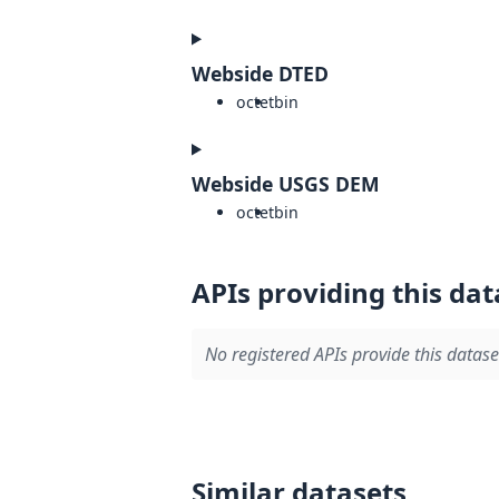
Webside DTED
octet
bin
Webside USGS DEM
octet
bin
APIs providing this dat
No registered APIs provide this datase
Similar datasets