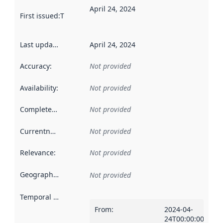
April 24, 2024
First issued
:
This date indicates when the data in this datas
Last updated
:
April 24, 2024
Accuracy
:
Not provided
Availability
:
Not provided
Completeness
:
Not provided
Currentness
:
Not provided
Relevance
:
Not provided
Geographical scope
:
Not provided
Temporal scope
:
From
:
2024-04-
24T00:00:00Z