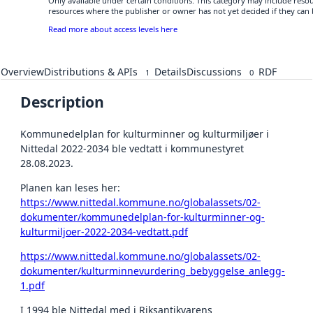
Only available under certain conditions. This category may include res
resources where the publisher or owner has not yet decided if they can
Read more about access levels here
Overview
Distributions & APIs
Details
Discussions
RDF
1
0
Description
Kommunedelplan for kulturminner og kulturmiljøer i
Nittedal 2022-2034 ble vedtatt i kommunestyret
28.08.2023.
Planen kan leses her:
https://www.nittedal.kommune.no/globalassets/02-
dokumenter/kommunedelplan-for-kulturminner-og-
kulturmiljoer-2022-2034-vedtatt.pdf
https://www.nittedal.kommune.no/globalassets/02-
dokumenter/kulturminnevurdering_bebyggelse_anlegg-
1.pdf
I 1994 ble Nittedal med i Riksantikvarens