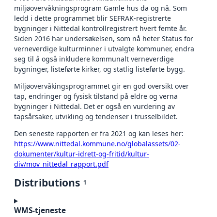
miljøovervåkningsprogram Gamle hus da og nå. Som
ledd i dette programmet blir SEFRAK-registrerte
bygninger i Nittedal kontrollregistrert hvert femte år.
Siden 2016 har undersøkelsen, som nå heter Status for
verneverdige kulturminner i utvalgte kommuner, endra
seg til å også inkludere kommunalt verneverdige
bygninger, listeførte kirker, og statlig listeførte bygg.
Miljøovervåkingsprogrammet gir en god oversikt over
tap, endringer og fysisk tilstand på eldre og verna
bygninger i Nittedal. Det er også en vurdering av
tapsårsaker, utvikling og tendenser i trusselbildet.
Den seneste rapporten er fra 2021 og kan leses her:
https://www.nittedal.kommune.no/globalassets/02-
dokumenter/kultur-idrett-og-fritid/kultur-
div/mov_nittedal_rapport.pdf
Distributions
1
WMS-tjeneste