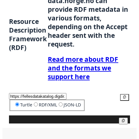
data.norge.no can
provide RDF metadata in
various formats,
Resource
depending on the Accept
Description
header sent with the
Framework
request.
(RDF)
Read more about RDF
and the formats we
support here
Copy
Turtle
RDF/XML
JSON-LD
Copy