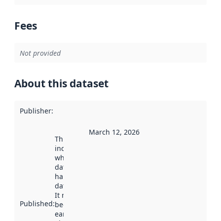
Fees
Not provided
About this dataset
Publisher
:
March 12, 2026
This date
indicates
when the
dataset was
harvested by
data.norge.no.
It may have
Published
:
been available
earlier