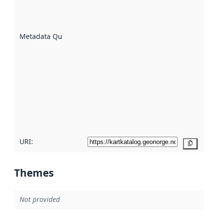
well the
datasets
are
described
Metadata Quality
:
using
metadata.
Read
more
about
metadata
quality
here
URI:
Copy
Themes
Not provided