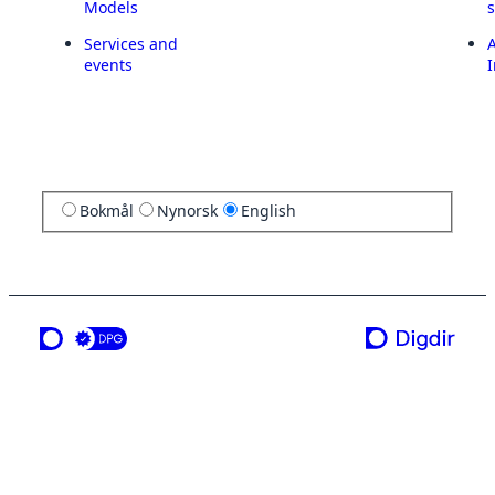
Models
Services and
A
events
I
Bokmål
Nynorsk
English
a service from