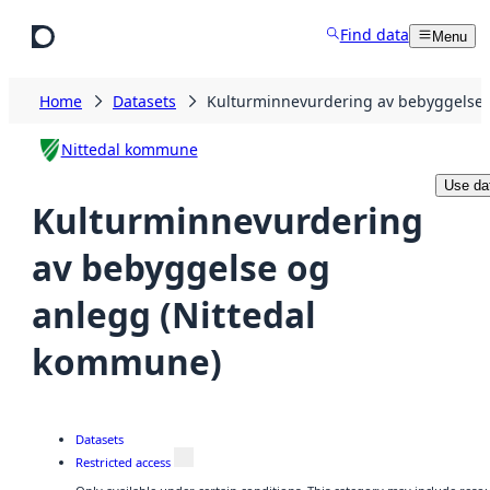
Skip to main content
Find data
Menu
Home
Datasets
Kulturminnevurdering av bebyggelse 
Nittedal kommune
Use da
Kulturminnevurdering
av bebyggelse og
anlegg (Nittedal
kommune)
Datasets
Restricted access