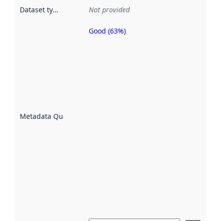
Dataset type
:
Not provided
Good (63%)
Metadata
quality is
an
indicator
of how
well the
datasets
are
described
Metadata Quality
:
using
metadata.
Read
more
about
metadata
quality
here