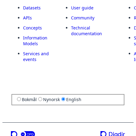
Datasets
User guide
APIs
Community
Concepts
Technical
documentation
Information
Models
Services and
A
events
I
Bokmål
Nynorsk
English
a service from