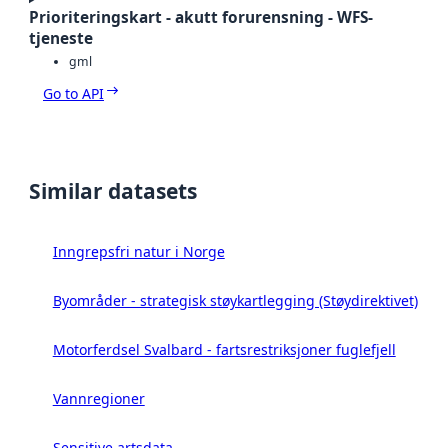
Prioriteringskart - akutt forurensning - WFS-
tjeneste
gml
Go to API
Similar datasets
Inngrepsfri natur i Norge
Byområder - strategisk støykartlegging (Støydirektivet)
Motorferdsel Svalbard - fartsrestriksjoner fuglefjell
Vannregioner
Sensitive artsdata