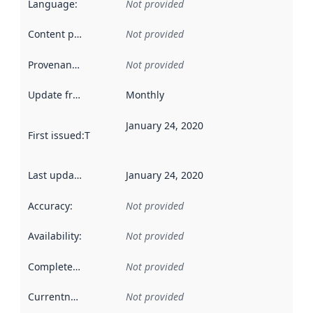
Language
:
Not provided
Content providers
:
Not provided
Provenance
:
Not provided
Update frequency
:
Monthly
January 24, 2020
First issued
:
This date indicates when the data in this datas
Last updated
:
January 24, 2020
Accuracy
:
Not provided
Availability
:
Not provided
Completeness
:
Not provided
Currentness
:
Not provided