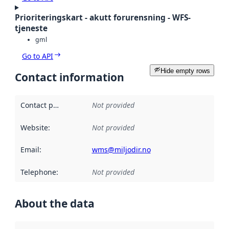
Prioriteringskart - akutt forurensning - WFS-
tjeneste
gml
Go to API
Hide empty rows
Contact information
Contact point
:
Not provided
Website
:
Not provided
Email
:
wms@miljodir.no
Telephone
:
Not provided
About the data