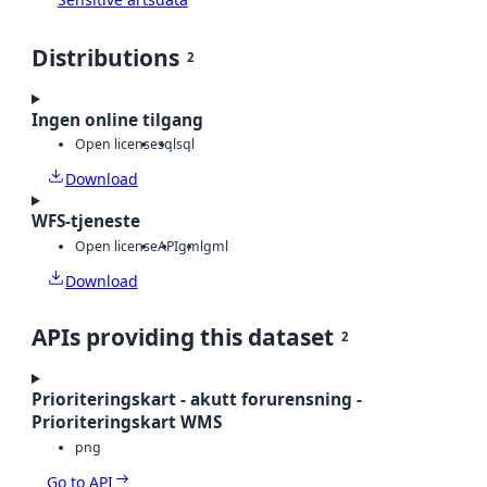
Distributions
2
Ingen online tilgang
Open license
sql
sql
Download
WFS-tjeneste
Open license
API
gml
gml
Download
APIs providing this dataset
2
Prioriteringskart - akutt forurensning -
Prioriteringskart WMS
png
Go to API