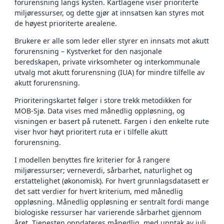
forurensning langs kysten. Kartlagene viser prioriterte
miljøressurser, og dette gjør at innsatsen kan styres mot
de høyest prioriterte arealene.
Brukere er alle som leder eller styrer en innsats mot akutt
forurensning – Kystverket for den nasjonale
beredskapen, private virksomheter og interkommunale
utvalg mot akutt forurensning (IUA) for mindre tilfelle av
akutt forurensning.
Prioriteringskartet følger i store trekk metodikken for
MOB-Sjø. Data vises med månedlig oppløsning, og
visningen er basert på rutenett. Fargen i den enkelte rute
viser hvor høyt prioritert ruta er i tilfelle akutt
forurensning.
I modellen benyttes fire kriterier for å rangere
miljøressurser; verneverdi, sårbarhet, naturlighet og
erstattelighet (økonomisk). For hvert grunnlagsdatasett er
det satt verdier for hvert kriterium, med månedlig
oppløsning. Månedlig oppløsning er sentralt fordi mange
biologiske ressurser har varierende sårbarhet gjennom
året. Tjenesten oppdateres månedlig, med unntak av juli.