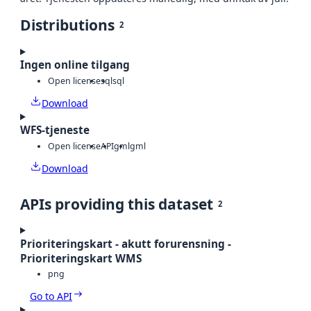
Distributions
2
Ingen online tilgang
Open license
sql
sql
Download
WFS-tjeneste
Open license
API
gml
gml
Download
APIs providing this dataset
2
Prioriteringskart - akutt forurensning -
Prioriteringskart WMS
png
Go to API