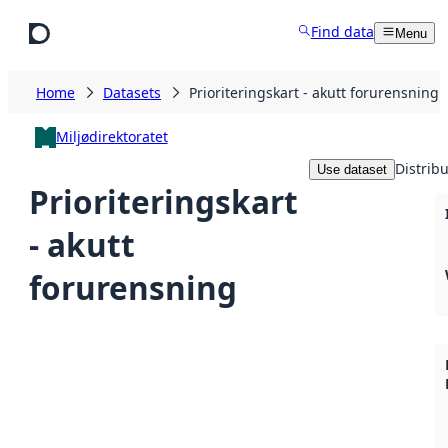
Skip to main content
Find data
Menu
Home
Datasets
Prioriteringskart - akutt forurensning
Miljødirektoratet
Distrib
Use dataset
Prioriteringskart
- akutt
forurensning