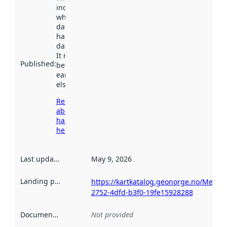
indicates
when the
dataset was
harvested by
data.norge.no.
It may have
Published
:
been available
earlier
elsewhere.
Read more
about
harvesting
here
Last updated
:
May 9, 2026
Landing page
:
https://kartkatalog.geonorge.no/Metad
2752-4dfd-b3f0-19fe15928288
Documentation
:
Not provided