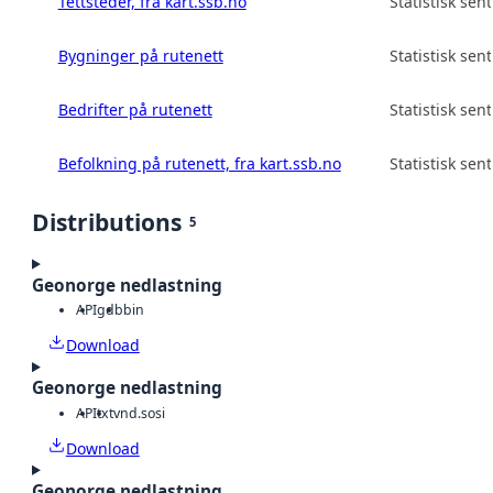
Tettsteder, fra kart.ssb.no
Statistisk sen
Bygninger på rutenett
Statistisk sen
Bedrifter på rutenett
Statistisk sen
Befolkning på rutenett, fra kart.ssb.no
Statistisk sen
Distributions
5
Geonorge nedlastning
API
gdb
bin
Download
Geonorge nedlastning
API
txt
vnd.sosi
Download
Geonorge nedlastning