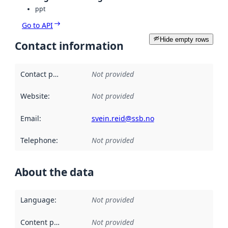
ppt
Go to API
Hide empty rows
Contact information
Contact point
:
Not provided
Website
:
Not provided
Email
:
svein.reid@ssb.no
Telephone
:
Not provided
About the data
Language
:
Not provided
Content providers
:
Not provided