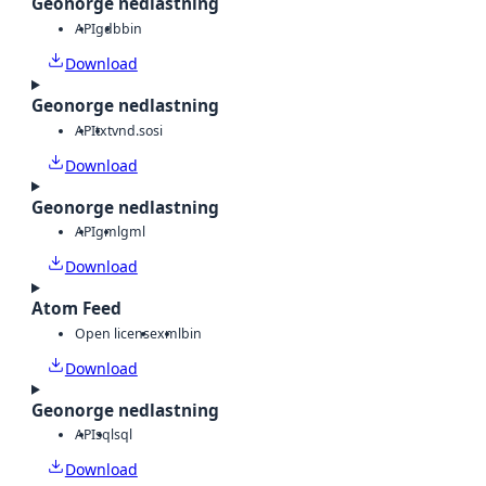
Geonorge nedlastning
API
gdb
bin
Download
Geonorge nedlastning
API
txt
vnd.sosi
Download
Geonorge nedlastning
API
gml
gml
Download
Atom Feed
Open license
xml
bin
Download
Geonorge nedlastning
API
sql
sql
Download