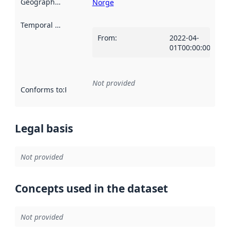
Geographical scope
:
Norge
Temporal scope
:
From
:
2022-04-
01T00:00:00Z
Not provided
Conforms to
:
Reference to an implementation rule or other spe
Legal basis
Not provided
Concepts used in the dataset
Not provided