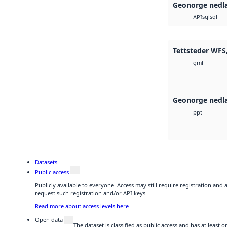
Geonorge nedl
sql
sql
API
Tettsteder WFS,
gml
Geonorge nedl
ppt
Datasets
Public access
Publicly available to everyone. Access may still require registration and
request such registration and/or API keys.
Read more about access levels here
Open data
The dataset is classified as public access and has at least