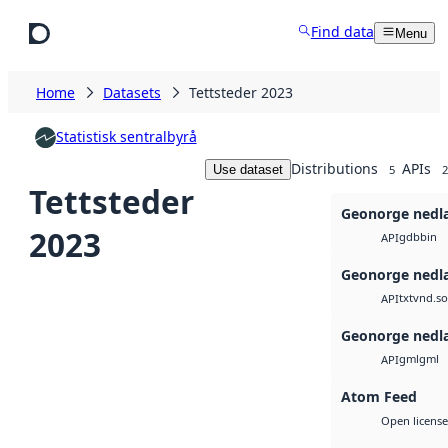
Skip to main content
Find data
Menu
Home
Datasets
Tettsteder 2023
Statistisk sentralbyrå
Distributions
APIs
Use dataset
5
2
Tettsteder
Geonorge nedl
2023
gdb
bin
API
Geonorge nedl
txt
vnd.so
API
Geonorge nedl
gml
gml
API
Atom Feed
Open license