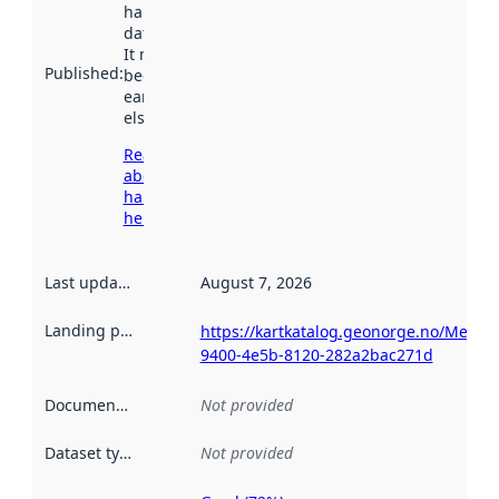
harvested by
data.norge.no.
It may have
Published
:
been available
earlier
elsewhere.
Read more
about
harvesting
here
Last updated
:
August 7, 2026
Landing page
:
https://kartkatalog.geonorge.no/Metad
9400-4e5b-8120-282a2bac271d
Documentation
:
Not provided
Dataset type
:
Not provided