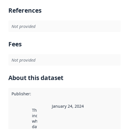
References
Not provided
Fees
Not provided
About this dataset
Publisher
:
January 24, 2024
This date
indicates
when the
dataset was