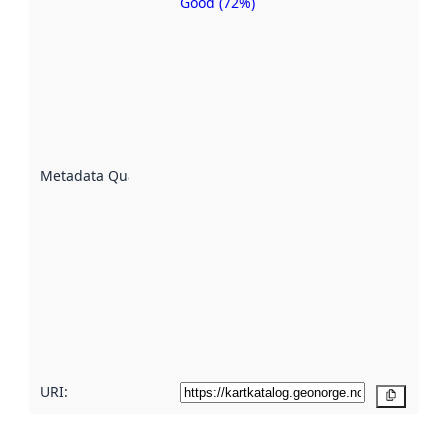
Good (72%)
Metadata
quality is
an
indicator
of how
well the
datasets
are
described
Metadata Quality
:
using
metadata.
Read
more
about
metadata
quality
here
URI:
Copy