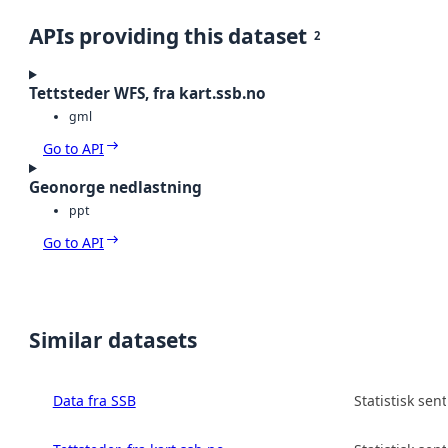
APIs providing this dataset
2
Tettsteder WFS, fra kart.ssb.no
gml
Go to API
Geonorge nedlastning
ppt
Go to API
Similar datasets
Data fra SSB
Statistisk sen