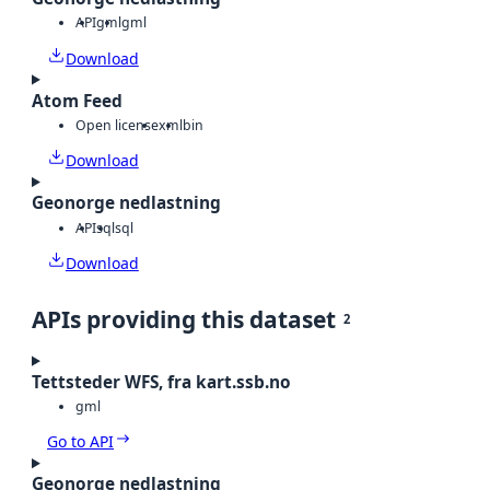
API
gml
gml
Download
Atom Feed
Open license
xml
bin
Download
Geonorge nedlastning
API
sql
sql
Download
APIs providing this dataset
2
Tettsteder WFS, fra kart.ssb.no
gml
Go to API
Geonorge nedlastning