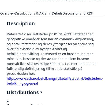
Overview
Distributions & APIs
Details
Discussions
RDF
7
0
Description
Datasettet viser Tettsteder pr. 01.01.2023. Tettsteder er
geografiske områder som har en dynamisk avgrensing,
og antall tettsteder og deres yttergrenser vil endre seg
over tid avhengig av byggeaktivitet og
befolkningsutvikling. Et tettsted er en hussamling med
minst 200 bosatte og der avstanden mellom husene
normalt ikke skal overstige 50 meter. Les mer om tettsted,
fullstendig definisjon og tilhørende statistikk på
produktsiden her:
https://www.ssb.no/befolkning/folketall/statistikk/tettsteders-
befolkning-og-areal
Distributions
5