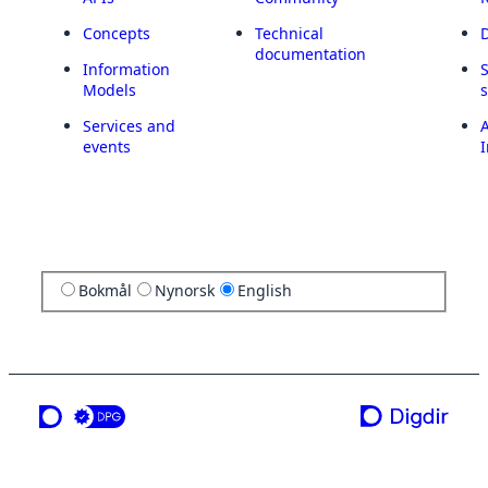
Concepts
Technical
documentation
Information
Models
Services and
A
events
I
Bokmål
Nynorsk
English
a service from