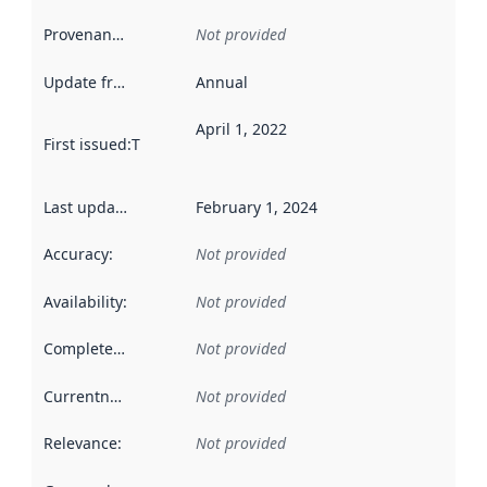
Provenance
:
Not provided
Update frequency
:
Annual
April 1, 2022
First issued
:
This date indicates when the data in this datas
Last updated
:
February 1, 2024
Accuracy
:
Not provided
Availability
:
Not provided
Completeness
:
Not provided
Currentness
:
Not provided
Relevance
:
Not provided