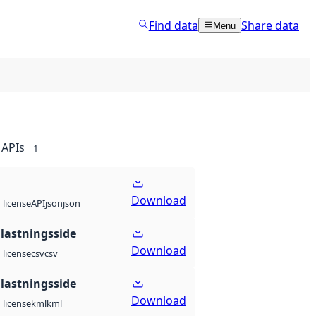
Find data
Share data
Menu
APIs
1
Download
API
json
json
license
lastningsside
Download
csv
csv
license
lastningsside
Download
kml
kml
license