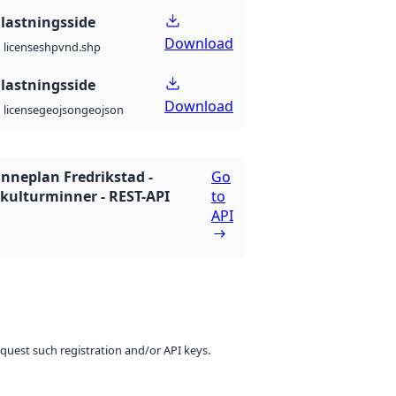
lastningsside
Download
shp
vnd.shp
license
lastningsside
Download
geojson
geojson
license
nneplan Fredrikstad -
Go
 kulturminner - REST-API
to
API
equest such registration and/or API keys.