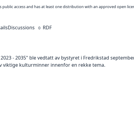
 as public access and has at least one distribution with an approved open lice
ails
Discussions
RDF
0
23 - 2035" ble vedtatt av bystyret i Fredrikstad september
 viktige kulturminner innenfor en rekke tema.