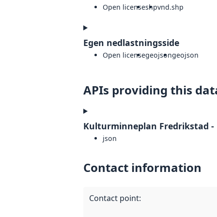
Open license
shp
vnd.shp
Egen nedlastningsside
Open license
geojson
geojson
APIs providing this dat
Kulturminneplan Fredrikstad - 
json
Contact information
Contact point
: