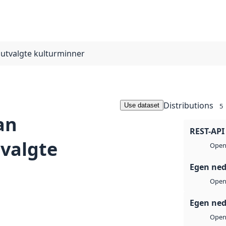
 utvalgte kulturminner
Distributions
Use dataset
5
an
REST-API
tvalgte
Open 
Egen ned
Open 
Egen ned
Open 