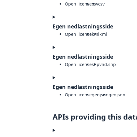
Open license
csv
csv
Egen nedlastningsside
Open license
kml
kml
Egen nedlastningsside
Open license
shp
vnd.shp
Egen nedlastningsside
Open license
geojson
geojson
APIs providing this dat