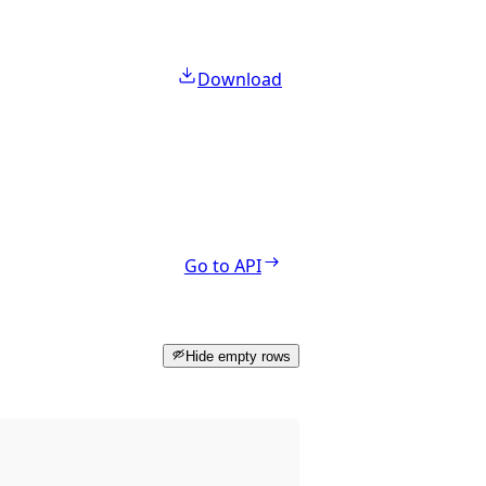
Download
Go to API
Hide empty rows