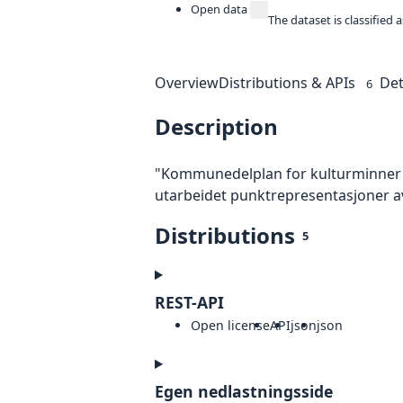
Open data
The dataset is classified
Overview
Distributions & APIs
Det
6
Description
"Kommunedelplan for kulturminner 20
utarbeidet punktrepresentasjoner av
Distributions
5
REST-API
Open license
API
json
json
Egen nedlastningsside