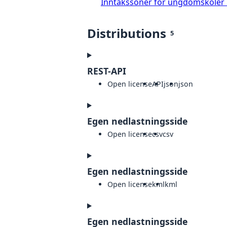
Inntakssoner for ungdomskoler
Distributions
5
REST-API
Open license
API
json
json
Egen nedlastningsside
Open license
csv
csv
Egen nedlastningsside
Open license
kml
kml
Egen nedlastningsside