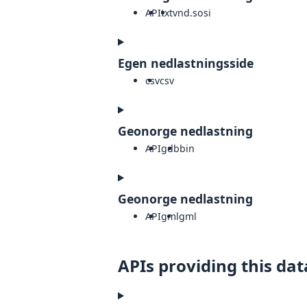
API
txt
vnd.sosi
Egen nedlastningsside
csv
csv
Geonorge nedlastning
API
gdb
bin
Geonorge nedlastning
API
gml
gml
APIs providing this dat