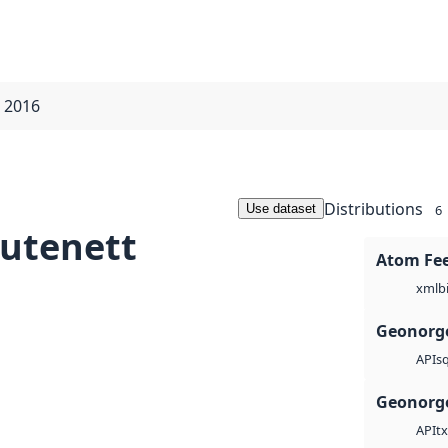
m 2016
Distributions
Use dataset
6
rutenett
Atom Fe
b
xml
Geonorge
sq
API
Geonorge
tx
API