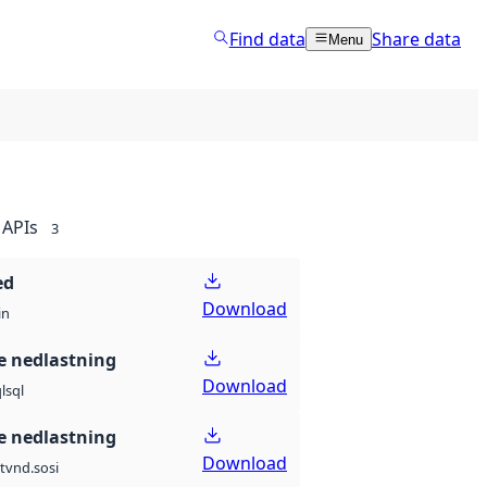
Find data
Share data
Menu
APIs
3
ed
Download
in
 nedlastning
Download
l
sql
 nedlastning
Download
t
vnd.sosi