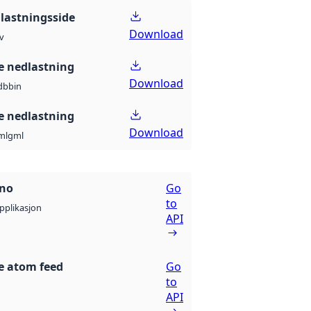
lastningsside
Download
v
 nedlastning
Download
db
bin
 nedlastning
Download
ml
gml
.no
Go
to
pplikasjon
API
e atom feed
Go
to
API