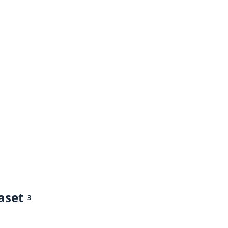
aset
3