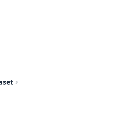
aset
3