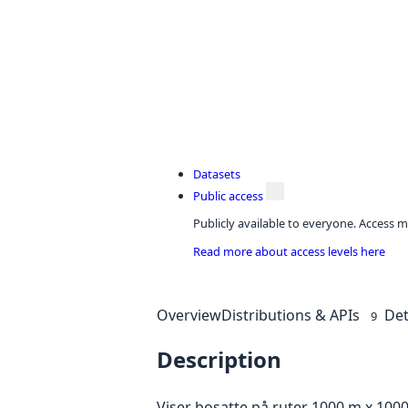
Datasets
Public access
Publicly available to everyone. Access m
Read more about access levels here
Overview
Distributions & APIs
Det
9
Description
Viser bosatte på ruter 1000 m x 100