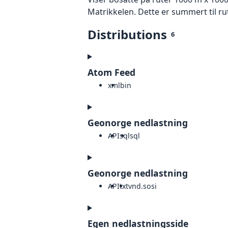
Matrikkelen. Dette er summert til rut
Distributions
6
Atom Feed
xml
bin
Geonorge nedlastning
API
sql
sql
Geonorge nedlastning
API
txt
vnd.sosi
Egen nedlastningsside