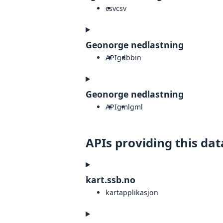
csv
csv
Geonorge nedlastning
API
gdb
bin
Geonorge nedlastning
API
gml
gml
APIs providing this dat
kart.ssb.no
kartapplikasjon