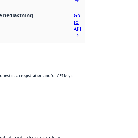
 nedlastning
Go
to
API
equest such registration and/or API keys.
nyttet mot adressepunkter i