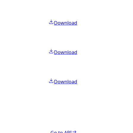
Download
Download
Download
Go to API