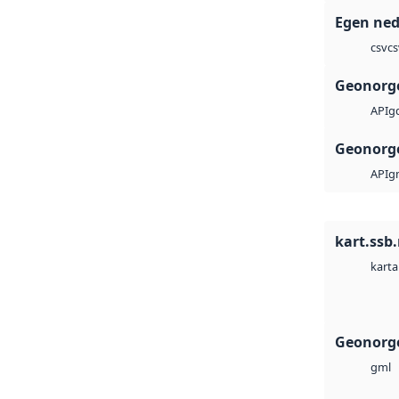
Egen ned
cs
csv
Geonorge
g
API
Geonorge
g
API
kart.ssb
karta
Geonorg
gml