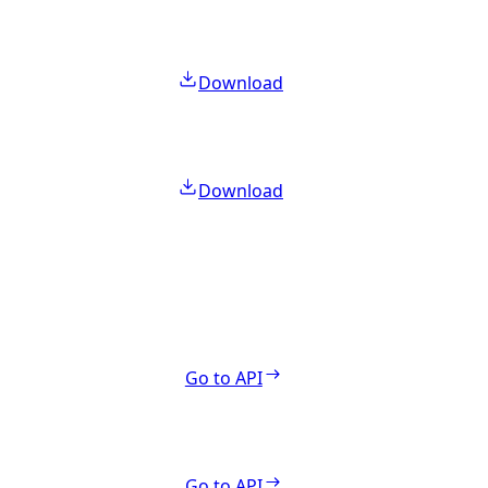
Download
Download
Go to API
Go to API