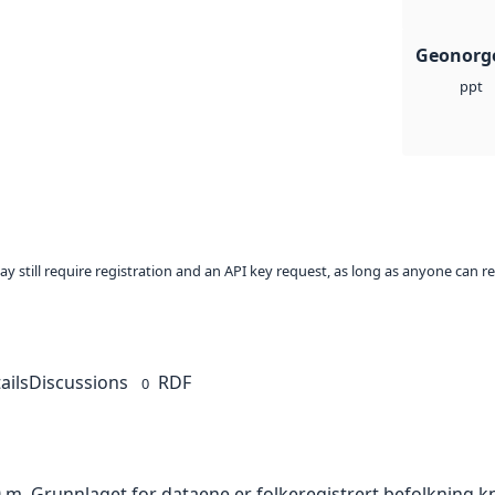
Geonorge
ppt
ay still require registration and an API key request, as long as anyone can r
ails
Discussions
RDF
0
0 m. Grunnlaget for dataene er folkeregistrert befolkning k