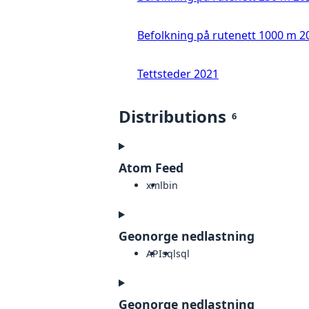
Befolkning på rutenett 1000 m 2
Tettsteder 2021
Distributions
6
Atom Feed
xml
bin
Geonorge nedlastning
API
sql
sql
Geonorge nedlastning