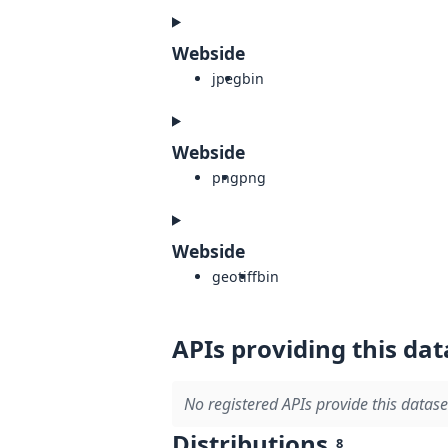
Webside
jpeg
bin
Webside
png
png
Webside
geotiff
bin
APIs providing this dat
No registered APIs provide this datase
Distributions
8