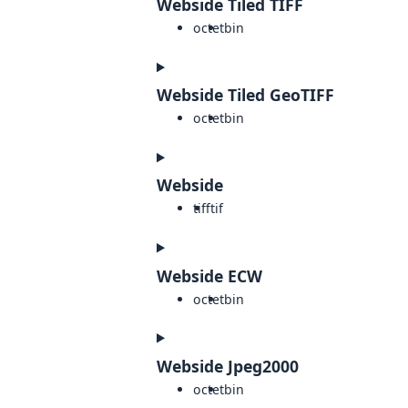
Webside Tiled TIFF
octet
bin
Webside Tiled GeoTIFF
octet
bin
Webside
tiff
tif
Webside ECW
octet
bin
Webside Jpeg2000
octet
bin