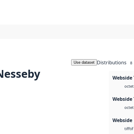
Distributions
Use dataset
8
Nesseby
Webside 
octet
Webside 
octet
Webside
tif
tiff