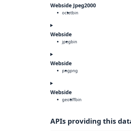
Webside Jpeg2000
octet
bin
Webside
jpeg
bin
Webside
png
png
Webside
geotiff
bin
APIs providing this dat