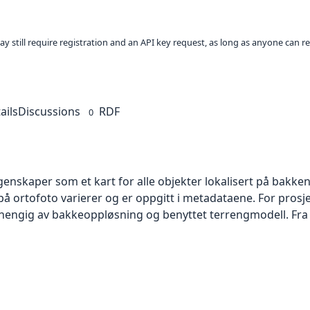
ay still require registration and an API key request, as long as anyone can r
ails
Discussions
RDF
0
skaper som et kart for alle objekter lokalisert på bakkeniv
 ortofoto varierer og er oppgitt i metadataene. For prosje
vhengig av bakkeoppløsning og benyttet terrengmodell. Fra 