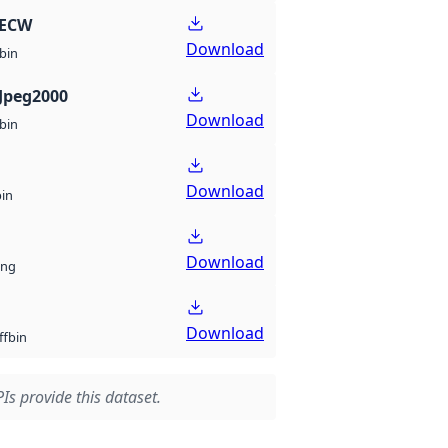
 ECW
Download
bin
Jpeg2000
Download
bin
Download
bin
Download
ng
Download
bin
ff
Is provide this dataset.