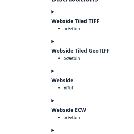
Webside Tiled TIFF
octet
bin
Webside Tiled GeoTIFF
octet
bin
Webside
tiff
tif
Webside ECW
octet
bin