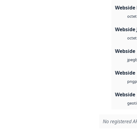
Webside
octet
Webside 
octet
Webside
jpeg
Webside
p
png
Webside
geoti
No registered AP