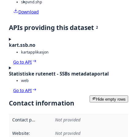
shp
vnd.shp
Download
APIs providing this dataset
2
kart.ssb.no
kartapplikasjon
Go to API
Statistiske rutenett - SSBs metadataportal
web
Go to API
Hide empty rows
Contact information
Contact point
:
Not provided
Website
:
Not provided