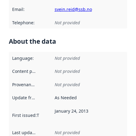
Email
:
svein.reid@ssb.no
Telephone
:
Not provided
About the data
Language
:
Not provided
Content providers
:
Not provided
Provenance
:
Not provided
Update frequency
:
As Needed
January 24, 2013
First issued
:
This date indicates when the data in this datas
Last updated
:
Not provided