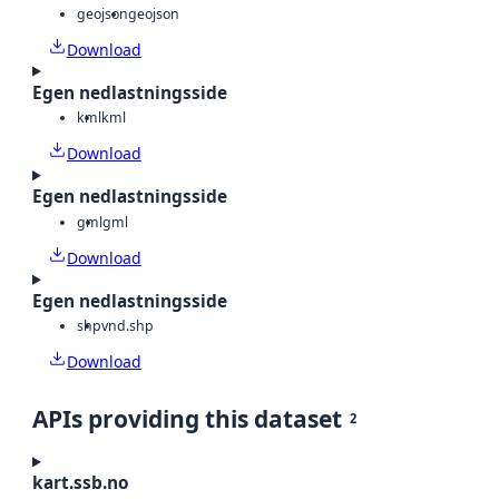
geojson
geojson
Download
Egen nedlastningsside
kml
kml
Download
Egen nedlastningsside
gml
gml
Download
Egen nedlastningsside
shp
vnd.shp
Download
APIs providing this dataset
2
kart.ssb.no