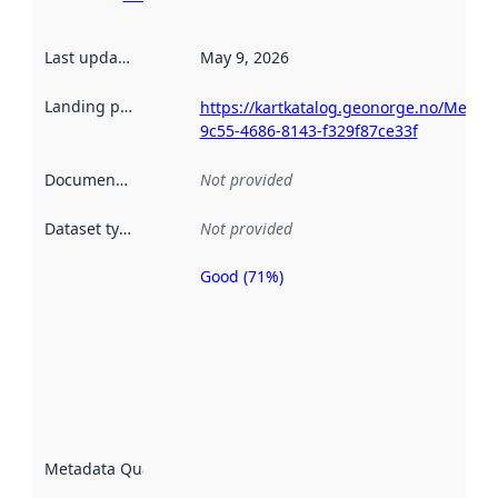
Last updated
:
May 9, 2026
Landing page
:
https://kartkatalog.geonorge.no/Metad
9c55-4686-8143-f329f87ce33f
Documentation
:
Not provided
Dataset type
:
Not provided
Good (71%)
Metadata
quality is
an
indicator
of how
well the
datasets
are
described
Metadata Quality
:
using