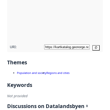
metadata.
Read
more
about
metadata
quality
here
URI:
Copy
Themes
Population and society
Regions and cities
Keywords
Not provided
Discussions on Datalandsbyen
0