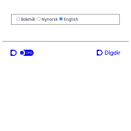
Bokmål
Nynorsk
English
a service from