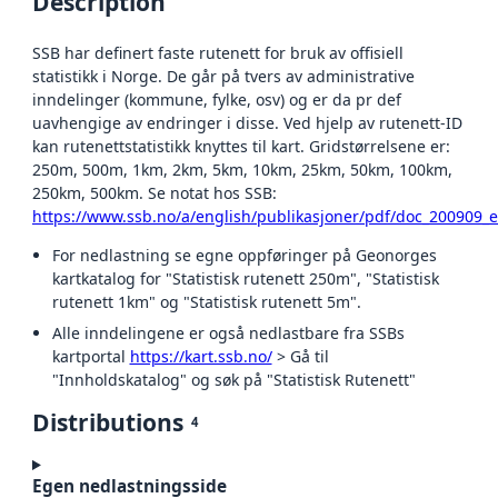
Description
SSB har definert faste rutenett for bruk av offisiell
statistikk i Norge. De går på tvers av administrative
inndelinger (kommune, fylke, osv) og er da pr def
uavhengige av endringer i disse. Ved hjelp av rutenett-ID
kan rutenettstatistikk knyttes til kart. Gridstørrelsene er:
250m, 500m, 1km, 2km, 5km, 10km, 25km, 50km, 100km,
250km, 500km. Se notat hos SSB:
https://www.ssb.no/a/english/publikasjoner/pdf/doc_200909_
For nedlastning se egne oppføringer på Geonorges
kartkatalog for "Statistisk rutenett 250m", "Statistisk
rutenett 1km" og "Statistisk rutenett 5m".
Alle inndelingene er også nedlastbare fra SSBs
kartportal
https://kart.ssb.no/
> Gå til
"Innholdskatalog" og søk på "Statistisk Rutenett"
Distributions
4
Egen nedlastningsside