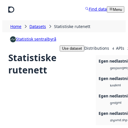
Skip to main content
Find data
Menu
Home
Datasets
Statistiske rutenett
Statistisk sentralbyrå
Distributions
APIs
Use dataset
4
Statistiske
Egen nedlastn
rutenett
geo
geojson
Egen nedlastn
kml
kml
Egen nedlastn
gml
gml
Egen nedlastn
vnd.shp
shp