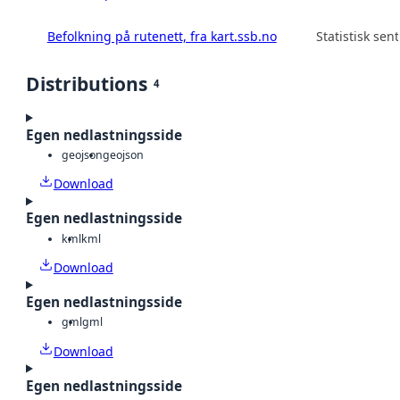
Befolkning på rutenett, fra kart.ssb.no
Statistisk sen
Distributions
4
Egen nedlastningsside
geojson
geojson
Download
Egen nedlastningsside
kml
kml
Download
Egen nedlastningsside
gml
gml
Download
Egen nedlastningsside