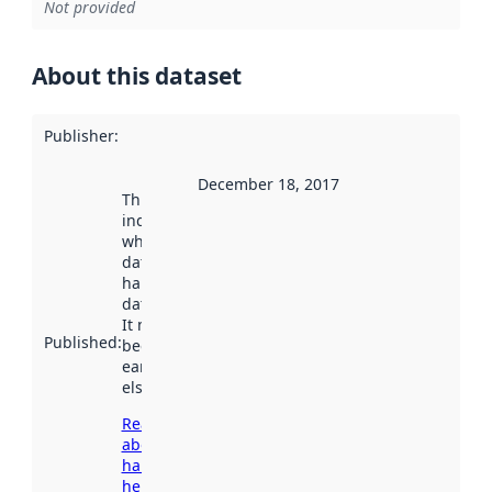
Not provided
About this dataset
Publisher
:
December 18, 2017
This date
indicates
when the
dataset was
harvested by
data.norge.no.
It may have
Published
:
been available
earlier
elsewhere.
Read more
about
harvesting
here