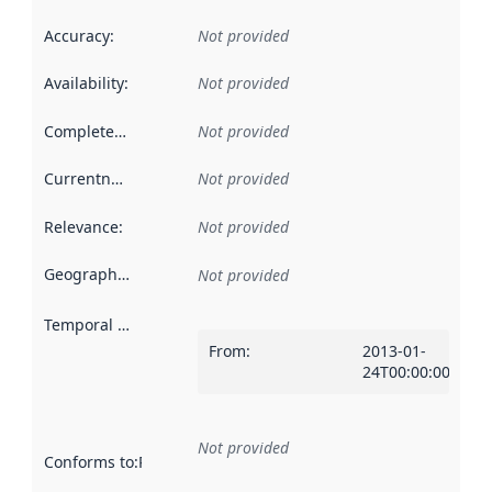
Accuracy
:
Not provided
Availability
:
Not provided
Completeness
:
Not provided
Currentness
:
Not provided
Relevance
:
Not provided
Geographical scope
:
Not provided
Temporal scope
:
From
:
2013-01-
24T00:00:00Z
Not provided
Conforms to
:
Reference to an implementation rule or other spe