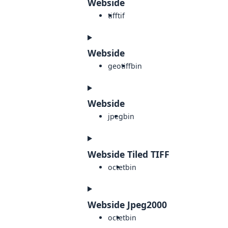
Webside
tiff
tif
Webside
geotiff
bin
Webside
jpeg
bin
Webside Tiled TIFF
octet
bin
Webside Jpeg2000
octet
bin