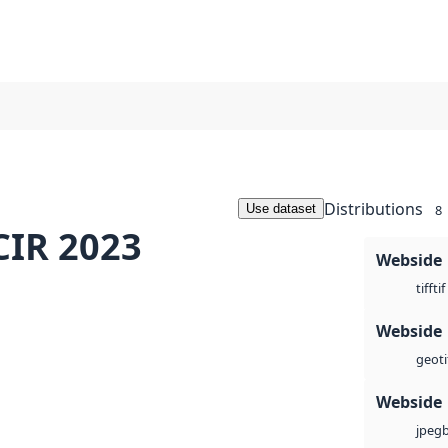
Distributions
Use dataset
8
CIR 2023
Webside
tif
tiff
Webside
geoti
Webside
jpeg