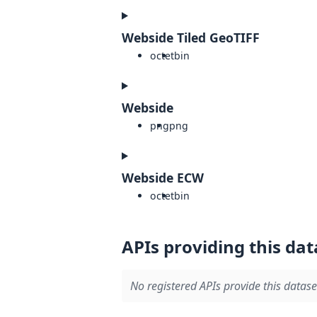
Webside Tiled GeoTIFF
octet
bin
Webside
png
png
Webside ECW
octet
bin
APIs providing this dat
No registered APIs provide this datase