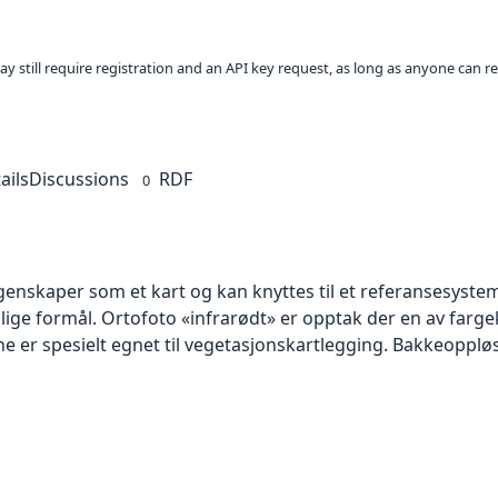
ay still require registration and an API key request, as long as anyone can r
ails
Discussions
RDF
0
skaper som et kart og kan knyttes til et referansesystem. 
llige formål. Ortofoto «infrarødt» er opptak der en av farg
 er spesielt egnet til vegetasjonskartlegging. Bakkeoppløsn