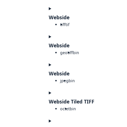
Webside
tiff
tif
Webside
geotiff
bin
Webside
jpeg
bin
Webside Tiled TIFF
octet
bin