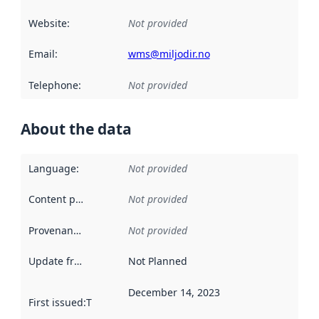
Website
:
Not provided
Email
:
wms@miljodir.no
Telephone
:
Not provided
About the data
Language
:
Not provided
Content providers
:
Not provided
Provenance
:
Not provided
Update frequency
:
Not Planned
December 14, 2023
First issued
:
This date indicates when the data in this datas