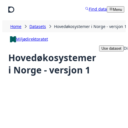
Skip to main content
Find data
Menu
Home
Datasets
Hovedøkosystemer i Norge - versjon 1
Miljødirektoratet
Di
Use dataset
Hovedøkosystemer
i Norge - versjon 1