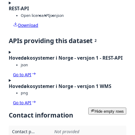
REST-API
Open license
API
json
json
Download
APIs providing this dataset
2
Hovedøkosystemer i Norge - versjon 1 - REST-API
json
Go to API
Hovedøkosystemer i Norge - versjon 1 WMS
png
Go to API
Hide empty rows
Contact information
Contact point
:
Not provided