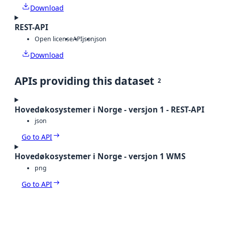
Download
REST-API
Open license
API
json
json
Download
APIs providing this dataset
2
Hovedøkosystemer i Norge - versjon 1 - REST-API
json
Go to API
Hovedøkosystemer i Norge - versjon 1 WMS
png
Go to API