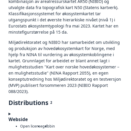
kombinasjon av arealressurskartet AR50 (NIBIO) og
utvalgte data fra topografisk kart N50 (Statens kartverk).
Klassifikasjonssystemet for økosystemkartet tar
utgangspunkt i det øverste hierarkiske nivået (nivå 1) i
Eurostats økosystemtypologi fra mai 2023. Kartet har en
minstefigurstørrelse på 15 da.
Miljødirektoratet og NIBIO har samarbeidet om utvikling
og produksjon av hovedøkosystemkart for Norge, med
hjelp fra NINA til vurdering av økosystemkoblingene i
kartet. Grunnlaget for arbeidet er blant annet lagt i
mulighetsstudien "Kart over norske hovedøkosystemer –
en mulighetsstudie" (NINA Rapport 2055), en egen
konseptutredning hos Miljødirektoratet og en testversjon
(MVP) publisert forsommeren 2023 (NIBIO Rapport
088/2023).
Distributions
2
Webside
Open license
gdb
bin