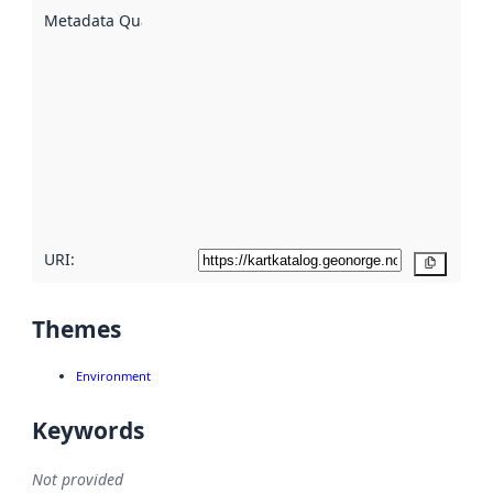
described
Metadata Quality
:
using
metadata.
Read
more
about
metadata
quality
here
URI:
Copy
Themes
Environment
Keywords
Not provided