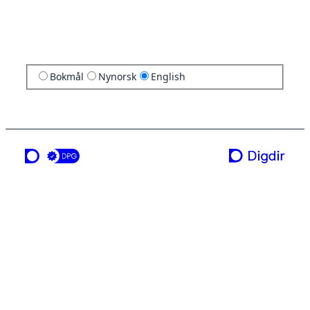
Bokmål
Nynorsk
English
a service from