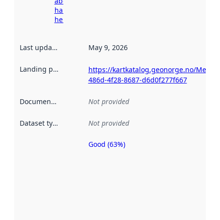
about
harvesting
here
Last updated
:
May 9, 2026
Landing page
:
https://kartkatalog.geonorge.no/Metad
486d-4f28-8687-d6d0f277f667
Documentation
:
Not provided
Dataset type
:
Not provided
Good (63%)
Metadata
quality is
an
indicator
of how
well the
datasets
are