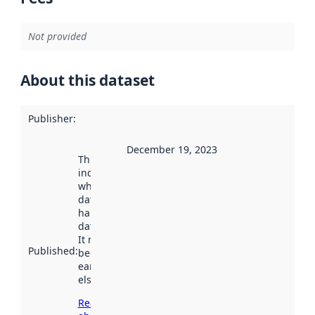
Not provided
About this dataset
Publisher
:
December 19, 2023
This date
indicates
when the
dataset was
harvested by
data.norge.no.
It may have
Published
:
been available
earlier
elsewhere.
Read more