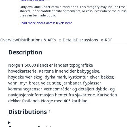
Only available under certain conditions. This category may include res
shared under confidentiality agreements, or resources where the publis
they can be made public.
Read more about access levels here
Overview
Distributions & APIs
Details
Discussions
RDF
2
0
Description
Norge 1:50000 (land) er landest topografiske
hovedkartserie. Kartene inneholder bebyggelse,
høydekurver, skog, dyrka mark, kystkontur, elver, bekker,
vann, myr, breer, veier, stier, jernbaner, flyplasser,
kommunegrenser, verneområder og detaljert dybde- og
navigasjonsinformasjon hentet fra sjøkartene. Kartserien
dekker fastlands-Norge med 405 kartblad.
Distributions
1