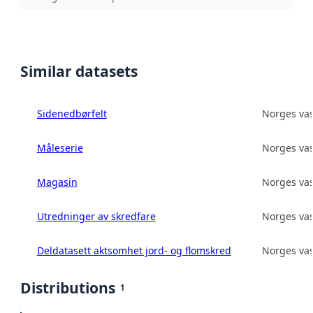
Similar datasets
Sidenedbørfelt
Norges vas
Måleserie
Norges vas
Magasin
Norges vas
Utredninger av skredfare
Norges vas
Deldatasett aktsomhet jord- og flomskred
Norges vas
Distributions
1