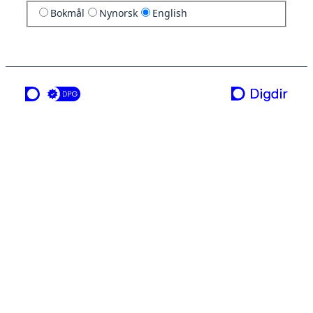
Bokmål
Nynorsk
English
a service from