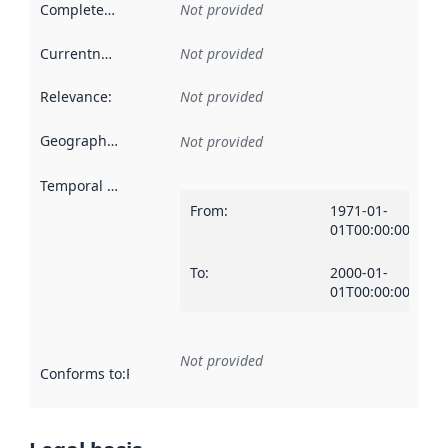
Completeness
:
Not provided
Currentness
:
Not provided
Relevance
:
Not provided
Geographical scope
:
Not provided
Temporal scope
:
From
:
1971-01-
01T00:00:00Z
To
:
2000-01-
01T00:00:00Z
Not provided
Conforms to
:
Reference to an implementation rule or other spe