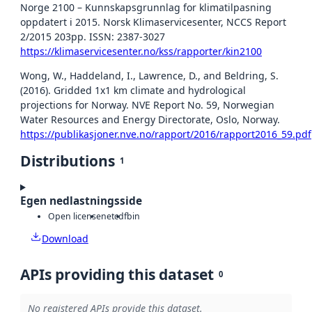
Norge 2100 – Kunnskapsgrunnlag for klimatilpasning
oppdatert i 2015. Norsk Klimaservicesenter, NCCS Report
2/2015 203pp. ISSN: 2387-3027
https://klimaservicesenter.no/kss/rapporter/kin2100
Wong, W., Haddeland, I., Lawrence, D., and Beldring, S.
(2016). Gridded 1x1 km climate and hydrological
projections for Norway. NVE Report No. 59, Norwegian
Water Resources and Energy Directorate, Oslo, Norway.
https://publikasjoner.nve.no/rapport/2016/rapport2016_59.pdf
Distributions
1
Egen nedlastningsside
Open license
netcdf
bin
Download
APIs providing this dataset
0
No registered APIs provide this dataset.