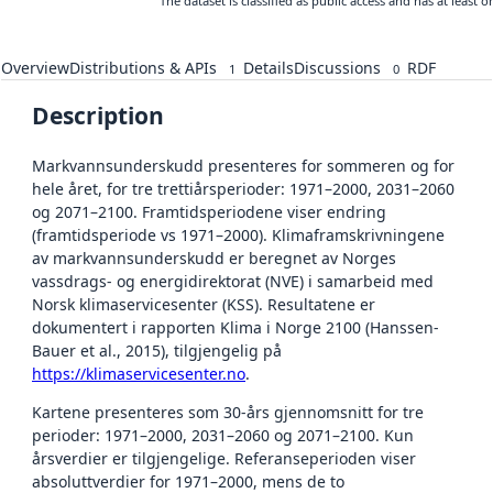
The dataset is classified as public access and has at least
Overview
Distributions & APIs
Details
Discussions
RDF
1
0
Description
Markvannsunderskudd presenteres for sommeren og for
hele året, for tre trettiårsperioder: 1971–2000, 2031–2060
og 2071–2100. Framtidsperiodene viser endring
(framtidsperiode vs 1971–2000). Klimaframskrivningene
av markvannsunderskudd er beregnet av Norges
vassdrags- og energidirektorat (NVE) i samarbeid med
Norsk klimaservicesenter (KSS). Resultatene er
dokumentert i rapporten Klima i Norge 2100 (Hanssen-
Bauer et al., 2015), tilgjengelig på
https://klimaservicesenter.no
.
Kartene presenteres som 30-års gjennomsnitt for tre
perioder: 1971–2000, 2031–2060 og 2071–2100. Kun
årsverdier er tilgjengelige. Referanseperioden viser
absoluttverdier for 1971–2000, mens de to