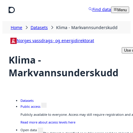
Skip to main content
Find data
Menu
Home
Datasets
Klima - Markvannsunderskudd
Norges vassdrags- og energidirektorat
Use 
Klima -
Markvannsunderskudd
Datasets
Public access
Publicly available to everyone. Access may still require registration and
Read more about access levels here
Open data