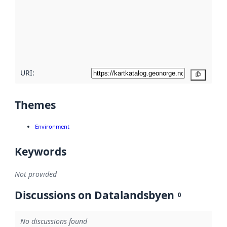
more
about
metadata
quality
here
URI:
Copy
Themes
Environment
Keywords
Not provided
Discussions on Datalandsbyen
0
No discussions found