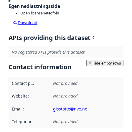
Egen nedlastningsside
Open license
netcdf
bin
Download
APIs providing this dataset
0
No registered APIs provide this dataset.
Hide empty rows
Contact information
Contact point
:
Not provided
Website
:
Not provided
Email
:
gisstotte@nve.no
Telephone
:
Not provided