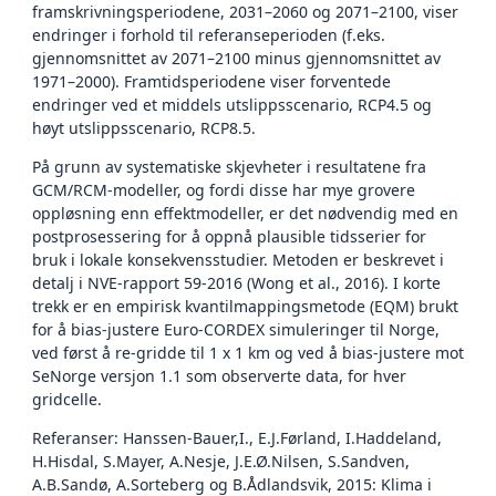
framskrivningsperiodene, 2031–2060 og 2071–2100, viser
endringer i forhold til referanseperioden (f.eks.
gjennomsnittet av 2071–2100 minus gjennomsnittet av
1971–2000). Framtidsperiodene viser forventede
endringer ved et middels utslippsscenario, RCP4.5 og
høyt utslippsscenario, RCP8.5.
På grunn av systematiske skjevheter i resultatene fra
GCM/RCM-modeller, og fordi disse har mye grovere
oppløsning enn effektmodeller, er det nødvendig med en
postprosessering for å oppnå plausible tidsserier for
bruk i lokale konsekvensstudier. Metoden er beskrevet i
detalj i NVE-rapport 59-2016 (Wong et al., 2016). I korte
trekk er en empirisk kvantilmappingsmetode (EQM) brukt
for å bias-justere Euro-CORDEX simuleringer til Norge,
ved først å re-gridde til 1 x 1 km og ved å bias-justere mot
SeNorge versjon 1.1 som observerte data, for hver
gridcelle.
Referanser: Hanssen-Bauer,I., E.J.Førland, I.Haddeland,
H.Hisdal, S.Mayer, A.Nesje, J.E.Ø.Nilsen, S.Sandven,
A.B.Sandø, A.Sorteberg og B.Ådlandsvik, 2015: Klima i