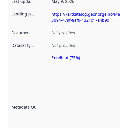
Last updated
:
May 9, 2026
Landing page
:
https://kartkatalog.geonorge.no/Metad
3b94-479f-8af9-1321c17e4b9d
Documentation
:
Not provided
Dataset type
:
Not provided
Excellent (75%)
Metadata
quality is
an
indicator
of how
well the
datasets
are
described
Metadata Quality
:
using
metadata.
Read