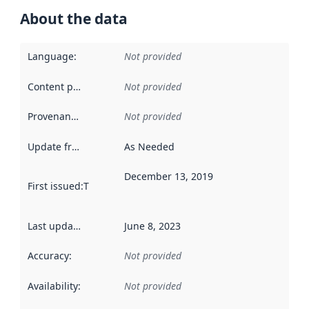
About the data
Language
:
Not provided
Content providers
:
Not provided
Provenance
:
Not provided
Update frequency
:
As Needed
December 13, 2019
First issued
:
This date indicates when the data in this datas
Last updated
:
June 8, 2023
Accuracy
:
Not provided
Availability
:
Not provided