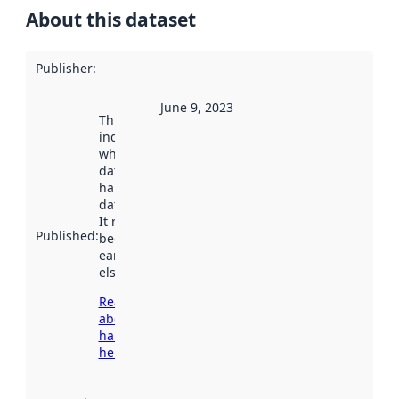
About this dataset
Publisher
:
June 9, 2023
This date
indicates
when the
dataset was
harvested by
data.norge.no.
It may have
Published
:
been available
earlier
elsewhere.
Read more
about
harvesting
here