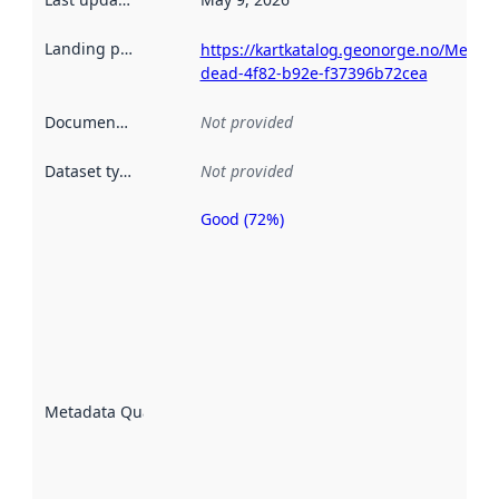
Landing page
:
https://kartkatalog.geonorge.no/Metad
dead-4f82-b92e-f37396b72cea
Documentation
:
Not provided
Dataset type
:
Not provided
Good (72%)
Metadata
quality is
an
indicator
of how
well the
datasets
are
described
Metadata Quality
:
using
metadata.
Read