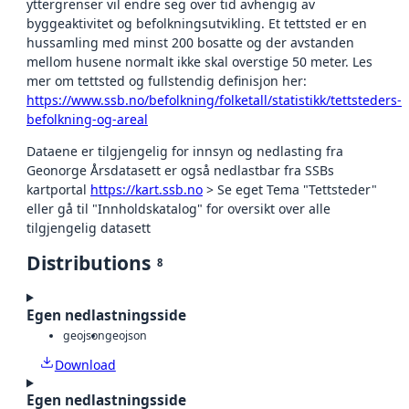
yttergrenser vil endre seg over tid avhengig av
byggeaktivitet og befolkningsutvikling. Et tettsted er en
hussamling med minst 200 bosatte og der avstanden
mellom husene normalt ikke skal overstige 50 meter. Les
mer om tettsted og fullstendig definisjon her:
https://www.ssb.no/befolkning/folketall/statistikk/tettsteders-
befolkning-og-areal
Dataene er tilgjengelig for innsyn og nedlasting fra
Geonorge Årsdatasett er også nedlastbar fra SSBs
kartportal
https://kart.ssb.no
> Se eget Tema "Tettsteder"
eller gå til "Innholdskatalog" for oversikt over alle
tilgjengelig datasett
Distributions
8
Egen nedlastningsside
geojson
geojson
Download
Egen nedlastningsside