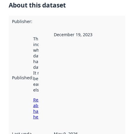
About this dataset
Publisher
:
December 19, 2023
This date
indicates
when the
dataset was
harvested by
data.norge.no.
It may have
Published
:
been available
earlier
elsewhere.
Read more
about
harvesting
here
Last updated
:
May 9, 2026