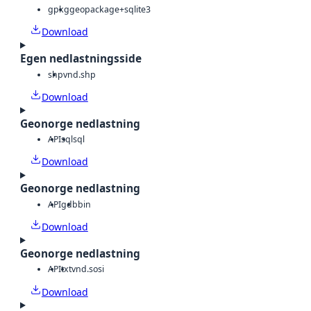
gpkg
geopackage+sqlite3
Download
Egen nedlastningsside
shp
vnd.shp
Download
Geonorge nedlastning
API
sql
sql
Download
Geonorge nedlastning
API
gdb
bin
Download
Geonorge nedlastning
API
txt
vnd.sosi
Download