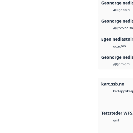
Geonorge nedl
gdb
bin
API
Geonorge nedl
txt
vnd.so
API
Egen nedlastni
bin
octet
Geonorge nedl
gml
gml
API
kart.ssb.no
kartapplikas
Tettsteder WFS,
gml