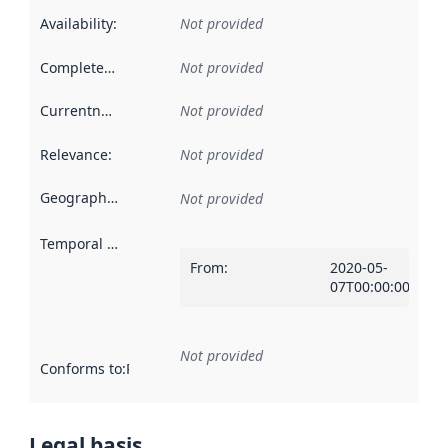
Availability
:
Not provided
Completeness
:
Not provided
Currentness
:
Not provided
Relevance
:
Not provided
Geographical scope
:
Not provided
Temporal scope
:
From
:
2020-05-
07T00:00:00Z
Not provided
Conforms to
:
Reference to an implementation rule or other spe
Legal basis