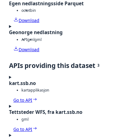
Egen nedlastningsside Parquet
octet
bin
Download
Geonorge nedlastning
API
gml
gml
Download
APIs providing this dataset
3
kart.ssb.no
kartapplikasjon
Go to API
Tettsteder WFS, fra kart.ssb.no
gml
Go to API