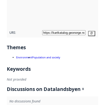
more
about
metadata
quality
here
URI:
Copy
Themes
Environment
Population and society
Keywords
Not provided
Discussions on Datalandsbyen
0
No discussions found