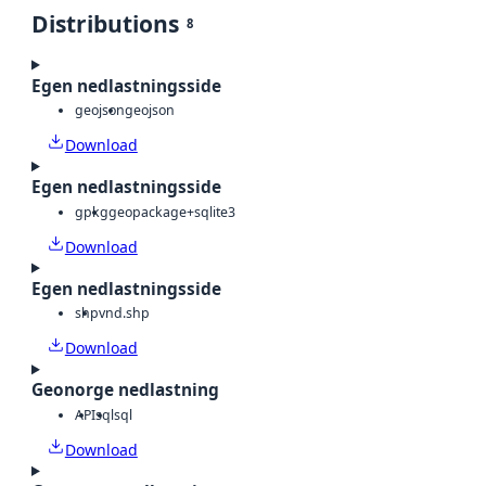
Distributions
8
Egen nedlastningsside
geojson
geojson
Download
Egen nedlastningsside
gpkg
geopackage+sqlite3
Download
Egen nedlastningsside
shp
vnd.shp
Download
Geonorge nedlastning
API
sql
sql
Download