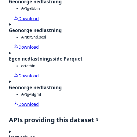
Geonorge nedlastning
API
gdb
bin
Download
Geonorge nedlastning
API
txt
vnd.sosi
Download
Egen nedlastningsside Parquet
octet
bin
Download
Geonorge nedlastning
API
gml
gml
Download
APIs providing this dataset
3