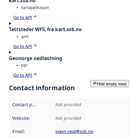
kart.ssb.no
kartapplikasjon
Go to API
Tettsteder WFS, fra kart.ssb.no
gml
Go to API
Geonorge nedlastning
ppt
Go to API
Hide empty rows
Contact information
Contact point
:
Not provided
Website
:
Not provided
Email
:
svein.reid@ssb.no