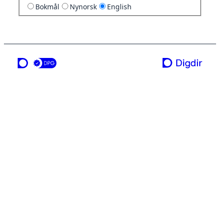
Bokmål
Nynorsk
English
a service from