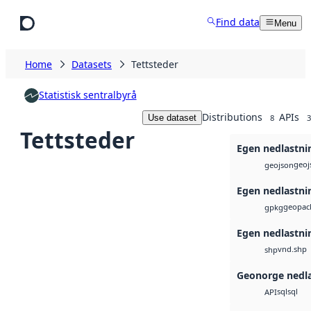
Skip to main content
Find data
Menu
Home
Datasets
Tettsteder
Statistisk sentralbyrå
Distributions
APIs
Use dataset
8
3
Tettsteder
Egen nedlastni
geoj
geojson
Egen nedlastni
geopac
gpkg
Egen nedlastni
vnd.shp
shp
Geonorge nedl
sql
sql
API