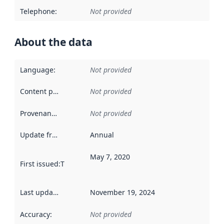
Telephone
:
Not provided
About the data
Language
:
Not provided
Content providers
:
Not provided
Provenance
:
Not provided
Update frequency
:
Annual
May 7, 2020
First issued
:
This date indicates when the data in this datas
Last updated
:
November 19, 2024
Accuracy
:
Not provided