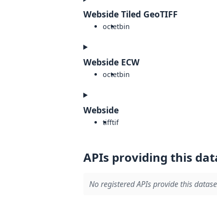
Webside Tiled GeoTIFF
octet
bin
Webside ECW
octet
bin
Webside
tiff
tif
APIs providing this dat
No registered APIs provide this datase