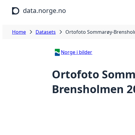
Skip to main content
data.norge.no
Home
Datasets
Ortofoto Sommarøy-Brenshol
Norge i bilder
Ortofoto Somm
Brensholmen 2