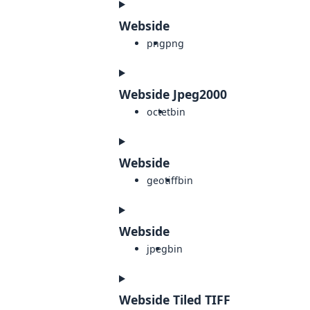
Webside
png
png
Webside Jpeg2000
octet
bin
Webside
geotiff
bin
Webside
jpeg
bin
Webside Tiled TIFF