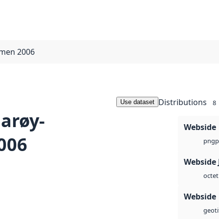
men 2006
Distributions
Use dataset
8
arøy-
Webside
006
p
png
Webside 
octet
Webside
geoti