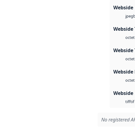
Webside
jpeg
Webside 
octet
Webside 
octet
Webside
octet
Webside
tif
tiff
No registered AP