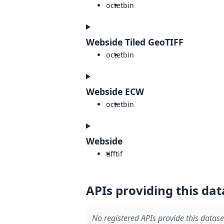
octet
bin
Webside Tiled GeoTIFF
octet
bin
Webside ECW
octet
bin
Webside
tiff
tif
APIs providing this dat
No registered APIs provide this datase