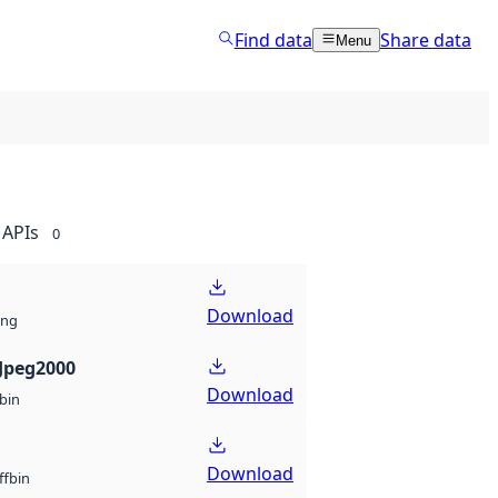
Find data
Share data
Menu
APIs
0
Download
ng
Jpeg2000
Download
bin
Download
bin
ff