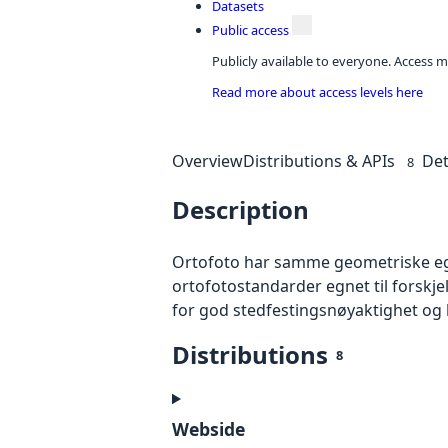
Datasets
Public access
Publicly available to everyone. Access m
Read more about access levels here
Overview
Distributions & APIs
Det
8
Description
Ortofoto har samme geometriske egen
ortofotostandarder egnet til forskj
for god stedfestingsnøyaktighet og 
Distributions
8
Webside