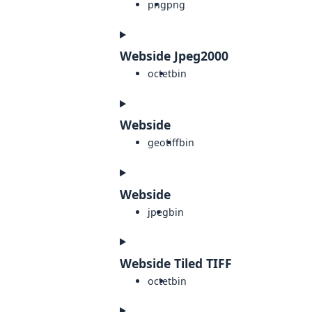
png
png
Webside Jpeg2000
octet
bin
Webside
geotiff
bin
Webside
jpeg
bin
Webside Tiled TIFF
octet
bin