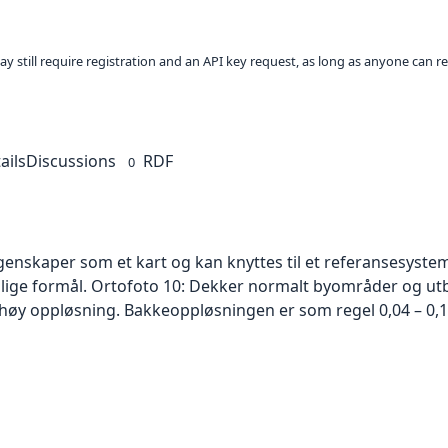
ay still require registration and an API key request, as long as anyone can r
ails
Discussions
RDF
0
skaper som et kart og kan knyttes til et referansesystem. 
ellige formål. Ortofoto 10: Dekker normalt byområder og 
høy oppløsning. Bakkeoppløsningen er som regel 0,04 – 0,1