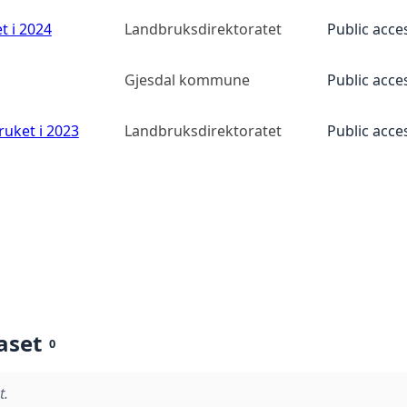
t i 2024
Landbruksdirektoratet
Public acce
Gjesdal kommune
Public acce
ruket i 2023
Landbruksdirektoratet
Public acce
aset
0
t.