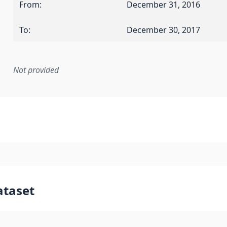
From
:
December 31, 2016
To
:
December 30, 2017
Not provided
mentation rule or other specification that forms the basis f
ataset