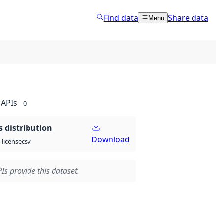
Find data
Share data
Menu
APIs
0
 distribution
Download
csv
license
Is provide this dataset.