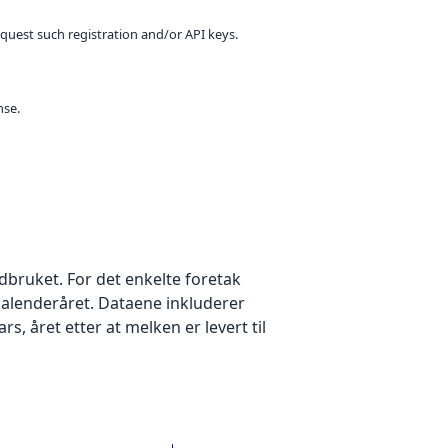
equest such registration and/or API keys.
nse.
ndbruket. For det enkelte foretak
kalenderåret. Dataene inkluderer
ars, året etter at melken er levert til