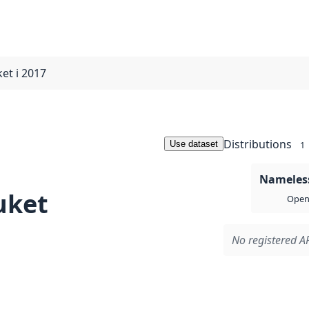
ket i 2017
Distributions
Use dataset
1
Nameless
uket
Open 
No registered AP