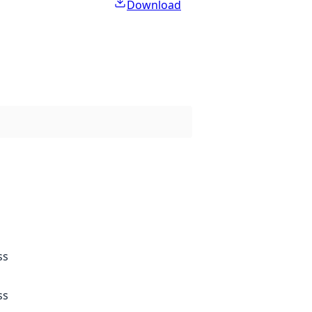
Download
ss
ss