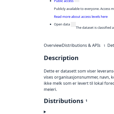
Public access
Publicly available to everyone. Access m
Read more about access levels here
Open data
The dataset is classified
Overview
Distributions & APIs
Det
1
Description
Dette er datasett som viser leveranse
vises organisasjonsnummer, navn, ko
ikke melk som er levert til lokal fored
meieri.
Distributions
1