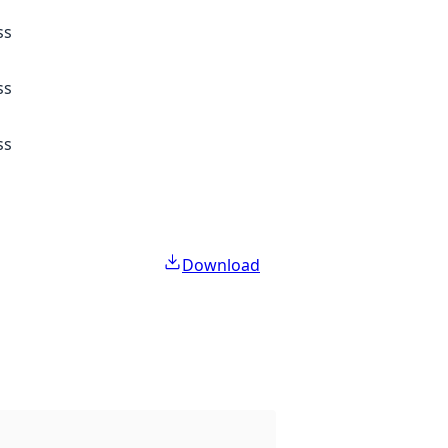
ss
ss
ss
Download