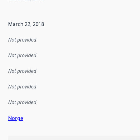
en the data in this dataset was first released. It may have
March 22, 2018
Not provided
Not provided
Not provided
Not provided
Not provided
Norge