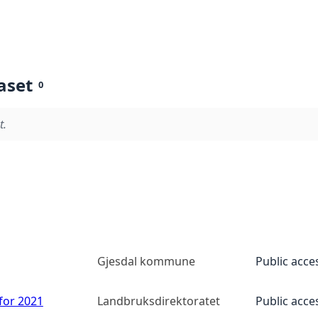
aset
0
t.
Gjesdal kommune
Public acce
 for 2021
Landbruksdirektoratet
Public acce