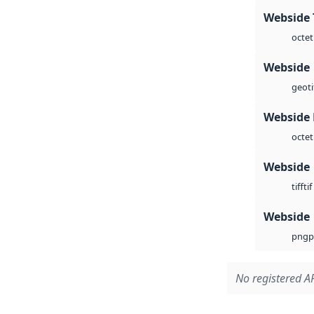
Webside 
octet
Webside
geoti
Webside
octet
Webside
tif
tiff
Webside
p
png
No registered AP