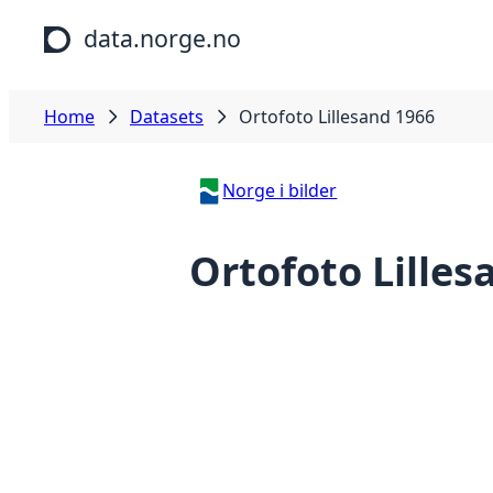
Skip to main content
data.norge.no
Home
Datasets
Ortofoto Lillesand 1966
Norge i bilder
Ortofoto Lilles