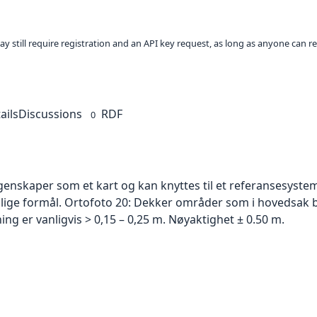
ay still require registration and an API key request, as long as anyone can r
ails
Discussions
RDF
0
skaper som et kart og kan knyttes til et referansesystem. 
ellige formål. Ortofoto 20: Dekker områder som i hovedsak b
g er vanligvis > 0,15 – 0,25 m. Nøyaktighet ± 0.50 m.