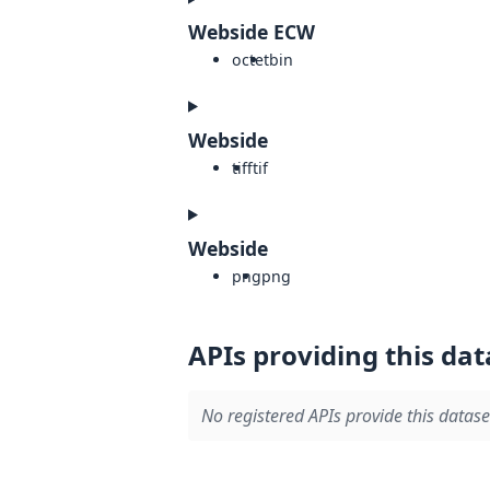
Webside ECW
octet
bin
Webside
tiff
tif
Webside
png
png
APIs providing this dat
No registered APIs provide this datase