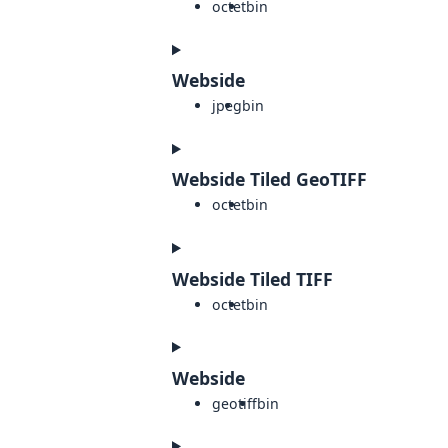
octet
bin
Webside
jpeg
bin
Webside Tiled GeoTIFF
octet
bin
Webside Tiled TIFF
octet
bin
Webside
geotiff
bin