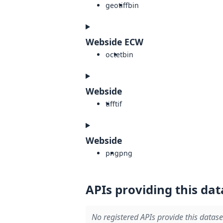
geotiff
bin
Webside ECW
octet
bin
Webside
tiff
tif
Webside
png
png
APIs providing this dat
No registered APIs provide this datase