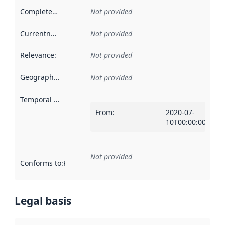
Completeness
:
Not provided
Currentness
:
Not provided
Relevance
:
Not provided
Geographical scope
:
Not provided
Temporal scope
:
From
:
2020-07-
10T00:00:00Z
Not provided
Conforms to
:
Reference to an implementation rule or other spe
Legal basis