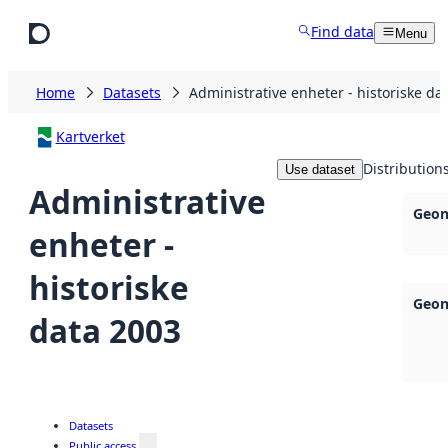
Skip to main content
Find data
Menu
Home
Datasets
Administrative enheter - historiske da
Kartverket
Distribution
Use dataset
Administrative
Geon
enheter -
historiske
Geon
data 2003
Datasets
Public access