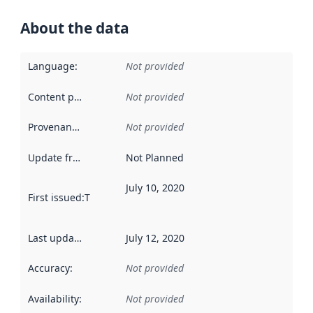
About the data
Language
:
Not provided
Content providers
:
Not provided
Provenance
:
Not provided
Update frequency
:
Not Planned
July 10, 2020
First issued
:
This date indicates when the data in this datas
Last updated
:
July 12, 2020
Accuracy
:
Not provided
Availability
:
Not provided