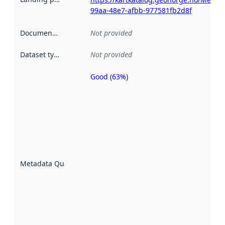
99aa-48e7-afbb-977581fb2d8f
Documentation
:
Not provided
Dataset type
:
Not provided
Good (63%)
Metadata
quality is
an
indicator
of how
well the
datasets
are
described
Metadata Quality
:
using
metadata.
Read
more
about
metadata