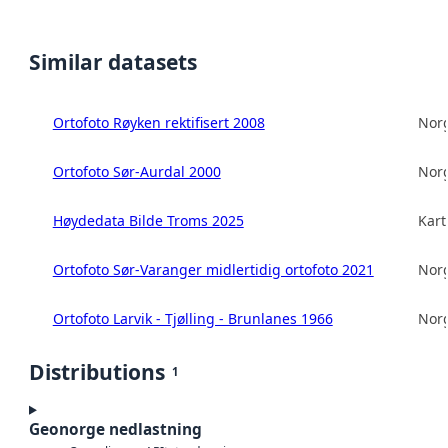
Similar datasets
Ortofoto Røyken rektifisert 2008
Norg
Ortofoto Sør-Aurdal 2000
Norg
Høydedata Bilde Troms 2025
Kart
Ortofoto Sør-Varanger midlertidig ortofoto 2021
Norg
Ortofoto Larvik - Tjølling - Brunlanes 1966
Norg
Distributions
1
Geonorge nedlastning