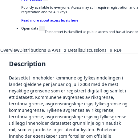
Publicly available to everyone. Access may still require registration and
registration and/or API keys.
Read more about access levels here
Open data
The dataset is classified as public access and has at least
Overview
Distributions & APIs
Details
Discussions
RDF
2
0
Description
Datasettet inneholder kommune og fylkesinndelingen i
landet gjeldene per januar og juli 2003 med de mest
nøyaktige grensene som er registrert digitalt og samlet i
ett datasett. Kommunene avgrenses av riksgrense,
territorialgrense, avgrensningslinje i sjø, fylkesgrense og
kommunegrense. Fylkene avgrenses av riksgrense,
territorialgrense, avgrensningslinje i sjø og fylkesgrense.
I tillegg inneholder datasettet grunnlinje og 1 nautisk
mil, som er juridiske linjer utenfor kysten. Enhetene
inneholder egenskaper som forteller om offisielle