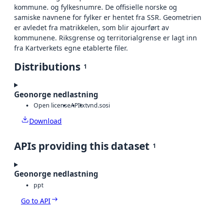
kommune. og fylkesnumre. De offisielle norske og
samiske navnene for fylker er hentet fra SSR. Geometrien
er avledet fra matrikkelen, som blir ajourført av
kommunene. Riksgrense og territorialgrense er lagt inn
fra Kartverkets egne etablerte filer.
Distributions
1
Geonorge nedlastning
Open license
API
txt
vnd.sosi
Download
APIs providing this dataset
1
Geonorge nedlastning
ppt
Go to API