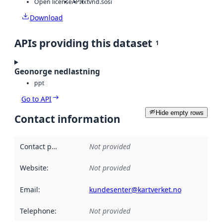
Open license
API
txt
vnd.sosi
Download
APIs providing this dataset
1
Geonorge nedlastning
ppt
Go to API
Hide empty rows
Contact information
Contact point
:
Not provided
Website
:
Not provided
Email
:
kundesenter@kartverket.no
Telephone
:
Not provided