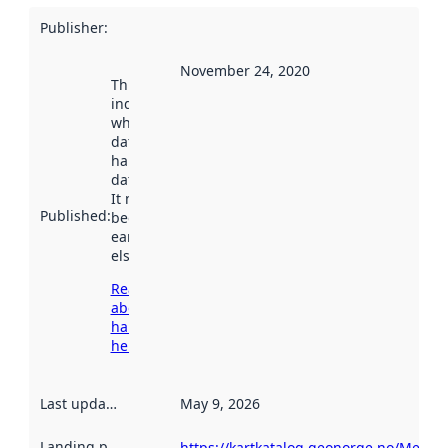
Publisher
:
November 24, 2020
This date
indicates
when the
dataset was
harvested by
data.norge.no.
It may have
Published
:
been available
earlier
elsewhere.
Read more
about
harvesting
here
Last updated
:
May 9, 2026
Landing page
:
https://kartkatalog.geonorge.no/Metad