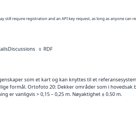
ay still require registration and an API key request, as long as anyone can r
ails
Discussions
RDF
0
skaper som et kart og kan knyttes til et referansesystem. 
ellige formål. Ortofoto 20: Dekker områder som i hovedsak b
g er vanligvis > 0,15 – 0,25 m. Nøyaktighet ± 0.50 m.