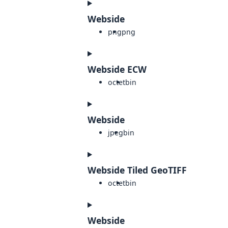
Webside
png
png
Webside ECW
octet
bin
Webside
jpeg
bin
Webside Tiled GeoTIFF
octet
bin
Webside