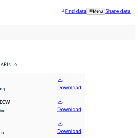
Find data
Share data
Menu
APIs
0
Download
ng
 ECW
Download
bin
Download
bin