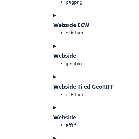
png
png
Webside ECW
octet
bin
Webside
jpeg
bin
Webside Tiled GeoTIFF
octet
bin
Webside
tiff
tif