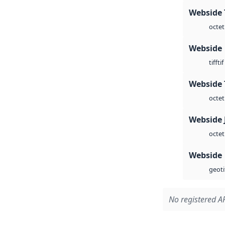
Webside 
octet
Webside
tif
tiff
Webside 
octet
Webside 
octet
Webside
geoti
No registered AP