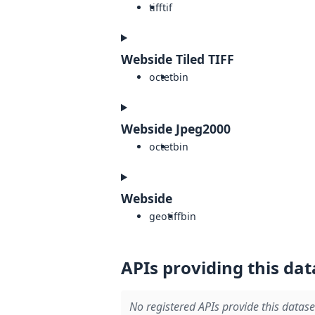
tiff
tif
Webside Tiled TIFF
octet
bin
Webside Jpeg2000
octet
bin
Webside
geotiff
bin
APIs providing this dat
No registered APIs provide this datase