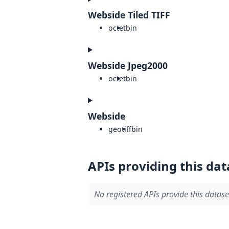
Webside Tiled TIFF
octet
bin
Webside Jpeg2000
octet
bin
Webside
geotiff
bin
APIs providing this dat
No registered APIs provide this datase