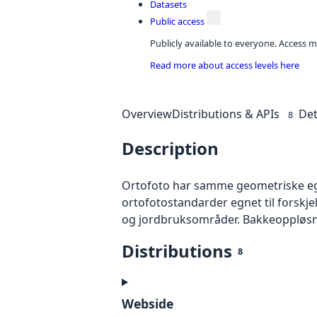
Datasets
Public access
Publicly available to everyone. Access m
Read more about access levels here
Overview
Distributions & APIs
Det
8
Description
Ortofoto har samme geometriske egen
ortofotostandarder egnet til forskj
og jordbruksområder. Bakkeoppløsnin
Distributions
8
Webside