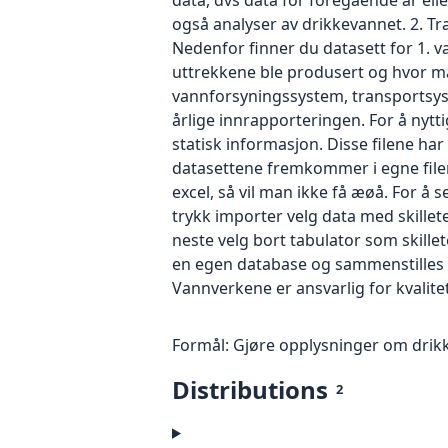
også analyser av drikkevannet. 2. T
Nedenfor finner du datasett for 1. va
uttrekkene ble produsert og hvor man
vannforsyningssystem, transportsyst
årlige innrapporteringen. For å nyt
statisk informasjon. Disse filene har
datasettene fremkommer i egne filer.
excel, så vil man ikke få æøå. For å s
trykk importer velg data med skillet
neste velg bort tabulator som skille
en egen database og sammenstilles s
Vannverkene er ansvarlig for kvalit
Formål: Gjøre opplysninger om drikk
Distributions
2