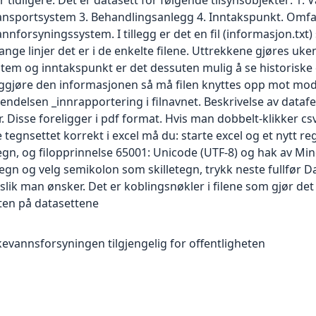
ransportsystem 3. Behandlingsanlegg 4. Inntakspunkt. Omfa
nnforsyningssystem. I tillegg er det en fil (informasjon.txt)
ge linjer det er i de enkelte filene. Uttrekkene gjøres uken
em og inntakspunkt er det dessuten mulig å se historiske 
tiggjøre den informasjonen så må filen knyttes opp mot mod
 endelsen _innrapportering i filnavnet. Beskrivelse av datafe
 Disse foreligger i pdf format. Hvis man dobbelt-klikker csv
e tegnsettet korrekt i excel må du: starte excel og et nytt re
egn, og filopprinnelse 65001: Unicode (UTF-8) og hak av Min
tegn og velg semikolon som skilletegn, trykk neste fullfør D
lik man ønsker. Det er koblingsnøkler i filene som gjør det
eten på datasettene
evannsforsyningen tilgjengelig for offentligheten