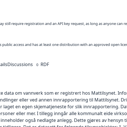
ay still require registration and an API key request, as long as anyone can r
 as public access and has at least one distribution with an approved open lice
ails
Discussions
RDF
0
gte data om vannverk som er registrert hos Mattilsynet. Inf
nger eller ved annen innrapportering til Mattilsynet. Dri
ar laget en egen skjematjeneste for slik innrapportering. Da
rsoner eller mer. I tillegg inngår alle kommunalt eide vi
 inneholder også nedlagte anlegg. Dette gjøres av hensyn t
er tidligere. Det er datasett for følgende tilsynsobjekter: 