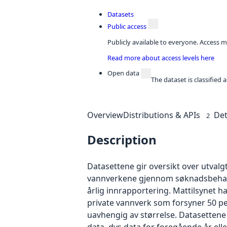
Datasets
Public access
Publicly available to everyone. Access m
Read more about access levels here
Open data
The dataset is classified
Overview
Distributions & APIs
Det
2
Description
Datasettene gir oversikt over utval
vannverkene gjennom søknadsbehandli
årlig innrapportering. Mattilsynet h
private vannverk som forsyner 50 pe
uavhengig av størrelse. Datasettene
data, dvs data for foregående år ell