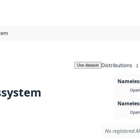
stem
Distributions
Use dataset
2
Nameless
ssystem
Open 
Nameless
Open 
No registered AP