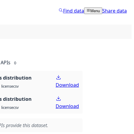
Find data
Share data
Menu
APIs
0
 distribution
Download
csv
license
 distribution
Download
csv
license
Is provide this dataset.