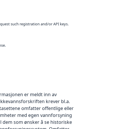
equest such registration and/or API keys.
nse.
ormasjonen er meldt inn av
kkevannsforskriften krever bl.a.
tasettene omfatter offentlige eller
rksomheter med egen vannforsyning
il dem som ønsker å se historiske
1. Vannforsyningssystem. Omfatter