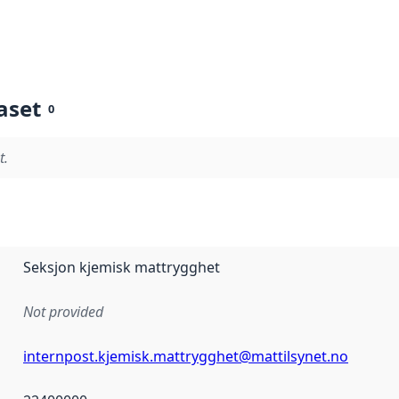
aset
0
t.
Seksjon kjemisk mattrygghet
Not provided
internpost.kjemisk.mattrygghet@mattilsynet.no