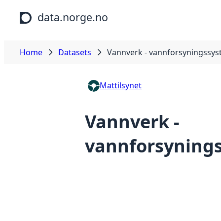
Skip to main content
data.norge.no
Home
Datasets
Vannverk - vannforsyningssy
Mattilsynet
Vannverk -
vannforsyning