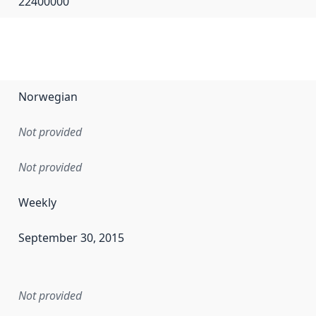
22400000
Norwegian
Not provided
Not provided
Weekly
September 30, 2015
en the data in this dataset was first released. It may have
Not provided