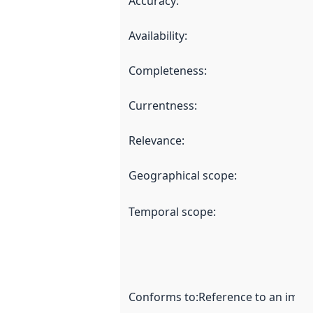
Accuracy
:
Availability
:
Completeness
:
Currentness
:
Relevance
:
Geographical scope
:
Temporal scope
:
Conforms to
:
Reference to an imple