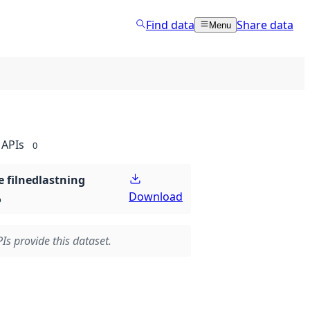
Find data
Share data
Menu
APIs
0
 filnedlastning
Download
p
Is provide this dataset.