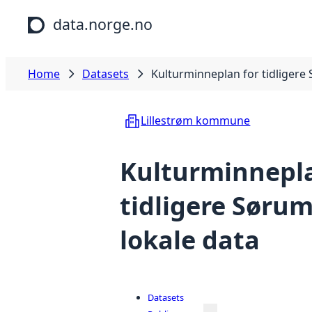
Skip to main content
data.norge.no
Home
Datasets
Kulturminneplan for tidliger
Lillestrøm kommune
Kulturminnepla
tidligere Søru
lokale data
Datasets