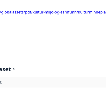
globalassets/pdf/kultur-miljo-og-samfunn/kulturminnepla
aset
0
t.