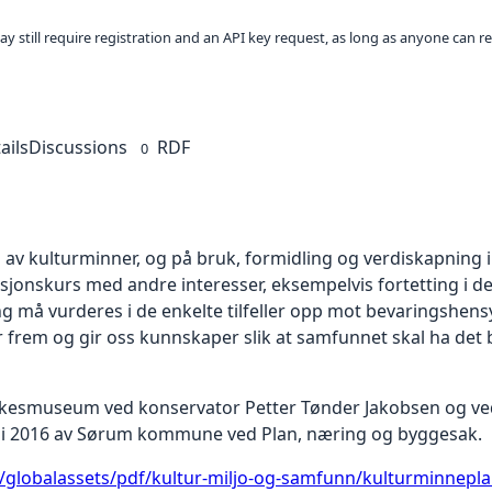
ay still require registration and an API key request, as long as anyone can r
ails
Discussions
RDF
0
v kulturminner, og på bruk, formidling og verdiskapning i d
lisjonskurs med andre interesser, eksempelvis fortetting i d
ling må vurderes i de enkelte tilfeller opp mot bevaringshen
r frem og gir oss kunnskaper slik at samfunnet skal ha det
ylkesmuseum ved konservator Petter Tønder Jakobsen og v
ng i 2016 av Sørum kommune ved Plan, næring og byggesak.
/globalassets/pdf/kultur-miljo-og-samfunn/kulturminnepl