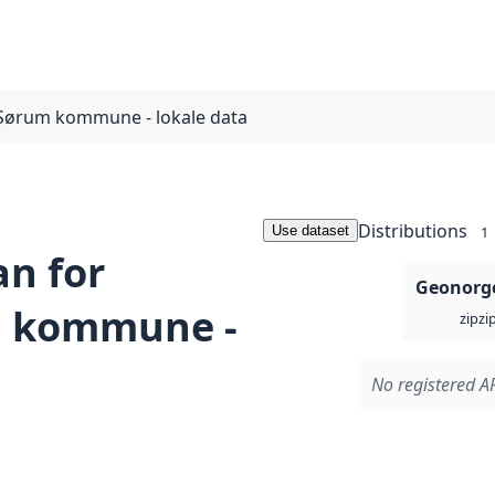
e Sørum kommune - lokale data
Distributions
Use dataset
1
n for
Geonorge
m kommune -
zi
zip
No registered AP