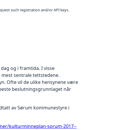
equest such registration and/or API keys.
ag og i framtida. I visse
e mest sentrale tettstedene.
syn. Ofte vil de ulike hensynene være
 beste beslutningsgrunnlaget når
edtatt av Sørum kommunestyre i
aner/kulturminneplan-sorum-2017--