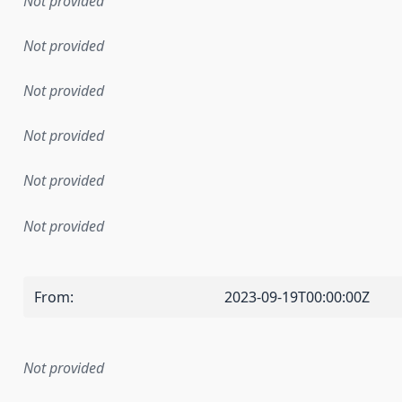
Not provided
Not provided
Not provided
Not provided
Not provided
Not provided
From
:
2023-09-19T00:00:00Z
Not provided
mentation rule or other specification that forms the basis f