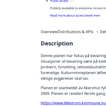
Public access
Publicly available to everyone. Access m
Read more about access levels here
Overview
Distributions & APIs
Det
1
Description
Denne planen har fokus på bevaring a
situasjoner vil bevaring være på kol
Jordvern, fortetting, tettstedsutvik
forenelige. Kulturminneplanen løfte
viktige avgjørelser skal tas.
Planen er utarbeidet av Akershus f
2009. Planen er revidert første ga
https://www.lillestrom.kommune.no