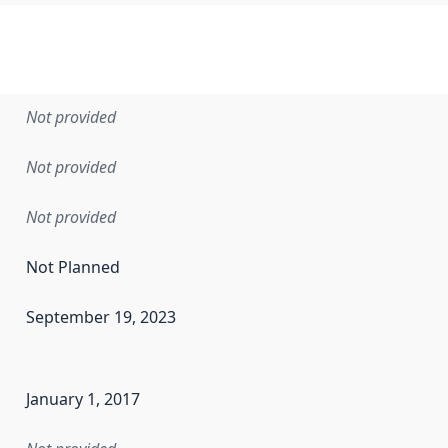
Not provided
Not provided
Not provided
Not Planned
September 19, 2023
en the data in this dataset was first released. It may have
January 1, 2017