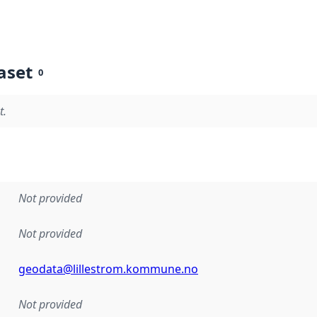
aset
0
t.
Not provided
Not provided
geodata@lillestrom.kommune.no
Not provided