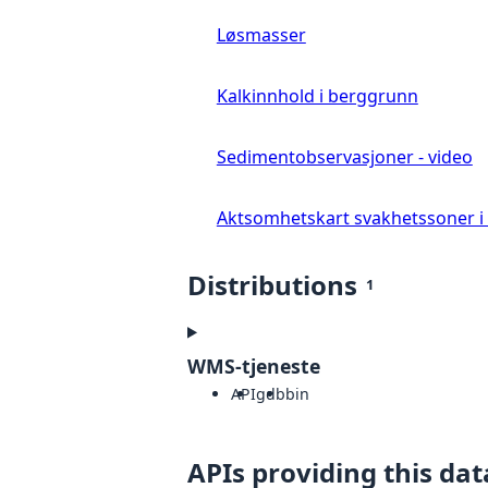
Løsmasser
Kalkinnhold i berggrunn
Sedimentobservasjoner - video
Aktsomhetskart svakhetssoner i f
Distributions
1
WMS-tjeneste
API
gdb
bin
APIs providing this dat