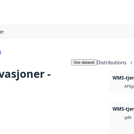
er
e
Distributions
Use dataset
1
asjoner -
WMS-tje
g
API
WMS-tje
gdb