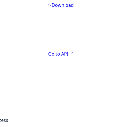
Download
Go to API
cess