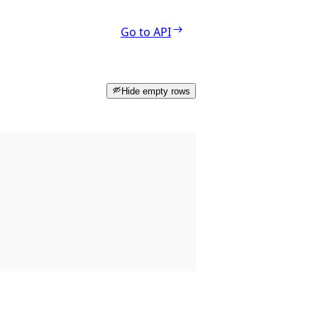
Go to API
Hide empty rows