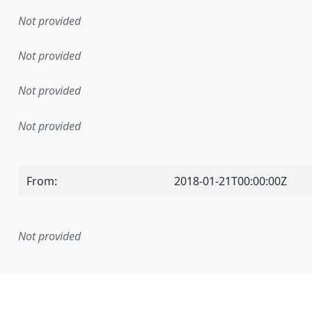
Not provided
Not provided
Not provided
Not provided
From
:
2018-01-21T00:00:00Z
Not provided
mentation rule or other specification that forms the basis f