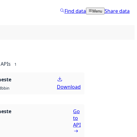
Find data
Share data
Menu
APIs
1
neste
Download
db
bin
neste
Go
to
API