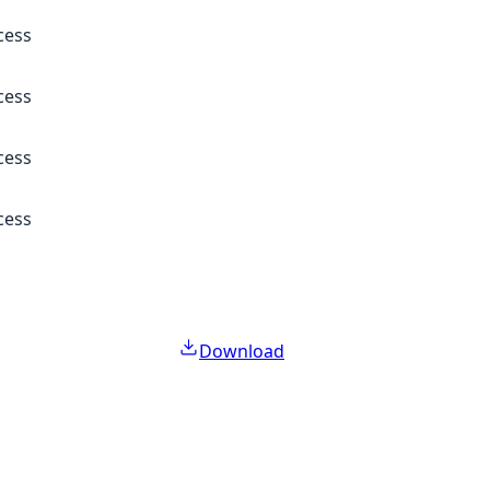
cess
cess
cess
cess
Download