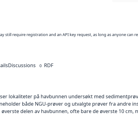
ay still require registration and an API key request, as long as anyone can r
ails
Discussions
RDF
0
iser lokaliteter på havbunnen undersøkt med sedimentprø
nneholder både NGU-prøver og utvalgte prøver fra andre inst
 øverste delen av havbunnen, ofte bare de øverste 10 cm, m