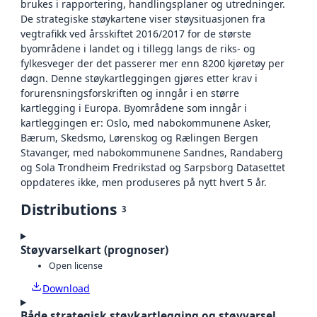
brukes i rapportering, handlingsplaner og utredninger.
De strategiske støykartene viser støysituasjonen fra
vegtrafikk ved årsskiftet 2016/2017 for de største
byområdene i landet og i tillegg langs de riks- og
fylkesveger der det passerer mer enn 8200 kjøretøy per
døgn. Denne støykartleggingen gjøres etter krav i
forurensningsforskriften og inngår i en større
kartlegging i Europa. Byområdene som inngår i
kartleggingen er: Oslo, med nabokommunene Asker,
Bærum, Skedsmo, Lørenskog og Rælingen Bergen
Stavanger, med nabokommunene Sandnes, Randaberg
og Sola Trondheim Fredrikstad og Sarpsborg Datasettet
oppdateres ikke, men produseres på nytt hvert 5 år.
Distributions
3
Støyvarselkart (prognoser)
Open license
Download
Både strategisk støykartlegging og støyvarsel