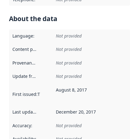
About the data
Language
:
Not provided
Content providers
:
Not provided
Provenance
:
Not provided
Update frequency
:
Not provided
August 8, 2017
First issued
:
This date indicates when the data in this datas
Last updated
:
December 20, 2017
Accuracy
:
Not provided
Availability
:
Not provided