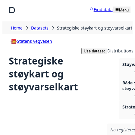
Skip to main content
Find data
Menu
Home
Datasets
Strategiske støykart og støyvarselkart
Statens vegvesen
Distributions
Use dataset
Strategiske
Støyv
støykart og
Både 
støyvarselkart
støyv
Strat
No registered