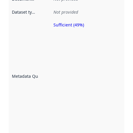
Dataset type
:
Not provided
Sufficient (49%)
Metadata
quality is
an
indicator
of how
well the
datasets
are
described
Metadata Quality
:
using
metadata.
Read
more
about
metadata
quality
here