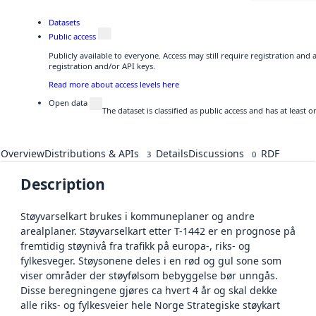
Datasets
Public access
Publicly available to everyone. Access may still require registration and
registration and/or API keys.
Read more about access levels here
Open data
The dataset is classified as public access and has at least
Overview
Distributions & APIs
Details
Discussions
RDF
3
0
Description
Støyvarselkart brukes i kommuneplaner og andre
arealplaner. Støyvarselkart etter T-1442 er en prognose på
fremtidig støynivå fra trafikk på europa-, riks- og
fylkesveger. Støysonene deles i en rød og gul sone som
viser områder der støyfølsom bebyggelse bør unngås.
Disse beregningene gjøres ca hvert 4 år og skal dekke
alle riks- og fylkesveier hele Norge Strategiske støykart