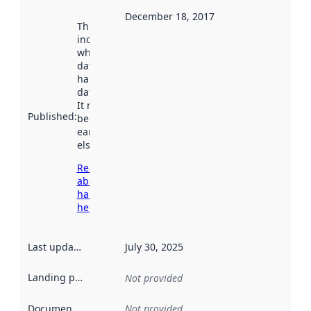
December 18, 2017
This date
indicates
when the
dataset was
harvested by
data.norge.no.
It may have
Published
:
been available
earlier
elsewhere.
Read more
about
harvesting
here
Last updated
:
July 30, 2025
Landing page
:
Not provided
Documentation
:
Not provided