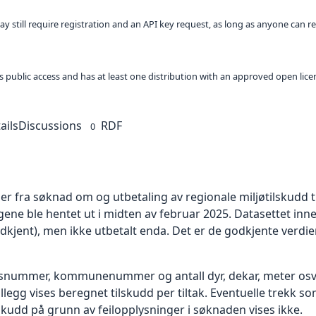
ay still require registration and an API key request, as long as anyone can r
 as public access and has at least one distribution with an approved open lice
ails
Discussions
RDF
0
 fra søknad om og utbetaling av regionale miljøtilskudd ti
e ble hentet ut i midten av februar 2025. Datasettet inn
dkjent), men ikke utbetalt enda. Det er de godkjente verdien
onsnummer, kommunenummer og antall dyr, dekar, meter osv.
I tillegg vises beregnet tilskudd per tiltak. Eventuelle trekk
lskudd på grunn av feilopplysninger i søknaden vises ikke.