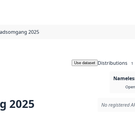
knadsomgang 2025
Distributions
Use dataset
1
Nameless
Open 
g 2025
No registered AP