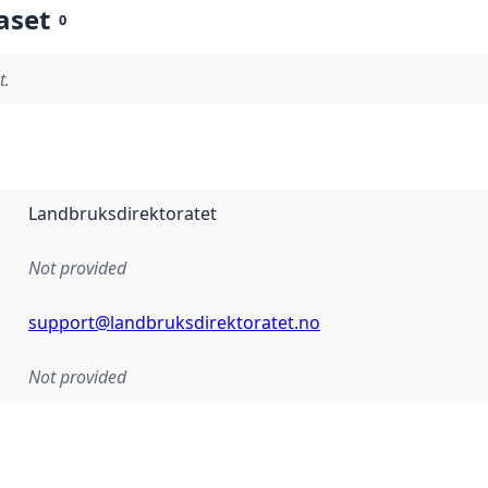
aset
0
t.
Landbruksdirektoratet
Not provided
support@landbruksdirektoratet.no
Not provided