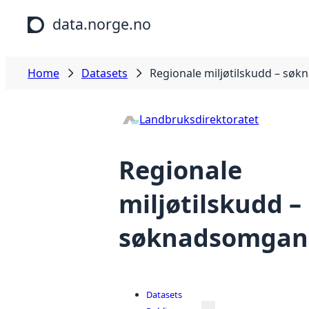
Skip to main content
data.norge.no
Home
Datasets
Regionale miljøtilskudd – sø
Landbruksdirektoratet
Regionale
miljøtilskudd –
søknadsomgan
Datasets