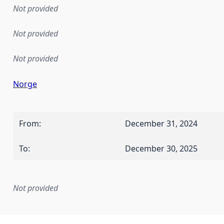
Not provided
Not provided
Not provided
Norge
From
:
December 31, 2024
To
:
December 30, 2025
Not provided
mentation rule or other specification that forms the basis f