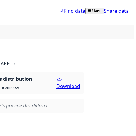
Find data
Share data
Menu
APIs
0
 distribution
Download
csv
license
Is provide this dataset.