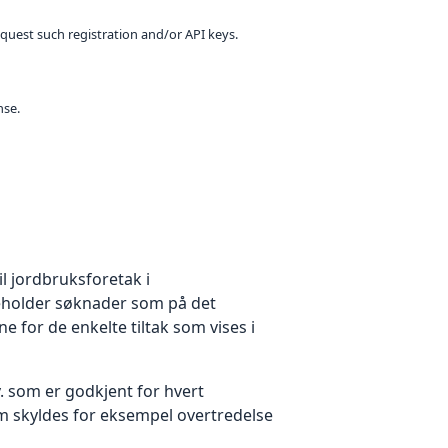
equest such registration and/or API keys.
nse.
l jordbruksforetak i
eholder søknader som på det
e for de enkelte tiltak som vises i
 som er godkjent for hvert
 som skyldes for eksempel overtredelse