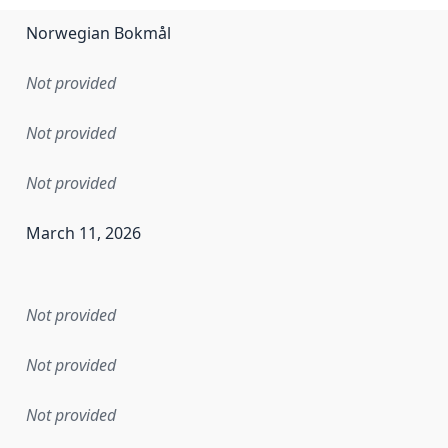
Norwegian Bokmål
Not provided
Not provided
Not provided
March 11, 2026
en the data in this dataset was first released. It may have
Not provided
Not provided
Not provided