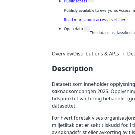
Public access
Publicly available to everyone. Access m
Read more about access levels here
Open data
The dataset is classified
Overview
Distributions & APIs
Det
1
Description
Datasett som inneholder opplysninger
søknadsomgangen 2025. Opplysningen
tidspunktet var ferdig behandlet (go
datasettet.
For hvert foretak vises organisasj
miljøtiltak det er søkt tilskudd for. 
av søknadsfrist eller avkorting av ti