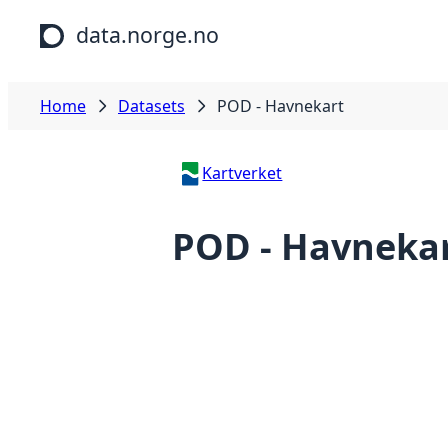
Skip to main content
data.norge.no
Home
Datasets
POD - Havnekart
Kartverket
POD - Havneka