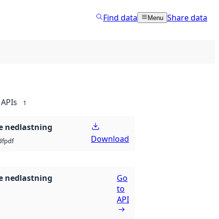
Find data
Share data
Menu
APIs
1
 nedlastning
Download
df
pdf
 nedlastning
Go
to
API