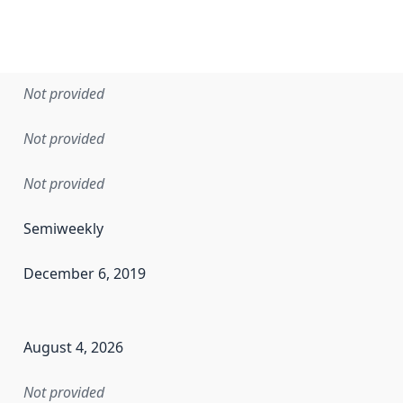
Not provided
Not provided
Not provided
Semiweekly
December 6, 2019
en the data in this dataset was first released. It may have
August 4, 2026
Not provided