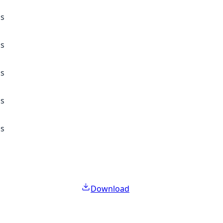
ss
ss
ss
ss
ss
Download