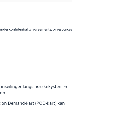
under confidentiality agreements, or resources
innseilinger langs norskekysten. En
ann.
int on Demand-kart (POD-kart) kan