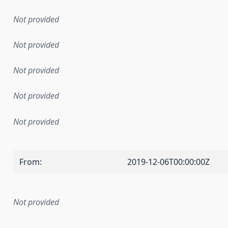
Not provided
Not provided
Not provided
Not provided
Not provided
From
:
2019-12-06T00:00:00Z
Not provided
mentation rule or other specification that forms the basis f