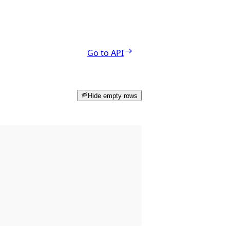
Go to API
Hide empty rows