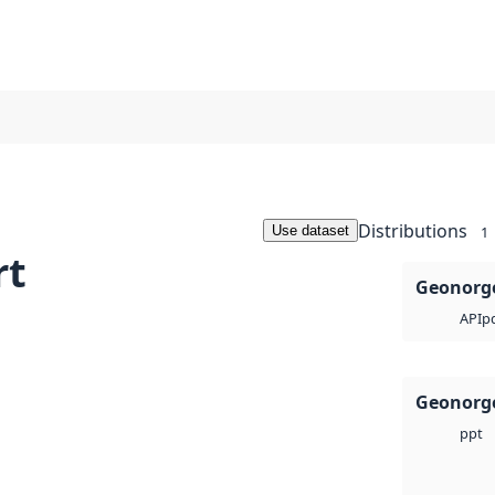
Distributions
Use dataset
1
rt
Geonorge
p
API
Geonorge
ppt