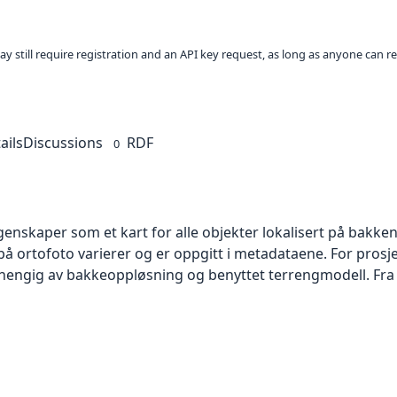
ay still require registration and an API key request, as long as anyone can r
ails
Discussions
RDF
0
skaper som et kart for alle objekter lokalisert på bakkeniv
 ortofoto varierer og er oppgitt i metadataene. For prosje
vhengig av bakkeoppløsning og benyttet terrengmodell. Fra 