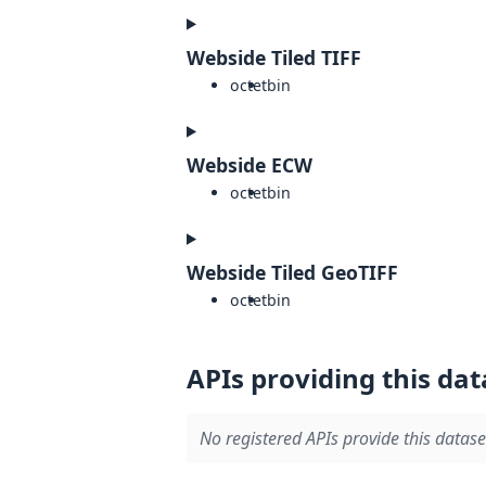
Webside Tiled TIFF
octet
bin
Webside ECW
octet
bin
Webside Tiled GeoTIFF
octet
bin
APIs providing this dat
No registered APIs provide this datase