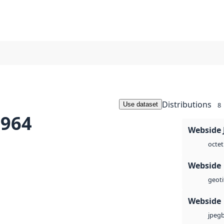
Distributions
Use dataset
8
1964
Webside 
octet
Webside
geoti
Webside
jpeg