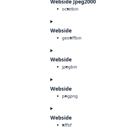
Webside Jpeg2000
octet
bin
Webside
geotiff
bin
Webside
jpeg
bin
Webside
png
png
Webside
tiff
tif