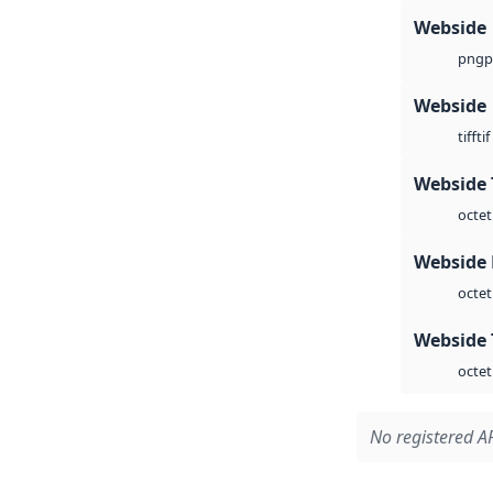
Webside
p
png
Webside
tif
tiff
Webside 
octet
Webside
octet
Webside 
octet
No registered AP