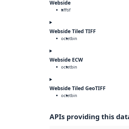
Webside
tiff
tif
Webside Tiled TIFF
octet
bin
Webside ECW
octet
bin
Webside Tiled GeoTIFF
octet
bin
APIs providing this dat