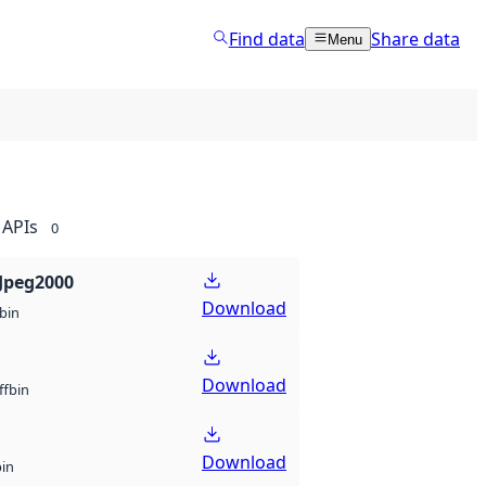
Find data
Share data
Menu
APIs
0
Jpeg2000
Download
bin
Download
bin
ff
Download
bin