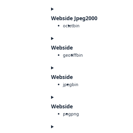
Webside Jpeg2000
octet
bin
Webside
geotiff
bin
Webside
jpeg
bin
Webside
png
png