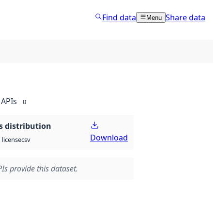
Find data
Share data
Menu
APIs
0
 distribution
Download
csv
license
Is provide this dataset.