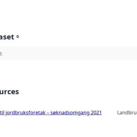
aset
0
t.
ources
 til jordbruksforetak – søknadsomgang 2021
Landbru