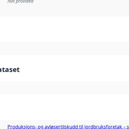
Not provided
mentation rule or other specification that forms the basis f
ataset
Produksjons- og avløsertilskudd til jordbruksforetak