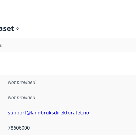
aset
0
t.
Not provided
Not provided
support@landbruksdirektoratet.no
78606000