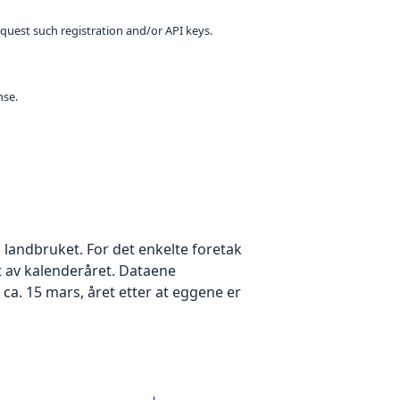
equest such registration and/or API keys.
nse.
i landbruket. For det enkelte foretak
 av kalenderåret. Dataene
r ca. 15 mars, året etter at eggene er