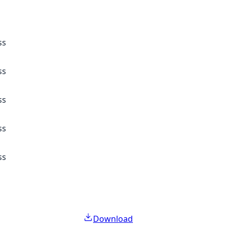
ss
ss
ss
ss
ss
Download