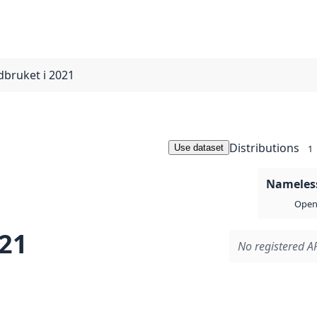
ndbruket i 2021
Distributions
Use dataset
1
Nameless
Open 
021
No registered AP