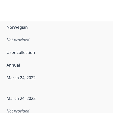
Norwegian
Not provided
User collection
Annual
March 24, 2022
en the data in this dataset was first released. It may have
March 24, 2022
Not provided