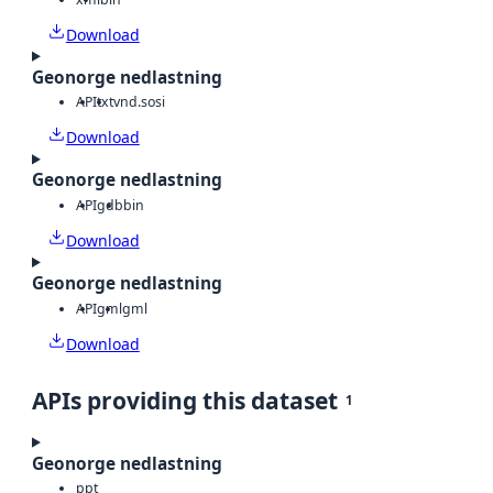
Download
Geonorge nedlastning
API
txt
vnd.sosi
Download
Geonorge nedlastning
API
gdb
bin
Download
Geonorge nedlastning
API
gml
gml
Download
APIs providing this dataset
1
Geonorge nedlastning
ppt