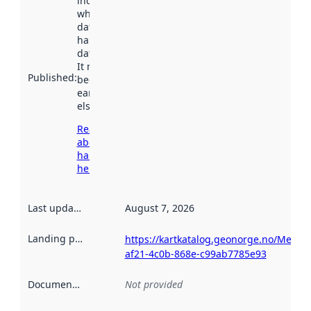
indicates
when the
dataset was
harvested by
data.norge.no.
It may have
Published
:
been available
earlier
elsewhere.
Read more
about
harvesting
here
Last updated
:
August 7, 2026
Landing page
:
https://kartkatalog.geonorge.no/Metad
af21-4c0b-868e-c99ab7785e93
Documentation
:
Not provided