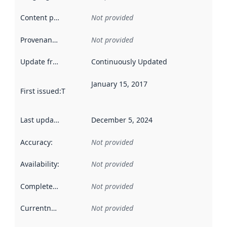
Content providers
:
Not provided
Provenance
:
Not provided
Update frequency
:
Continuously Updated
January 15, 2017
First issued
:
This date indicates when the data in this datas
Last updated
:
December 5, 2024
Accuracy
:
Not provided
Availability
:
Not provided
Completeness
:
Not provided
Currentness
:
Not provided