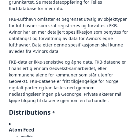
grunnkartet. Se metadataoppføring for Felles
Kartdatabase for mer info.
FKB-Lufthavn omfatter et begrenset utvalg av objekttyper
for lufthavner som skal registreres og forvaltes i FKB.
Avinor har en mer detaljert spesifikasjon som benyttes for
datafangst og forvaltning av data for Avinors egne
lufthavner. Data etter denne spesifikasjonen skal kunne
avledes fra Avinors data.
FKB-data er ikke-sensistive og åpne data. FKB-dataene er
finansiert gjennom Geovekst-samarbeidet, eller
kommunene alene for kommuner som står utenfor
Geovekst. FKB-dataene er fritt tilgjengelige for Norge
digitalt parter og kan lastes ned gjennom
nedlastingsløsningen på Geonorge. Private aktører må
kjøpe tilgang til dataene gjennom en forhandler.
Distributions
4
Atom Feed
xml
bin