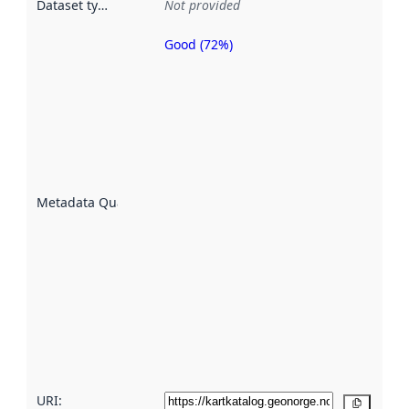
Dataset type
:
Not provided
Good (72%)
Metadata
quality is
an
indicator
of how
well the
datasets
are
described
Metadata Quality
:
using
metadata.
Read
more
about
metadata
quality
here
URI:
Copy