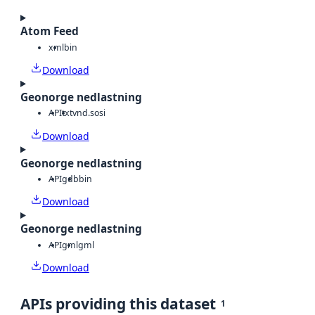
Atom Feed
xml
bin
Download
Geonorge nedlastning
API
txt
vnd.sosi
Download
Geonorge nedlastning
API
gdb
bin
Download
Geonorge nedlastning
API
gml
gml
Download
APIs providing this dataset
1