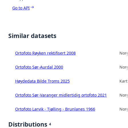
Go to API
Similar datasets
Ortofoto Røyken rektifisert 2008
Norg
Ortofoto Sør-Aurdal 2000
Norg
Høydedata Bilde Troms 2025
Kart
Ortofoto Sør-Varanger midlertidig ortofoto 2021
Norg
Ortofoto Larvik - Tjølling - Brunlanes 1966
Norg
Distributions
4