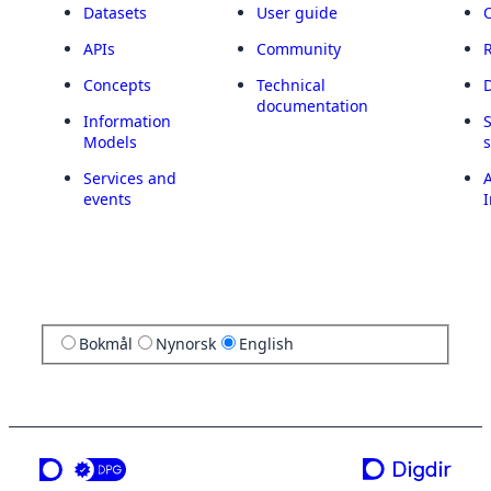
Datasets
User guide
APIs
Community
Concepts
Technical
documentation
Information
Models
Services and
A
events
I
Bokmål
Nynorsk
English
a service from