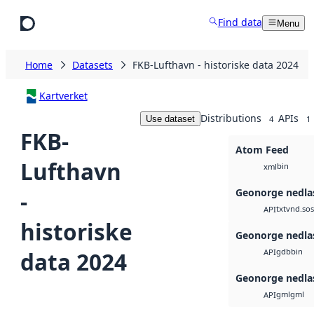
Skip to main content
Find data
Menu
Home
Datasets
FKB-Lufthavn - historiske data 2024
Kartverket
Distributions
APIs
Use dataset
4
1
FKB-
Atom Feed
Lufthavn
bin
xml
Geonorge nedla
-
txt
vnd.sos
API
historiske
Geonorge nedla
gdb
bin
data 2024
API
Geonorge nedla
gml
gml
API