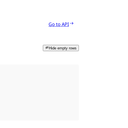
Go to API
Hide empty rows