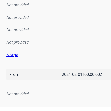
Not provided
Not provided
Not provided
Not provided
Norge
From
:
2021-02-01T00:00:00Z
Not provided
mentation rule or other specification that forms the basis f