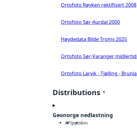
Ortofoto Røyken rektifisert 2008
Ortofoto Sør-Aurdal 2000
Høydedata Bilde Troms 2025
Ortofoto Sør-Varanger midlertid
Ortofoto Larvik - Tjølling - Brunl
Distributions
1
Geonorge nedlastning
API
pptx
bin