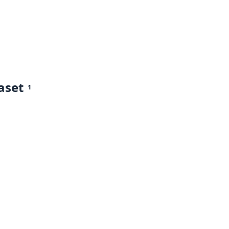
aset
1