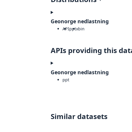
Geonorge nedlastning
API
pptx
bin
APIs providing this dat
Geonorge nedlastning
ppt
Similar datasets