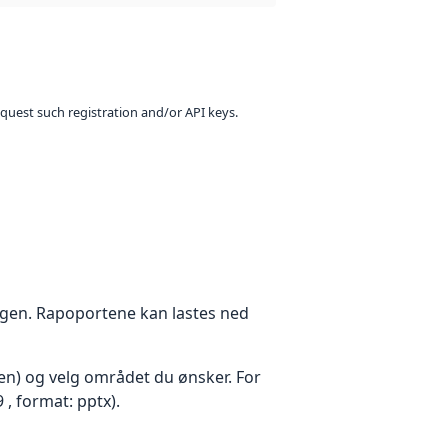
equest such registration and/or API keys.
ingen. Rapoportene kan lastes ned
den) og velg området du ønsker. For
, format: pptx).