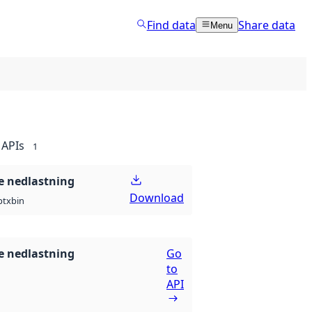
Find data
Share data
Menu
APIs
1
 nedlastning
Download
ptx
bin
 nedlastning
Go
to
API