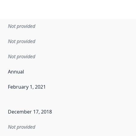
Not provided
Not provided
Not provided
Annual
February 1, 2021
en the data in this dataset was first released. It may have
December 17, 2018
Not provided