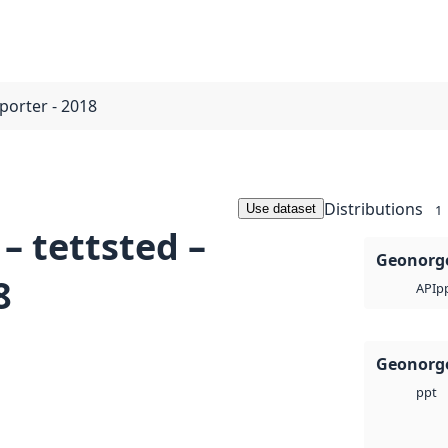
pporter - 2018
Distributions
Use dataset
1
– tettsted –
Geonorge
8
p
API
Geonorge
ppt