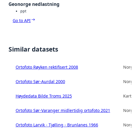
Geonorge nedlastning
ppt
Go to API
Similar datasets
Ortofoto Røyken rektifisert 2008
Norg
Ortofoto Sør-Aurdal 2000
Norg
Høydedata Bilde Troms 2025
Kart
Ortofoto Sør-Varanger midlertidig ortofoto 2021
Norg
Ortofoto Larvik - Tjølling - Brunlanes 1966
Norg