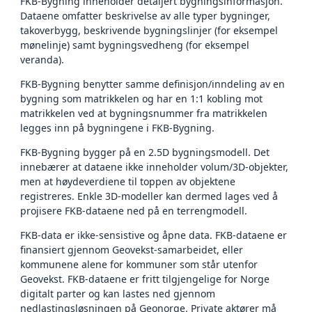
FKB-Bygning inneholder detaljert bygningsinformasjon.
Dataene omfatter beskrivelse av alle typer bygninger,
takoverbygg, beskrivende bygningslinjer (for eksempel
mønelinje) samt bygningsvedheng (for eksempel
veranda).
FKB-Bygning benytter samme definisjon/inndeling av en
bygning som matrikkelen og har en 1:1 kobling mot
matrikkelen ved at bygningsnummer fra matrikkelen
legges inn på bygningene i FKB-Bygning.
FKB-Bygning bygger på en 2.5D bygningsmodell. Det
innebærer at dataene ikke inneholder volum/3D-objekter,
men at høydeverdiene til toppen av objektene
registreres. Enkle 3D-modeller kan dermed lages ved å
projisere FKB-dataene ned på en terrengmodell.
FKB-data er ikke-sensistive og åpne data. FKB-dataene er
finansiert gjennom Geovekst-samarbeidet, eller
kommunene alene for kommuner som står utenfor
Geovekst. FKB-dataene er fritt tilgjengelige for Norge
digitalt parter og kan lastes ned gjennom
nedlastingsløsningen på Geonorge. Private aktører må