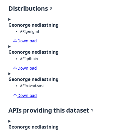
Distributions
3
Geonorge nedlastning
API
gml
gml
Download
Geonorge nedlastning
API
gdb
bin
Download
Geonorge nedlastning
API
txt
vnd.sosi
Download
APIs providing this dataset
1
Geonorge nedlastning