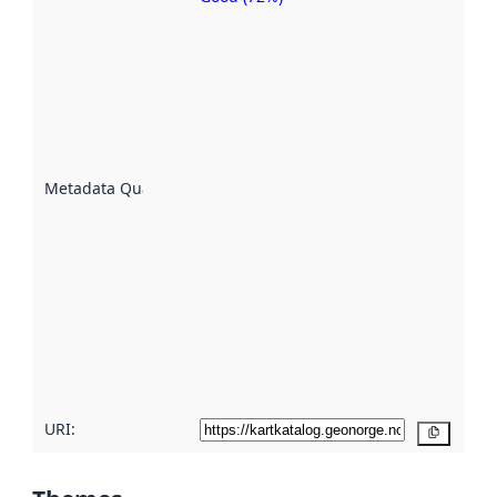
Metadata
quality is
an
indicator
of how
well the
datasets
are
described
Metadata Quality
:
using
metadata.
Read
more
about
metadata
quality
here
URI:
Copy