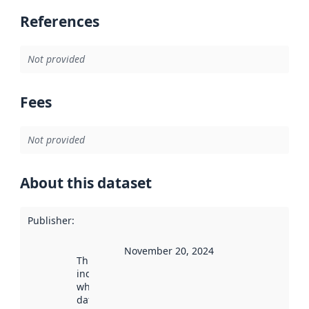
References
Not provided
Fees
Not provided
About this dataset
Publisher
:
November 20, 2024
This date
indicates
when the
dataset was