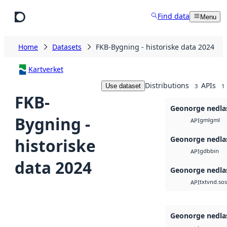
Skip to main content
Find data
Menu
Home
Datasets
FKB-Bygning - historiske data 2024
Kartverket
Distributions
APIs
Use dataset
3
1
FKB-
Geonorge nedla
Bygning -
gml
gml
API
Geonorge nedla
historiske
gdb
bin
API
data 2024
Geonorge nedla
txt
vnd.sos
API
Geonorge nedla