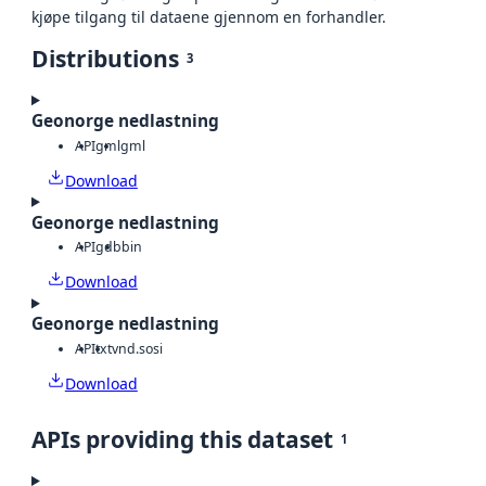
kjøpe tilgang til dataene gjennom en forhandler.
Distributions
3
Geonorge nedlastning
API
gml
gml
Download
Geonorge nedlastning
API
gdb
bin
Download
Geonorge nedlastning
API
txt
vnd.sosi
Download
APIs providing this dataset
1