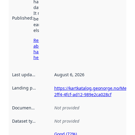
harvested by
data.norge.no.
It may have
Published
:
been available
earlier
elsewhere.
Read more
about
harvesting
here
Last updated
:
August 6, 2026
Landing page
:
https://kartkatalog.geonorge.no/Metad
2ff4-4fcf-ad12-989e2ca028cf
Documentation
:
Not provided
Dataset type
:
Not provided
Good (72%)