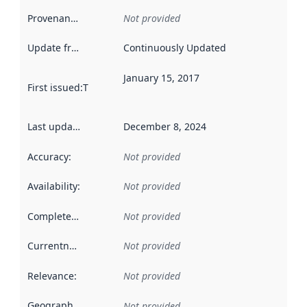
Provenance
:
Not provided
Update frequency
:
Continuously Updated
January 15, 2017
First issued
:
This date indicates when the data in this datas
Last updated
:
December 8, 2024
Accuracy
:
Not provided
Availability
:
Not provided
Completeness
:
Not provided
Currentness
:
Not provided
Relevance
:
Not provided
Geographical scope
:
Not provided