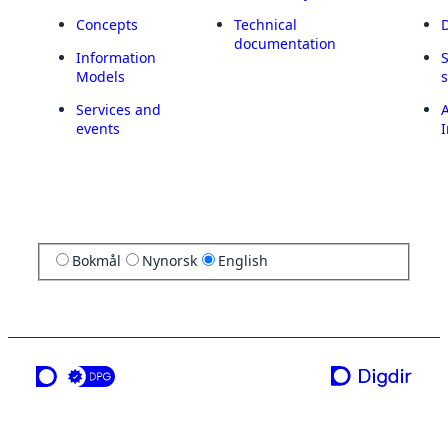
Concepts
Technical
documentation
Information
Models
Services and
A
events
I
Bokmål
Nynorsk
English
a service from