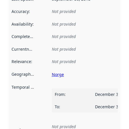
Accuracy
:
Not provided
Availability
:
Not provided
Completeness
:
Not provided
Currentness
:
Not provided
Relevance
:
Not provided
Geographical scope
:
Norge
Temporal scope
:
From
:
December 31, 20
To
:
December 30, 20
Not provided