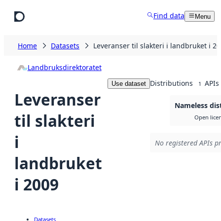
Skip to main content
Find data
Menu
Home
Datasets
Leveranser til slakteri i landbruket i 2
Landbruksdirektoratet
Distributions
APIs
Use dataset
1
Leveranser
Nameless dis
til slakteri
Open lice
i
No registered APIs pr
landbruket
i 2009
Datasets