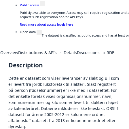
Public access
Publicly available to everyone. Access may still require registration and
request such registration and/or API keys.
Read more about access levels here
Open data
The dataset is classified as public access and has at least
Overview
Distributions & APIs
Details
Discussions
RDF
1
0
Description
Dette er datasett som viser leveranser av slakt og ull som
er levert fra jordbruksforetak til slakteri. Slakt registrert
på person (fødselsnummer) er ikke med i datasettet. For
det enkelte foretak vises organisasjonsnummer, navn,
kommunenummer og kilo som er levert til slakteri i løpet
av kalenderåret. Dataene inkluderer ikke leieslakt. OBS! I
datasett for årene 2005-2012 er kolonnene ordnet
alfabetisk. I datasett fra 2013 er kolonnene ordnet etter
dyreslag.