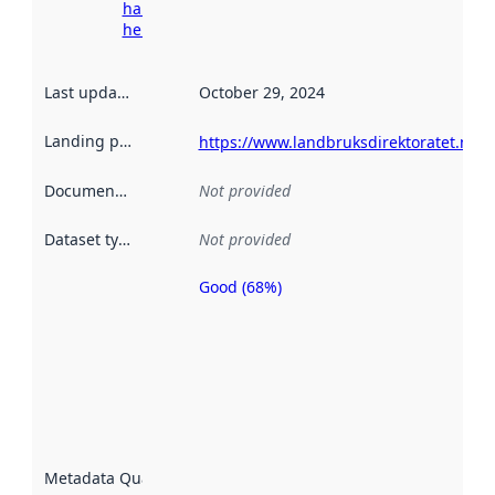
harvesting
here
Last updated
:
October 29, 2024
Landing page
:
https://www.landbruksdirektoratet.no/n
Documentation
:
Not provided
Dataset type
:
Not provided
Good (68%)
Metadata
quality is
an
indicator
of how
well the
datasets
are
described
Metadata Quality
:
using