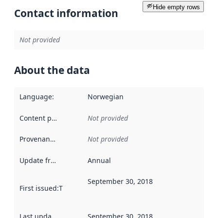
Hide empty rows
Contact information
Not provided
About the data
Language
:
Norwegian
Content providers
:
Not provided
Provenance
:
Not provided
Update frequency
:
Annual
September 30, 2018
First issued
:
This date indicates when the data in this datas
Last updated
:
September 30, 2018