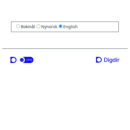
Bokmål
Nynorsk
English
a service from