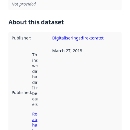
Not provided
About this dataset
Publisher
:
Digitaliseringsdirektoratet
March 27, 2018
This date
indicates
when the
dataset was
harvested by
data.norge.no.
It may have
Published
:
been available
earlier
elsewhere.
Read more
about
harvesting