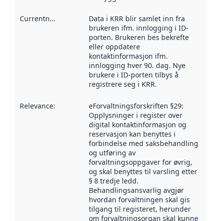
Currentness
:
Data i KRR blir samlet inn fra
brukeren ifm. innlogging i ID-
porten. Brukeren bes bekrefte
eller oppdatere
kontaktinformasjon ifm.
innlogging hver 90. dag. Nye
brukere i ID-porten tilbys å
registrere seg i KRR.
Relevance
:
eForvaltningsforskriften §29:
Opplysninger i register over
digital kontaktinformasjon og
reservasjon kan benyttes i
forbindelse med saksbehandling
og utføring av
forvaltningsoppgaver for øvrig,
og skal benyttes til varsling etter
§ 8 tredje ledd.
Behandlingsansvarlig avgjør
hvordan forvaltningen skal gis
tilgang til registeret, herunder
om forvaltningsorgan skal kunne