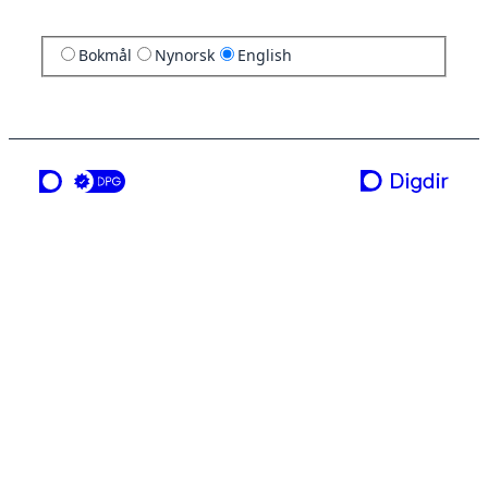
Bokmål
Nynorsk
English
a service from