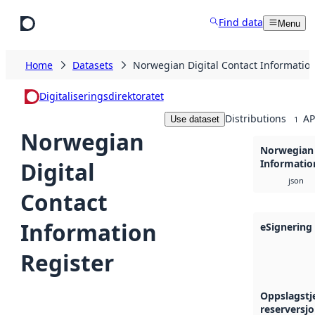
Skip to main content
Find data
Menu
Home
Datasets
Norwegian Digital Contact Information
Digitaliseringsdirektoratet
Distributions
AP
Use dataset
1
Norwegian
Norwegian 
Digital
Informatio
json
Contact
Information
eSignering
Register
Oppslagstj
reserversjo