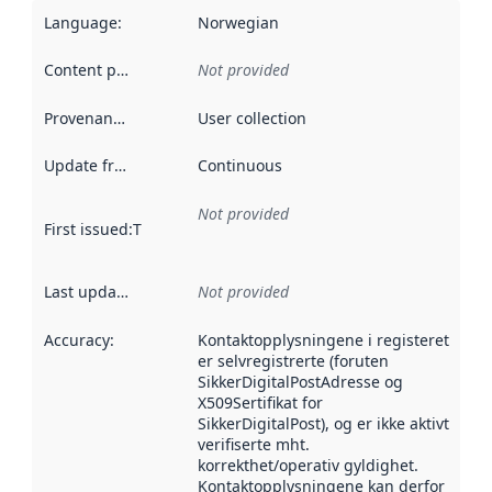
Language
:
Norwegian
Content providers
:
Not provided
Provenance
:
User collection
Update frequency
:
Continuous
Not provided
First issued
:
This date indicates when the data in this datas
Last updated
:
Not provided
Accuracy
:
Kontaktopplysningene i registeret
er selvregistrerte (foruten
SikkerDigitalPostAdresse og
X509Sertifikat for
SikkerDigitalPost), og er ikke aktivt
verifiserte mht.
korrekthet/operativ gyldighet.
Kontaktopplysningene kan derfor