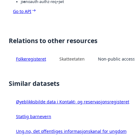
json
oauth-authz-req+jwt
Go to API
Relations to other resources
Folkeregisteret
Skatteetaten
Non-public access
Similar datasets
Øyeblikksbilde data i Kontakt- og reservasjonsregisteret
Statlig barnevern
Ung.no, det offentliges informasjonskanal for ungdom