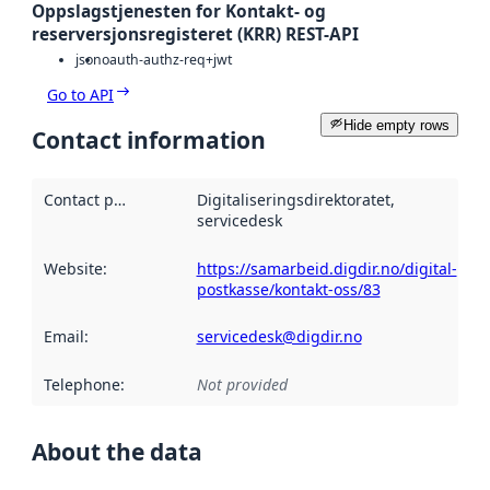
Oppslagstjenesten for Kontakt- og
reserversjonsregisteret (KRR) REST-API
json
oauth-authz-req+jwt
Go to API
Hide empty rows
Contact information
Contact point
:
Digitaliseringsdirektoratet,
servicedesk
Website
:
https://samarbeid.digdir.no/digital-
postkasse/kontakt-oss/83
Email
:
servicedesk@digdir.no
Telephone
:
Not provided
About the data