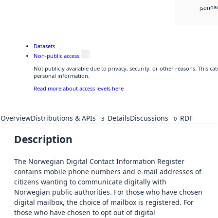
oa
json
Datasets
Non-public access
Not publicly available due to privacy, security, or other reasons. This c
personal information.
Read more about access levels here
Overview
Distributions & APIs
Details
Discussions
RDF
3
0
Description
The Norwegian Digital Contact Information Register
contains mobile phone numbers and e-mail addresses of
citizens wanting to communicate digitally with
Norwegian public authorities. For those who have chosen
digital mailbox, the choice of mailbox is registered. For
those who have chosen to opt out of digital