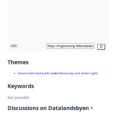
Read
more
about
metadata
quality
here
URI:
Copy
Themes
Government and public sector
Democracy and citizen rights
Keywords
Not provided
Discussions on Datalandsbyen
0