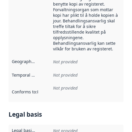
benytte kopi av registeret.
Forvaltningsorgan som mottar
kopi har plikt til å holde kopien à
jour. Behandlingsansvarlig skal
treffe tiltak for å sikre
tilfredsstillende kvalitet på
opplysningene.
Behandlingsansvarlig kan sette
vilkår for bruken av registeret.
Geographical scope
:
Not provided
Temporal scope
:
Not provided
Not provided
Conforms to
:
Reference to an implementation rule or other spe
Legal basis
Legal basis for access
:
Not provided