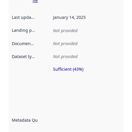
here
Last updated
:
January 14, 2025
Landing page
:
Not provided
Documentation
:
Not provided
Dataset type
:
Not provided
Sufficient (43%)
Metadata
quality is
an
indicator
of how
well the
datasets
are
described
Metadata Quality
:
using
metadata.