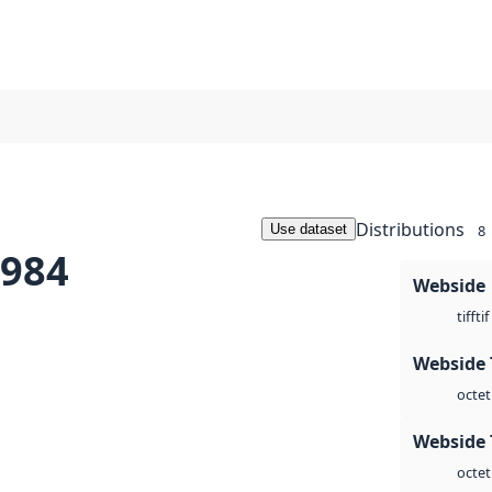
Distributions
Use dataset
8
1984
Webside
tif
tiff
Webside 
octet
Webside 
octet