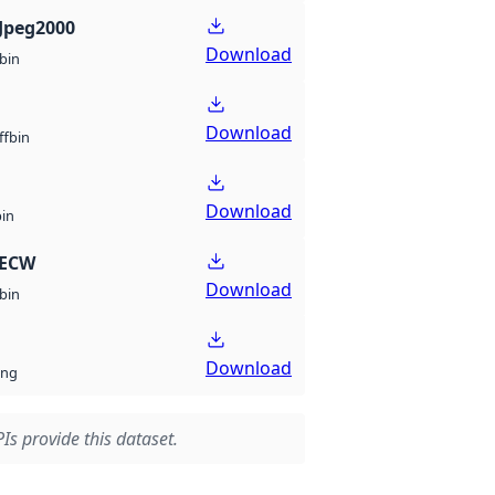
Jpeg2000
Download
bin
Download
bin
ff
Download
bin
 ECW
Download
bin
Download
ng
Is provide this dataset.