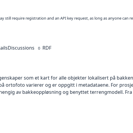
ay still require registration and an API key request, as long as anyone can r
ails
Discussions
RDF
0
skaper som et kart for alle objekter lokalisert på bakkeniv
 ortofoto varierer og er oppgitt i metadataene. For prosje
vhengig av bakkeoppløsning og benyttet terrengmodell. Fra 