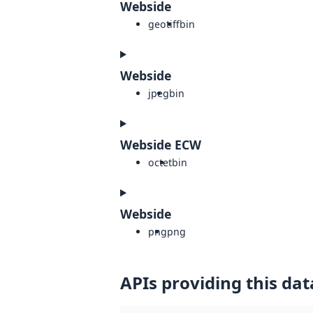
Webside
geotiff
bin
Webside
jpeg
bin
Webside ECW
octet
bin
Webside
png
png
APIs providing this dat