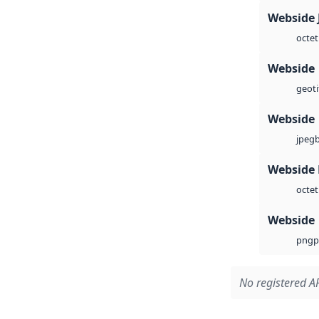
Webside 
octet
Webside
geoti
Webside
jpeg
Webside
octet
Webside
p
png
No registered AP