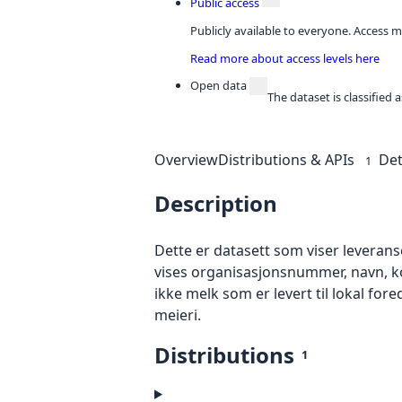
Public access
Publicly available to everyone. Access m
Read more about access levels here
Open data
The dataset is classified
Overview
Distributions & APIs
Det
1
Description
Dette er datasett som viser leveranse
vises organisasjonsnummer, navn, ko
ikke melk som er levert til lokal foredl
meieri.
Distributions
1