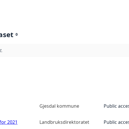
aset
0
t.
Gjesdal kommune
Public acce
 for 2021
Landbruksdirektoratet
Public acce