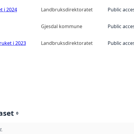
t i 2024
Landbruksdirektoratet
Public acce
Gjesdal kommune
Public acce
ruket i 2023
Landbruksdirektoratet
Public acce
aset
0
t.