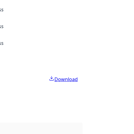
ss
ss
ss
Download