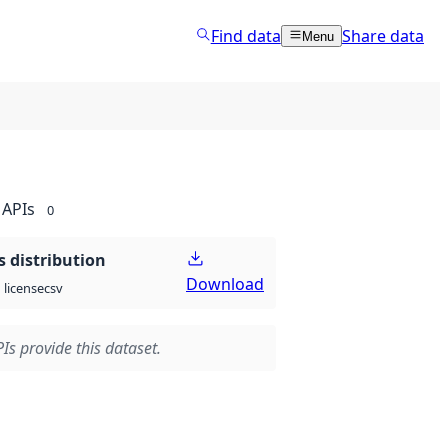
Find data
Share data
Menu
APIs
0
 distribution
Download
csv
license
Is provide this dataset.