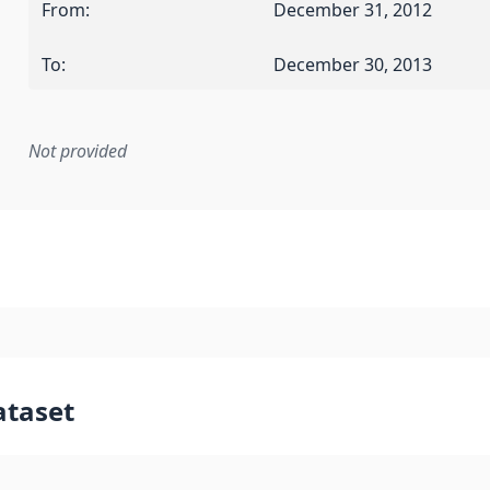
From
:
December 31, 2012
To
:
December 30, 2013
Not provided
mentation rule or other specification that forms the basis f
ataset