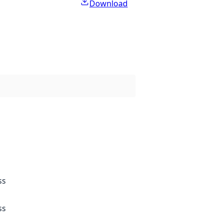
Download
ss
ss