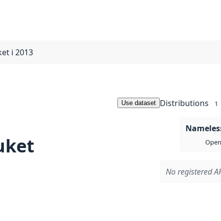
ket i 2013
Distributions
Use dataset
1
Nameless
uket
Open 
No registered AP