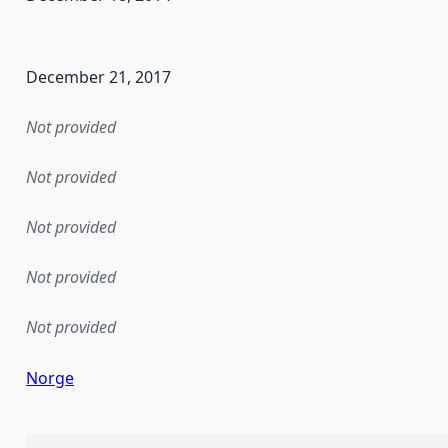
en the data in this dataset was first released. It may have
December 21, 2017
Not provided
Not provided
Not provided
Not provided
Not provided
Norge