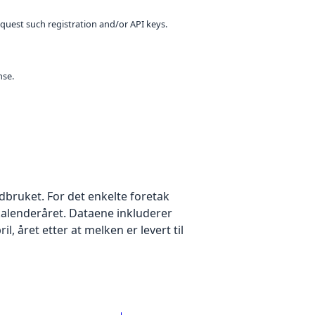
equest such registration and/or API keys.
nse.
ndbruket. For det enkelte foretak
kalenderåret. Dataene inkluderer
ril, året etter at melken er levert til