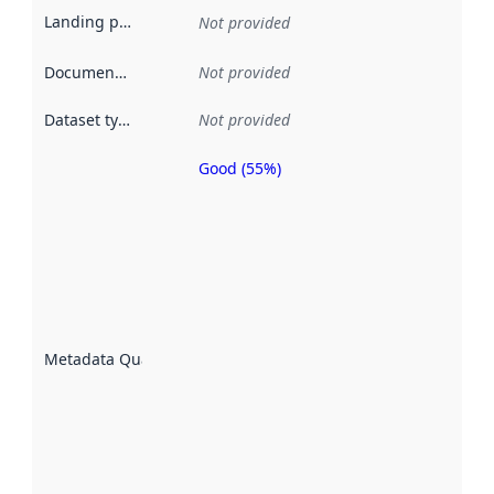
Landing page
:
Not provided
Documentation
:
Not provided
Dataset type
:
Not provided
Good (55%)
Metadata
quality is
an
indicator
of how
well the
datasets
are
described
Metadata Quality
:
using
metadata.
Read
more
about
metadata