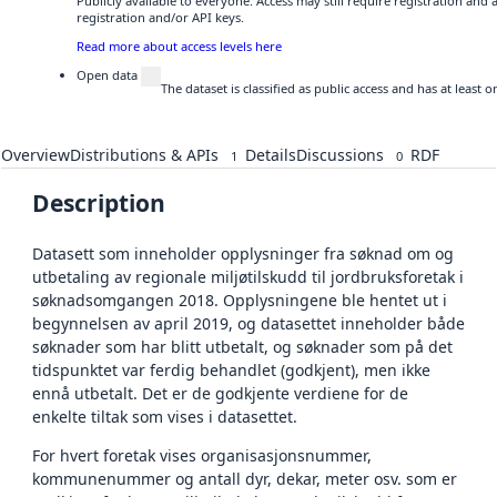
Publicly available to everyone. Access may still require registration and
registration and/or API keys.
Read more about access levels here
Open data
The dataset is classified as public access and has at least
Overview
Distributions & APIs
Details
Discussions
RDF
1
0
Description
Datasett som inneholder opplysninger fra søknad om og
utbetaling av regionale miljøtilskudd til jordbruksforetak i
søknadsomgangen 2018. Opplysningene ble hentet ut i
begynnelsen av april 2019, og datasettet inneholder både
søknader som har blitt utbetalt, og søknader som på det
tidspunktet var ferdig behandlet (godkjent), men ikke
ennå utbetalt. Det er de godkjente verdiene for de
enkelte tiltak som vises i datasettet.
For hvert foretak vises organisasjonsnummer,
kommunenummer og antall dyr, dekar, meter osv. som er