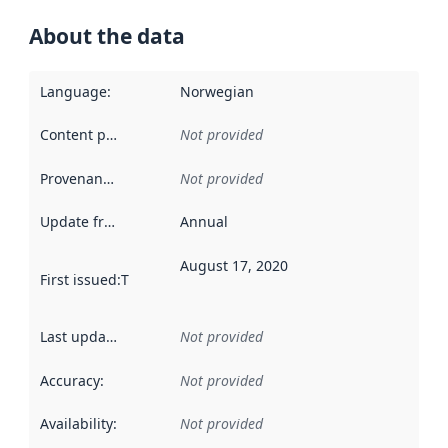
About the data
Language
:
Norwegian
Content providers
:
Not provided
Provenance
:
Not provided
Update frequency
:
Annual
August 17, 2020
First issued
:
This date indicates when the data in this datas
Last updated
:
Not provided
Accuracy
:
Not provided
Availability
:
Not provided