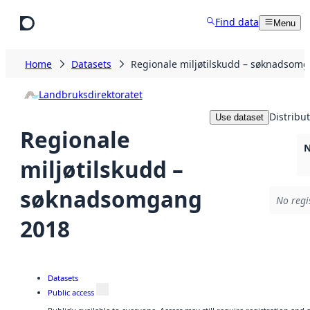
Skip to main content
Find data
Menu
Home
Datasets
Regionale miljøtilskudd – søknadsom
Landbruksdirektoratet
Distribu
Use dataset
Regionale
N
miljøtilskudd –
søknadsomgang
No regi
2018
Datasets
Public access