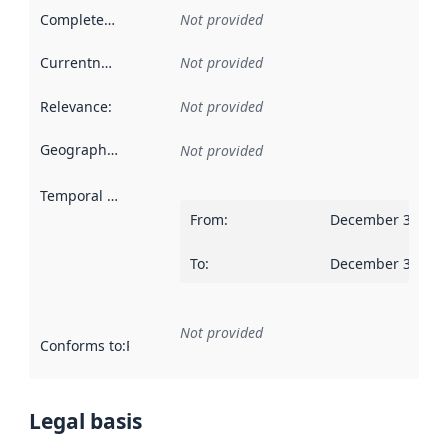
Completeness
:
Not provided
Currentness
:
Not provided
Relevance
:
Not provided
Geographical scope
:
Not provided
Temporal scope
:
From
:
December 31, 20
To
:
December 30, 20
Not provided
Conforms to
:
Reference to an implementation rule or other spe
Legal basis