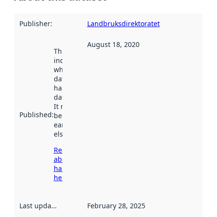
Publisher
:
Landbruksdirektoratet
August 18, 2020
This date
indicates
when the
dataset was
harvested by
data.norge.no.
It may have
Published
:
been available
earlier
elsewhere.
Read more
about
harvesting
here
Last updated
:
February 28, 2025