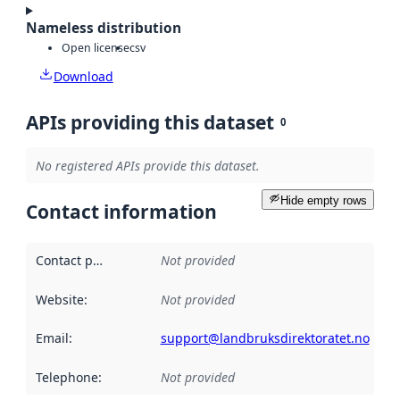
Nameless distribution
Open license
csv
Download
APIs providing this dataset
0
No registered APIs provide this dataset.
Hide empty rows
Contact information
Contact point
:
Not provided
Website
:
Not provided
Email
:
support@landbruksdirektoratet.no
Telephone
:
Not provided