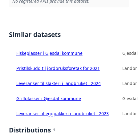
No registered APIs provide this dataset.
Similar datasets
Fiskeplasser i Gjesdal kommune
Gjesda
Pristilskudd til jordbruksforetak for 2021
Landbru
Leveranser til slakteri i landbruket i 2024
Landbru
Grillplasser i Gjesdal kommune
Gjesda
Leveranser til eggpakkeri i landbruket i 2023
Landbru
Distributions
1