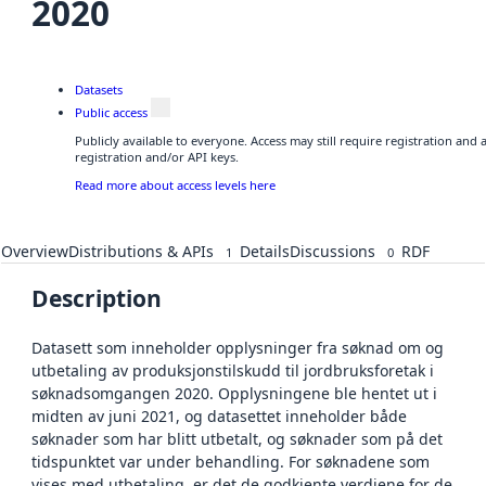
2020
Datasets
Public access
Publicly available to everyone. Access may still require registration and
registration and/or API keys.
Read more about access levels here
Overview
Distributions & APIs
Details
Discussions
RDF
1
0
Description
Datasett som inneholder opplysninger fra søknad om og
utbetaling av produksjonstilskudd til jordbruksforetak i
søknadsomgangen 2020. Opplysningene ble hentet ut i
midten av juni 2021, og datasettet inneholder både
søknader som har blitt utbetalt, og søknader som på det
tidspunktet var under behandling. For søknadene som
vises med utbetaling, er det de godkjente verdiene for de