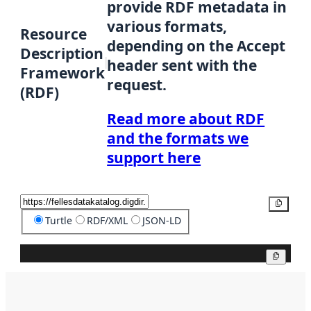
provide RDF metadata in
various formats,
Resource
depending on the Accept
Description
header sent with the
Framework
request.
(RDF)
Read more about RDF
and the formats we
support here
Copy
Turtle
RDF/XML
JSON-LD
Copy