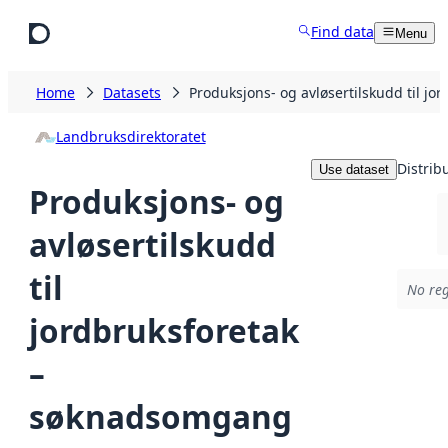
Skip to main content
Find data
Menu
Home
Datasets
Produksjons- og avløsertilskudd til j
Landbruksdirektoratet
Distrib
Use dataset
Produksjons- og
avløsertilskudd
til
No reg
jordbruksforetak
–
søknadsomgang