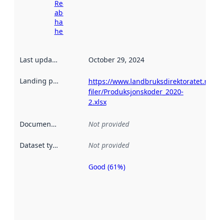
Read more
about
harvesting
here
Last updated
:
October 29, 2024
Landing page
:
https://www.landbruksdirektoratet.no/nb
filer/Produksjonskoder_2020-
2.xlsx
Documentation
:
Not provided
Dataset type
:
Not provided
Good (61%)
Metadata
quality is
an
indicator
of how