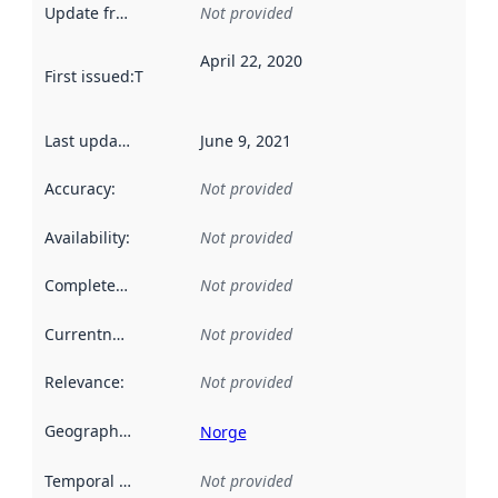
Update frequency
:
Not provided
April 22, 2020
First issued
:
This date indicates when the data in this datas
Last updated
:
June 9, 2021
Accuracy
:
Not provided
Availability
:
Not provided
Completeness
:
Not provided
Currentness
:
Not provided
Relevance
:
Not provided
Geographical scope
:
Norge
Temporal scope
:
Not provided