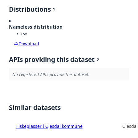
Distributions
1
Nameless distribution
csv
Download
APIs providing this dataset
0
No registered APIs provide this dataset.
Similar datasets
Fiskeplasser i Gjesdal kommune
Gjesda