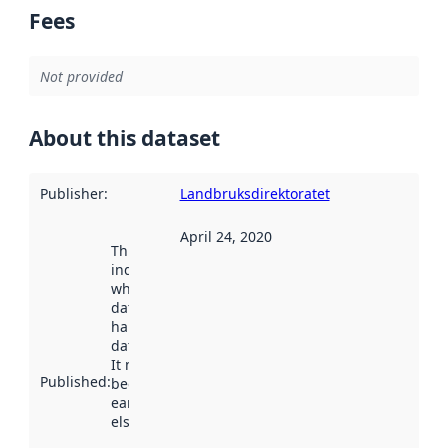
Fees
Not provided
About this dataset
Publisher
:
Landbruksdirektoratet
April 24, 2020
This date
indicates
when the
dataset was
harvested by
data.norge.no.
It may have
Published
:
been available
earlier
elsewhere.