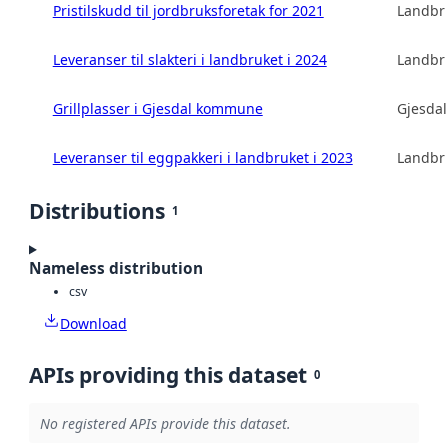
Pristilskudd til jordbruksforetak for 2021
Landbru
Leveranser til slakteri i landbruket i 2024
Landbru
Grillplasser i Gjesdal kommune
Gjesda
Leveranser til eggpakkeri i landbruket i 2023
Landbru
Distributions
1
Nameless distribution
csv
Download
APIs providing this dataset
0
No registered APIs provide this dataset.