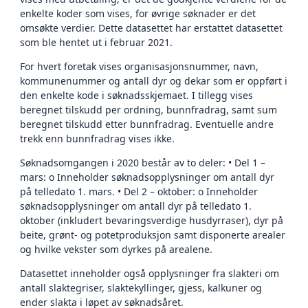
enkelte koder som vises, for øvrige søknader er det
omsøkte verdier. Dette datasettet har erstattet datasettet
som ble hentet ut i februar 2021.
For hvert foretak vises organisasjonsnummer, navn,
kommunenummer og antall dyr og dekar som er oppført i
den enkelte kode i søknadsskjemaet. I tillegg vises
beregnet tilskudd per ordning, bunnfradrag, samt sum
beregnet tilskudd etter bunnfradrag. Eventuelle andre
trekk enn bunnfradrag vises ikke.
Søknadsomgangen i 2020 består av to deler: • Del 1 –
mars: o Inneholder søknadsopplysninger om antall dyr
på telledato 1. mars. • Del 2 – oktober: o Inneholder
søknadsopplysninger om antall dyr på telledato 1.
oktober (inkludert bevaringsverdige husdyrraser), dyr på
beite, grønt- og potetproduksjon samt disponerte arealer
og hvilke vekster som dyrkes på arealene.
Datasettet inneholder også opplysninger fra slakteri om
antall slaktegriser, slaktekyllinger, gjess, kalkuner og
ender slakta i løpet av søknadsåret.