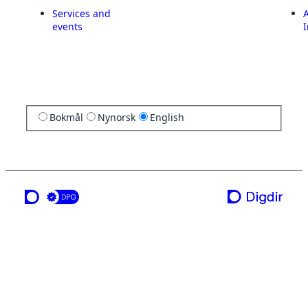
Services and
A
events
I
Bokmål
Nynorsk
English
a service from