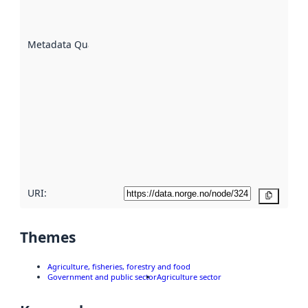
well the
datasets
are
described
Metadata Quality
:
using
metadata.
Read
more
about
metadata
quality
here
URI:
Copy
Themes
Agriculture, fisheries, forestry and food
Government and public sector
Agriculture sector