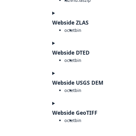
laz
vnd.laszip
Webside ZLAS
octet
bin
Webside DTED
octet
bin
Webside USGS DEM
octet
bin
Webside GeoTIFF
octet
bin