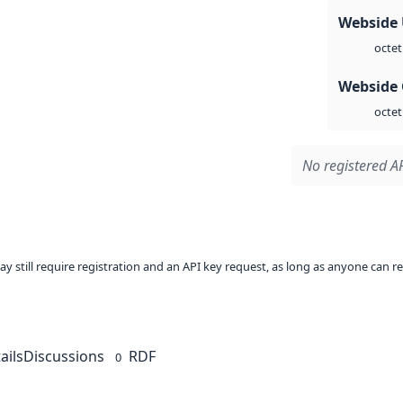
Webside
octet
Webside 
octet
No registered AP
ay still require registration and an API key request, as long as anyone can r
ails
Discussions
RDF
0