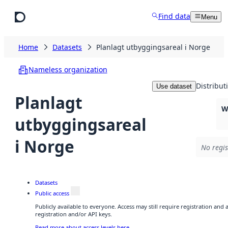
Skip to main content
Find data
Menu
Home
Datasets
Planlagt utbyggingsareal i Norge
Nameless organization
Distribut
Use dataset
Planlagt
W
utbyggingsareal
i Norge
No regis
Datasets
Public access
Publicly available to everyone. Access may still require registration and
registration and/or API keys.
Read more about access levels here