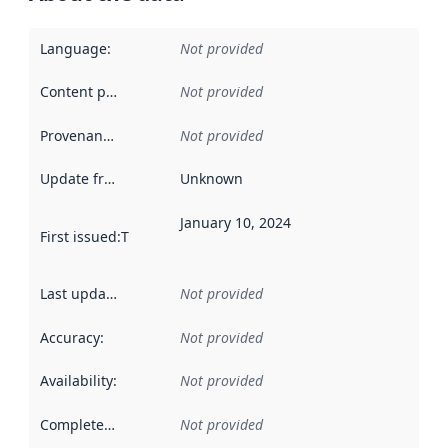
Language
:
Not provided
Content providers
:
Not provided
Provenance
:
Not provided
Update frequency
:
Unknown
January 10, 2024
First issued
:
This date indicates when the data in this datas
Last updated
:
Not provided
Accuracy
:
Not provided
Availability
:
Not provided
Completeness
:
Not provided