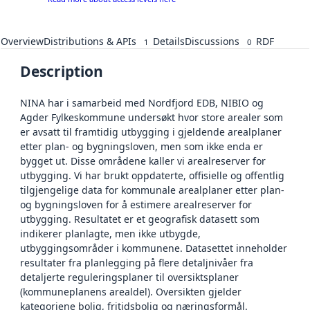
Overview
Distributions & APIs
Details
Discussions
RDF
1
0
Description
NINA har i samarbeid med Nordfjord EDB, NIBIO og
Agder Fylkeskommune undersøkt hvor store arealer som
er avsatt til framtidig utbygging i gjeldende arealplaner
etter plan- og bygningsloven, men som ikke enda er
bygget ut. Disse områdene kaller vi arealreserver for
utbygging. Vi har brukt oppdaterte, offisielle og offentlig
tilgjengelige data for kommunale arealplaner etter plan-
og bygningsloven for å estimere arealreserver for
utbygging. Resultatet er et geografisk datasett som
indikerer planlagte, men ikke utbygde,
utbyggingsområder i kommunene. Datasettet inneholder
resultater fra planlegging på flere detaljnivåer fra
detaljerte reguleringsplaner til oversiktsplaner
(kommuneplanens arealdel). Oversikten gjelder
kategoriene bolig, fritidsbolig og næringsformål.