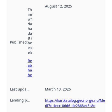
August 12, 2025
This date
indicates
when the
dataset was
harvested by
data.norge.no.
It may have
Published
:
been available
earlier
elsewhere.
Read more
about
harvesting
here
Last updated
:
March 13, 2026
Landing page
:
https://kartkatalog.geonorge.no/Metad
6f7c-4ecc-86d6-de2868ec5c8d