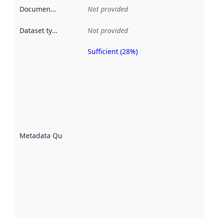
Documentation
:
Not provided
Dataset type
:
Not provided
Sufficient (28%)
Metadata
quality is
an
indicator
of how
well the
datasets
are
described
Metadata Quality
:
using
metadata.
Read
more
about
metadata
quality
here