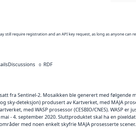
ay still require registration and an API key request, as long as anyone can r
ails
Discussions
RDF
0
satt fra Sentinel-2. Mosaikken ble generert med følgende me
 og sky-deteksjon) produsert av Kartverket, med MAJA pros
artverket, med WASP prosessor (CESBIO/CNES). WASP er just
mai - 4. september 2020. Sluttproduktet skal ha en pixeldato
-områder med noen enkelt skyfrie MAJA prosesserte scener.