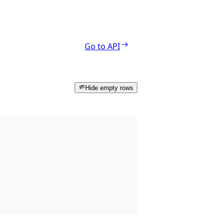
Go to API
Hide empty rows