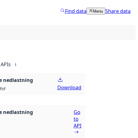
Find data
Share data
Menu
APIs
1
 nedlastning
Download
ff
tif
 nedlastning
Go
to
API