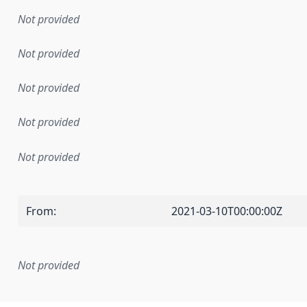
Not provided
Not provided
Not provided
Not provided
Not provided
From
:
2021-03-10T00:00:00Z
Not provided
mentation rule or other specification that forms the basis f