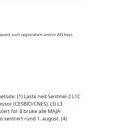
equest such registration and/or API keys.
tode: (1) Laste ned Sentinel-2 L1C
essor (CESBIO/CNES). (3) L3
ert for å bruke alle MAJA
 sentrert rund 1. august. (4)