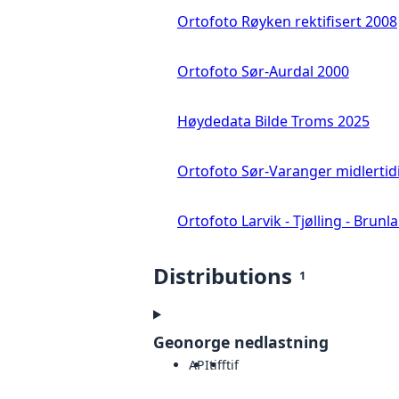
Ortofoto Røyken rektifisert 2008
Ortofoto Sør-Aurdal 2000
Høydedata Bilde Troms 2025
Ortofoto Sør-Varanger midlertid
Ortofoto Larvik - Tjølling - Brunl
Distributions
1
Geonorge nedlastning
API
tiff
tif