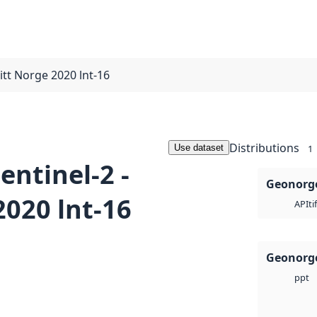
fritt Norge 2020 lnt-16
Distributions
Use dataset
1
Sentinel-2 -
Geonorge
2020 lnt-16
ti
API
Geonorge
ppt