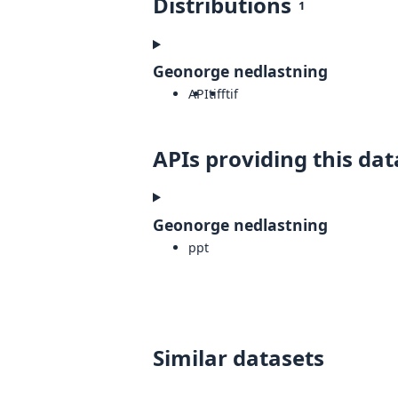
Distributions
1
Geonorge nedlastning
API
tiff
tif
APIs providing this dat
Geonorge nedlastning
ppt
Similar datasets