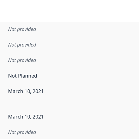
Not provided
Not provided
Not provided
Not Planned
March 10, 2021
en the data in this dataset was first released. It may have
March 10, 2021
Not provided