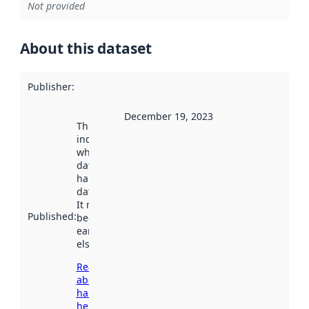
Not provided
About this dataset
Publisher
:
December 19, 2023
This date
indicates
when the
dataset was
harvested by
data.norge.no.
It may have
Published
:
been available
earlier
elsewhere.
Read more
about
harvesting
here