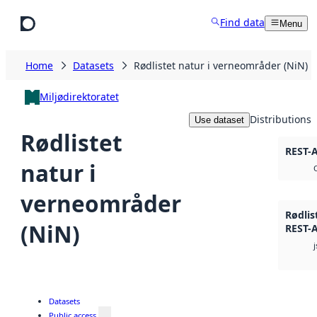
Skip to main content
Find data
Menu
Home
Datasets
Rødlistet natur i verneområder (NiN)
Miljødirektoratet
Distributions
Use dataset
Rødlistet
REST-
natur i
verneområder
Rødlis
(NiN)
REST-
Datasets
Public access