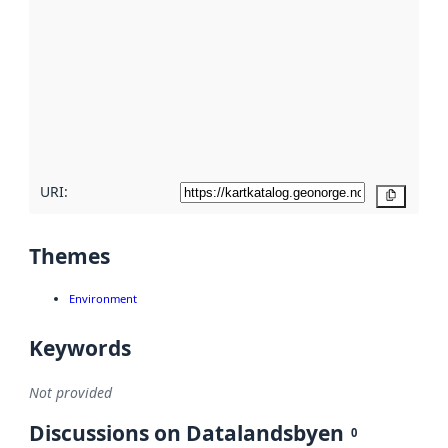
metadata.
Read
more
about
metadata
quality
here
URI:
Copy
Themes
Environment
Keywords
Not provided
Discussions on Datalandsbyen
0