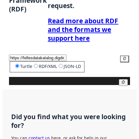
Framework
request.
(RDF)
Read more about RDF
and the formats we
support here
Copy
Turtle
RDF/XML
JSON-LD
Copy
Did you find what you were looking
for?
You can
contact us
here, or ask for help in our