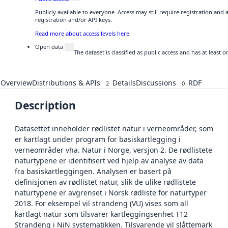
Publicly available to everyone. Access may still require registration and
registration and/or API keys.
Read more about access levels here
Open data
The dataset is classified as public access and has at least
Overview
Distributions & APIs
Details
Discussions
RDF
2
0
Description
Datasettet inneholder rødlistet natur i verneområder, som
er kartlagt under program for basiskartlegging i
verneområder vha. Natur i Norge, versjon 2. De rødlistete
naturtypene er identifisert ved hjelp av analyse av data
fra basiskartleggingen. Analysen er basert på
definisjonen av rødlistet natur, slik de ulike rødlistete
naturtypene er avgrenset i Norsk rødliste for naturtyper
2018. For eksempel vil strandeng (VU) vises som all
kartlagt natur som tilsvarer kartleggingsenhet T12
Strandeng i NiN systematikken. Tilsvarende vil slåttemark