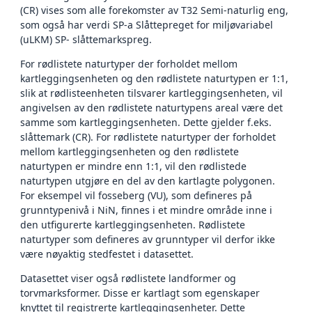
(CR) vises som alle forekomster av T32 Semi-naturlig eng,
som også har verdi SP-a Slåttepreget for miljøvariabel
(uLKM) SP- slåttemarkspreg.
For rødlistete naturtyper der forholdet mellom
kartleggingsenheten og den rødlistete naturtypen er 1:1,
slik at rødlisteenheten tilsvarer kartleggingsenheten, vil
angivelsen av den rødlistete naturtypens areal være det
samme som kartleggingsenheten. Dette gjelder f.eks.
slåttemark (CR). For rødlistete naturtyper der forholdet
mellom kartleggingsenheten og den rødlistete
naturtypen er mindre enn 1:1, vil den rødlistede
naturtypen utgjøre en del av den kartlagte polygonen.
For eksempel vil fosseberg (VU), som defineres på
grunntypenivå i NiN, finnes i et mindre område inne i
den utfigurerte kartleggingsenheten. Rødlistete
naturtyper som defineres av grunntyper vil derfor ikke
være nøyaktig stedfestet i datasettet.
Datasettet viser også rødlistete landformer og
torvmarksformer. Disse er kartlagt som egenskaper
knyttet til registrerte kartleggingsenheter. Dette