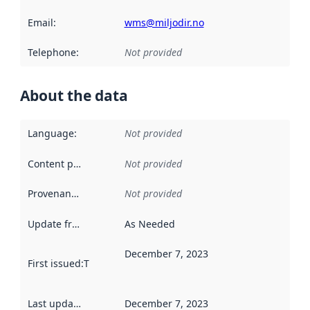
Email
:
wms@miljodir.no
Telephone
:
Not provided
About the data
Language
:
Not provided
Content providers
:
Not provided
Provenance
:
Not provided
Update frequency
:
As Needed
December 7, 2023
First issued
:
This date indicates when the data in this datas
Last updated
:
December 7, 2023