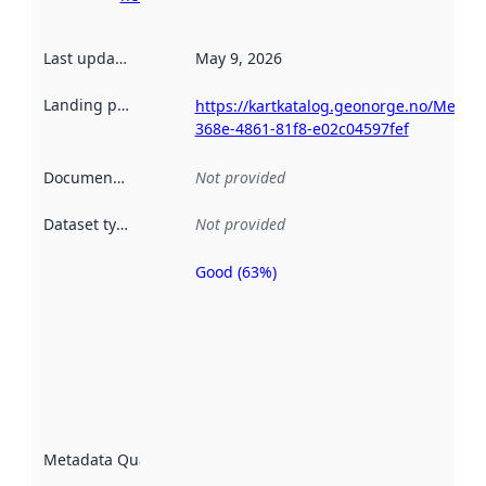
Last updated
:
May 9, 2026
Landing page
:
https://kartkatalog.geonorge.no/Metad
368e-4861-81f8-e02c04597fef
Documentation
:
Not provided
Dataset type
:
Not provided
Good (63%)
Metadata
quality is
an
indicator
of how
well the
datasets
are
described
Metadata Quality
:
using