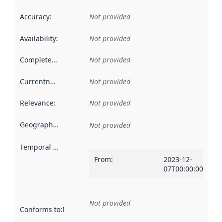
Accuracy
:
Not provided
Availability
:
Not provided
Completeness
:
Not provided
Currentness
:
Not provided
Relevance
:
Not provided
Geographical scope
:
Not provided
Temporal scope
:
From
:
2023-12-
07T00:00:00Z
Not provided
Conforms to
:
Reference to an implementation rule or other spe