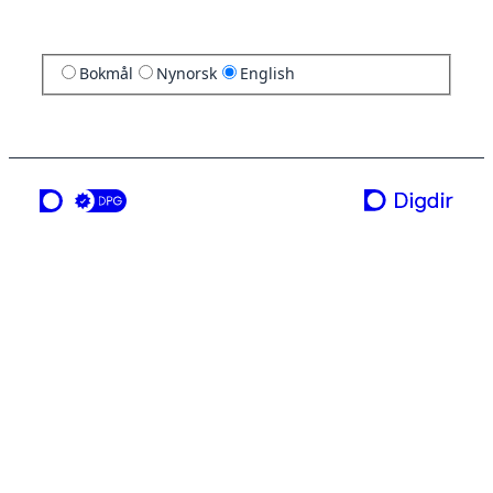
Bokmål
Nynorsk
English
a service from