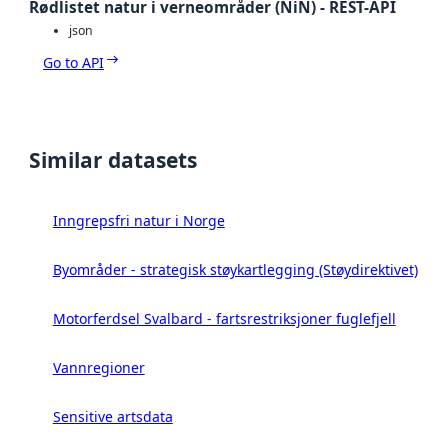
Rødlistet natur i verneområder (NiN) - REST-API
json
Go to API
Similar datasets
Inngrepsfri natur i Norge
Byområder - strategisk støykartlegging (Støydirektivet)
Motorferdsel Svalbard - fartsrestriksjoner fuglefjell
Vannregioner
Sensitive artsdata