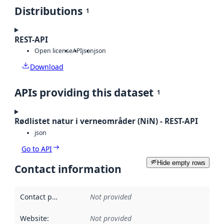
Distributions
1
REST-API
Open license
API
json
json
Download
APIs providing this dataset
1
Rødlistet natur i verneområder (NiN) - REST-API
json
Go to API
Hide empty rows
Contact information
Contact point
:
Not provided
Website
:
Not provided