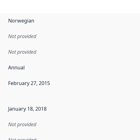
Norwegian
Not provided
Not provided
Annual
February 27, 2015
en the data in this dataset was first released. It may have
January 18, 2018
Not provided