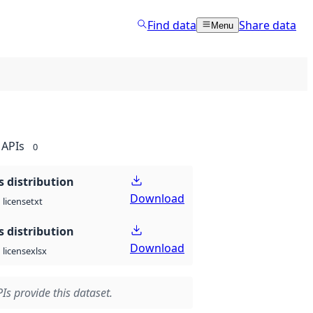
Find data
Share data
Menu
APIs
0
 distribution
Download
txt
license
 distribution
Download
xlsx
license
Is provide this dataset.