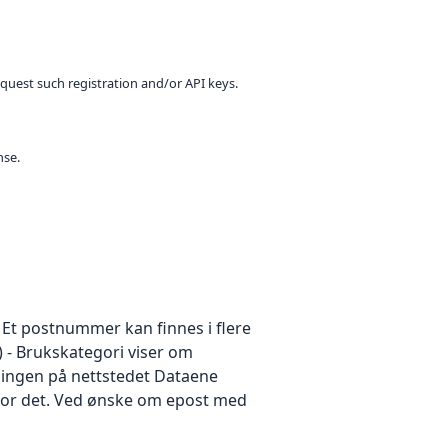
equest such registration and/or API keys.
nse.
t postnummer kan finnes i flere
 Brukskategori viser om
dningen på nettstedet Dataene
v for det. Ved ønske om epost med