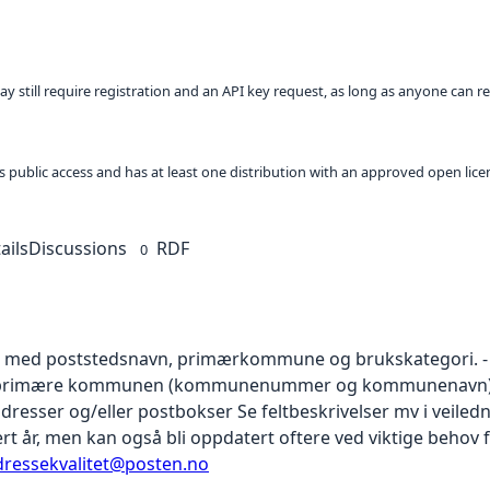
ay still require registration and an API key request, as long as anyone can r
 as public access and has at least one distribution with an approved open lice
ails
Discussions
RDF
0
e med poststedsnavn, primærkommune og brukskategori. - E
n primære kommunen (kommunenummer og kommunenavn) -
dresser og/eller postbokser Se feltbeskrivelser mv i veile
ert år, men kan også bli oppdatert oftere ved viktige beho
dressekvalitet@posten.no