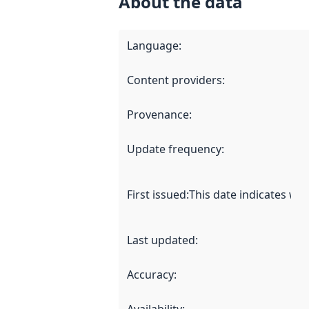
About the data
Language
:
Content providers
:
Provenance
:
Update frequency
:
First issued
:
This date indicates wh
Last updated
:
Accuracy
: