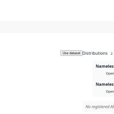
Distributions
Use dataset
2
Nameless
Open 
Nameless
Open 
No registered AP