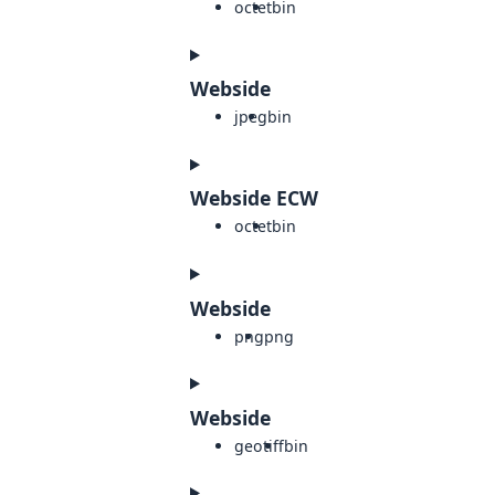
octet
bin
Webside
jpeg
bin
Webside ECW
octet
bin
Webside
png
png
Webside
geotiff
bin