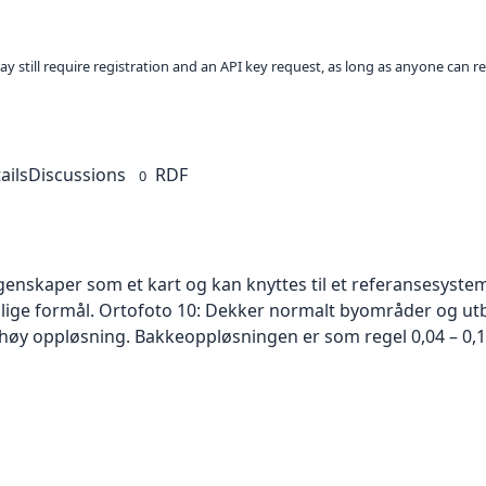
ay still require registration and an API key request, as long as anyone can r
ails
Discussions
RDF
0
skaper som et kart og kan knyttes til et referansesystem. 
ellige formål. Ortofoto 10: Dekker normalt byområder og 
høy oppløsning. Bakkeoppløsningen er som regel 0,04 – 0,1