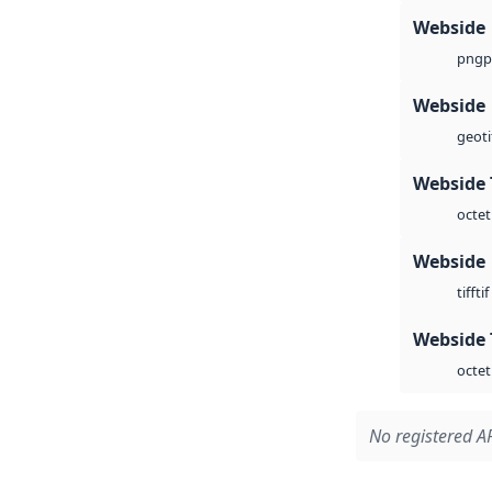
Webside
p
png
Webside
geoti
Webside 
octet
Webside
tif
tiff
Webside 
octet
No registered AP