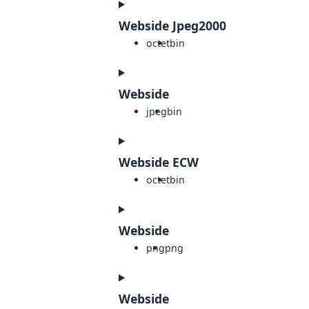
Webside Jpeg2000
octet
bin
Webside
jpeg
bin
Webside ECW
octet
bin
Webside
png
png
Webside