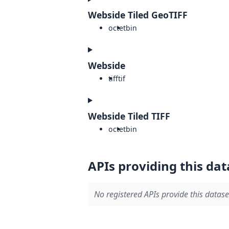
Webside Tiled GeoTIFF
octet
bin
Webside
tiff
tif
Webside Tiled TIFF
octet
bin
APIs providing this dat
No registered APIs provide this datase