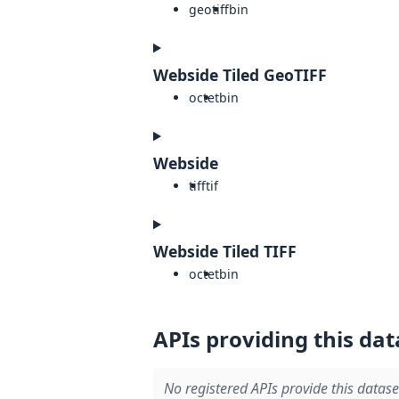
geotiff
bin
Webside Tiled GeoTIFF
octet
bin
Webside
tiff
tif
Webside Tiled TIFF
octet
bin
APIs providing this dat
No registered APIs provide this datase