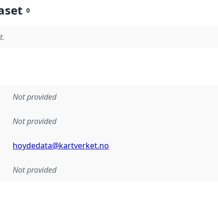
aset
0
t.
Not provided
Not provided
hoydedata@kartverket.no
Not provided