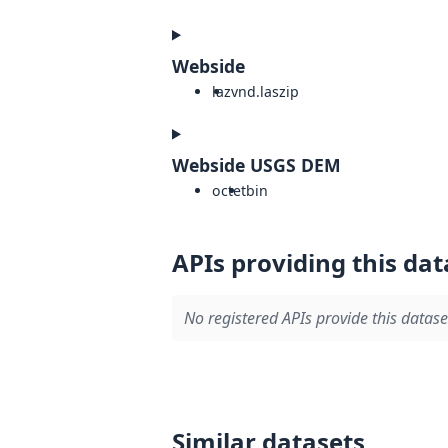
Webside
laz
vnd.laszip
Webside USGS DEM
octet
bin
APIs providing this dat
No registered APIs provide this datase
Similar datasets