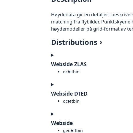
Høydedata gir en detaljert beskrivel
matching fra flybilder. Punktskyene 
høydemodeller på grid-format av te
Distributions
5
Webside ZLAS
octet
bin
Webside DTED
octet
bin
Webside
geotiff
bin