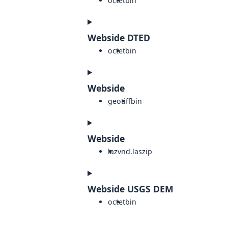
octet
bin
Webside DTED
octet
bin
Webside
geotiff
bin
Webside
laz
vnd.laszip
Webside USGS DEM
octet
bin