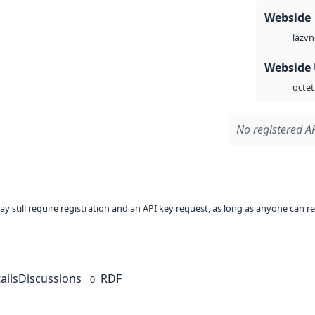
Webside
vn
laz
Webside
octet
No registered AP
ay still require registration and an API key request, as long as anyone can r
ails
Discussions
RDF
0