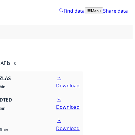
Find data
Share data
Menu
APIs
0
ZLAS
Download
bin
 DTED
Download
bin
Download
bin
ff