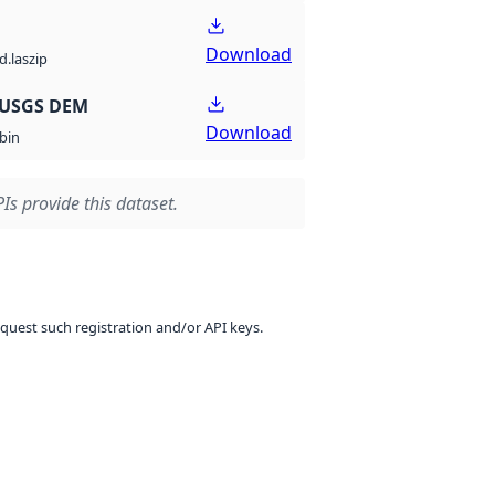
Download
d.laszip
 USGS DEM
Download
bin
Is provide this dataset.
equest such registration and/or API keys.