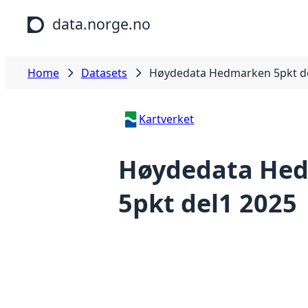
Skip to main content
data.norge.no
Home
Datasets
Høydedata Hedmarken 5pkt d
Kartverket
Høydedata He
5pkt del1 2025