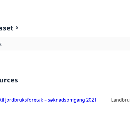
aset
0
t.
ources
 til jordbruksforetak – søknadsomgang 2021
Landbru