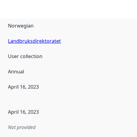
Norwegian
Landbruksdirektoratet
User collection
Annual
April 16, 2023
en the data in this dataset was first released. It may have
April 16, 2023
Not provided