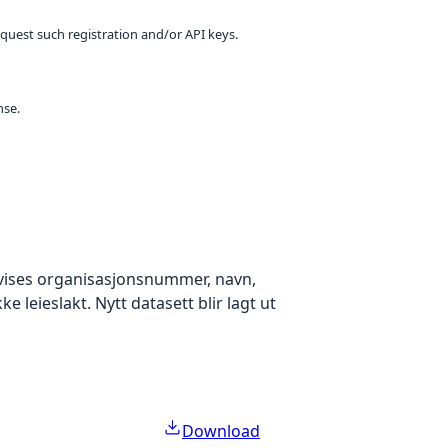
equest such registration and/or API keys.
nse.
ak vises organisasjonsnummer, navn,
 leieslakt. Nytt datasett blir lagt ut
Download