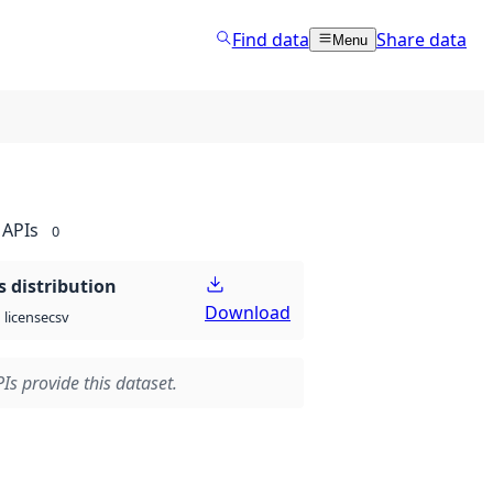
Find data
Share data
Menu
APIs
0
 distribution
Download
csv
license
Is provide this dataset.