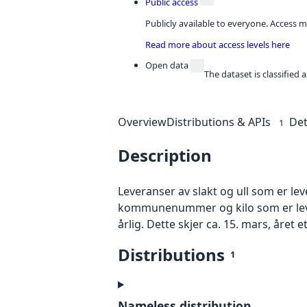
Public access
Publicly available to everyone. Access m
Read more about access levels here
Open data
The dataset is classified
Overview
Distributions & APIs
Det
1
Description
Leveranser av slakt og ull som er lev
kommunenummer og kilo som er levert t
årlig. Dette skjer ca. 15. mars, året et
Distributions
1
Nameless distribution