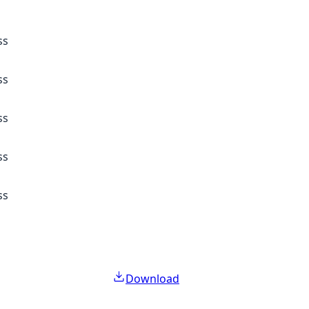
ss
ss
ss
ss
ss
Download