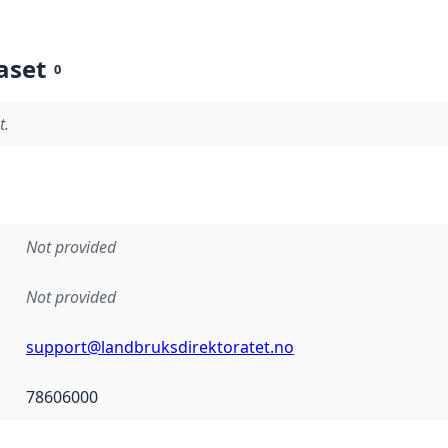
aset
0
t.
Not provided
Not provided
support@landbruksdirektoratet.no
78606000