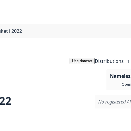
uket i 2022
Distributions
Use dataset
1
Nameless
Open 
022
No registered AP