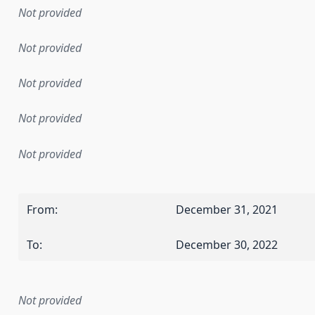
Not provided
Not provided
Not provided
Not provided
Not provided
From
:
December 31, 2021
To
:
December 30, 2022
Not provided
mentation rule or other specification that forms the basis f